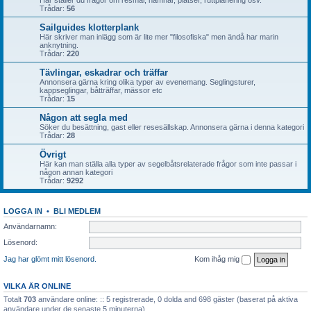
Här ställer du frågor om resmål, hamnar, platser, ruttplanering osv.
Trådar:
56
Sailguides klotterplank
Här skriver man inlägg som är lite mer "filosofiska" men ändå har marin
anknytning.
Trådar:
220
Tävlingar, eskadrar och träffar
Annonsera gärna kring olika typer av evenemang. Seglingsturer,
kappseglingar, båtträffar, mässor etc
Trådar:
15
Någon att segla med
Söker du besättning, gast eller resesällskap. Annonsera gärna i denna kategori
Trådar:
28
Övrigt
Här kan man ställa alla typer av segelbåtsrelaterade frågor som inte passar i
någon annan kategori
Trådar:
9292
LOGGA IN
•
BLI MEDLEM
Användarnamn:
Lösenord:
Jag har glömt mitt lösenord.
Kom ihåg mig
VILKA ÄR ONLINE
Totalt
703
användare online: :: 5 registrerade, 0 dolda and 698 gäster (baserat på aktiva
användare under de senaste 5 minuterna)