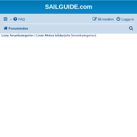
SAILGUIDE.com
>
FAQ
Bli medlem
Logga in
S
Forumindex
Lista forumkategorier
|
Lista Aktiva trådar
(alla forumkategorier)
ö
k