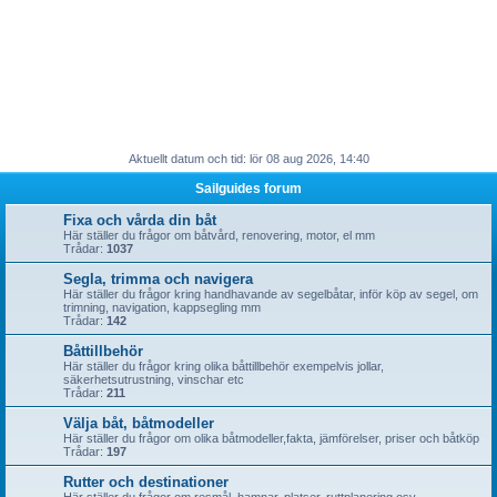
Aktuellt datum och tid: lör 08 aug 2026, 14:40
Sailguides forum
Fixa och vårda din båt
Här ställer du frågor om båtvård, renovering, motor, el mm
Trådar:
1037
Segla, trimma och navigera
Här ställer du frågor kring handhavande av segelbåtar, inför köp av segel, om
trimning, navigation, kappsegling mm
Trådar:
142
Båttillbehör
Här ställer du frågor kring olika båttillbehör exempelvis jollar,
säkerhetsutrustning, vinschar etc
Trådar:
211
Välja båt, båtmodeller
Här ställer du frågor om olika båtmodeller,fakta, jämförelser, priser och båtköp
Trådar:
197
Rutter och destinationer