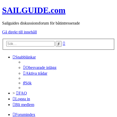
SAILGUIDE.com
Sailguides diskussionsforum för båtintresserade
Gå direkt till innehåll
Avancerad
Sök
sökning
Snabblänkar
Obesvarade inlägg
Aktiva trådar
Sök
>
FAQ
Logga in
Bli medlem
Forumindex