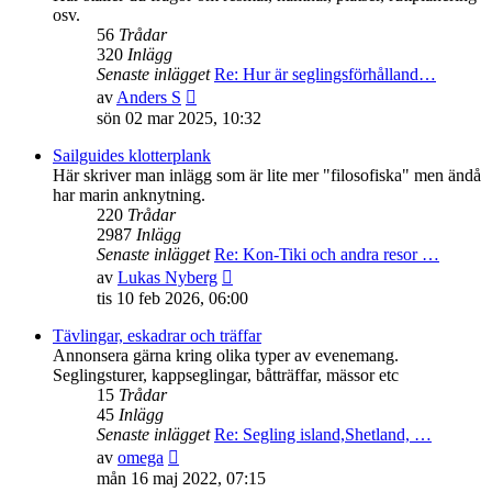
osv.
56
Trådar
320
Inlägg
Senaste inlägget
Re: Hur är seglingsförhålland…
Gå
av
Anders S
till
sön 02 mar 2025, 10:32
det
senaste
Sailguides klotterplank
inlägget
Här skriver man inlägg som är lite mer "filosofiska" men ändå
har marin anknytning.
220
Trådar
2987
Inlägg
Senaste inlägget
Re: Kon-Tiki och andra resor …
Gå
av
Lukas Nyberg
till
tis 10 feb 2026, 06:00
det
senaste
Tävlingar, eskadrar och träffar
inlägget
Annonsera gärna kring olika typer av evenemang.
Seglingsturer, kappseglingar, båtträffar, mässor etc
15
Trådar
45
Inlägg
Senaste inlägget
Re: Segling island,Shetland, …
Gå
av
omega
till
mån 16 maj 2022, 07:15