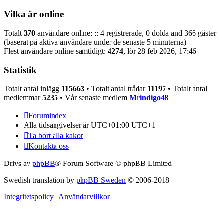
Vilka är online
Totalt
370
användare online: :: 4 registrerade, 0 dolda and 366 gäster
(baserat på aktiva användare under de senaste 5 minuterna)
Flest användare online samtidigt:
4274
, lör 28 feb 2026, 17:46
Statistik
Totalt antal inlägg
115663
• Totalt antal trådar
11197
• Totalt antal
medlemmar
5235
• Vår senaste medlem
Mrindigo48
Forumindex
Alla tidsangivelser är UTC+01:00 UTC+1
Ta bort alla kakor
Kontakta oss
Drivs av
phpBB
® Forum Software © phpBB Limited
Swedish translation by
phpBB Sweden
© 2006-2018
Integritetspolicy
|
Användarvillkor