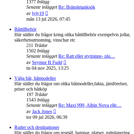
1377
Inlägg
Senaste inlägget
Re: Bränsletanksök
Gå
av
lyly19
till
mån 13 jul 2026, 07:45
det
senaste
Båttillbehör
inlägget
Här ställer du frågor kring olika båttillbehör exempelvis jollar,
säkerhetsutrustning, vinschar etc
211
Trådar
1502
Inlägg
Senaste inlägget
Re: Ratt eller styrpinne- plu…
Gå
av
Seymor B Fudd
till
tis 04 nov 2025, 13:25
det
senaste
Välja båt, båtmodeller
inlägget
Här ställer du frågor om olika båtmodeller,fakta, jämförelser,
priser och båtköp
197
Trådar
1543
Inlägg
Senaste inlägget
Re: Maxi 999, Albin Nova elle…
Gå
av
Jack Jones
till
tor 09 jul 2026, 06:39
det
senaste
Rutter och destinationer
inlägget
Här ställer du frågor om resmål, hamnar, platser, ruttplanering