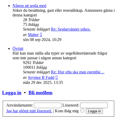
det
senaste
Någon att segla med
inlägget
Söker du besättning, gast eller resesällskap. Annonsera gärna i
denna kategori
28
Trådar
75
Inlägg
Senaste inlägget
Re: Seglarvänner sökes.
Gå
av
Maher
till
sön 08 sep 2024, 10:29
det
senaste
Övrigt
inlägget
Här kan man ställa alla typer av segelbåtsrelaterade frågor
som inte passar i någon annan kategori
9292
Trådar
100011
Inlägg
Senaste inlägget
Re: Hur ofta ska man egentlig…
Gå
av
Seymor B Fudd
till
mån 29 dec 2025, 13:35
det
senaste
Logga in
•
Bli medlem
inlägget
Användarnamn:
Lösenord:
Jag har glömt mitt lösenord.
|
Kom ihåg mig