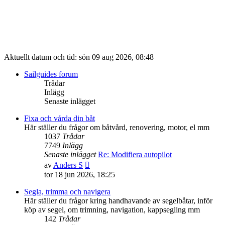
Aktuellt datum och tid: sön 09 aug 2026, 08:48
Sailguides forum
Trådar
Inlägg
Senaste inlägget
Fixa och vårda din båt
Här ställer du frågor om båtvård, renovering, motor, el mm
1037
Trådar
7749
Inlägg
Senaste inlägget
Re: Modifiera autopilot
Gå
av
Anders S
till
tor 18 jun 2026, 18:25
det
senaste
Segla, trimma och navigera
inlägget
Här ställer du frågor kring handhavande av segelbåtar, inför
köp av segel, om trimning, navigation, kappsegling mm
142
Trådar