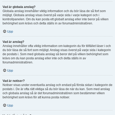
Vad är globala anslag?
Globala anslag innehåller viktig information och du bör läsa de så fort som
möjligt. Globala anslag visas överst på varje sida i varje kategori och i
kontrollpanelen. Om du kan posta ett globalt anslag eller inte beror på vilken
behörighet som krävs och detta ställs in av forumadministratören.
Upp
Vad är anslag?
Anslag innehåller ofta viktig information om kategorin du för tillfället läser i och
du bör läsa de så fort som möjligt. Anslag visas överst på varje sida i kategorin
de postats i. Som med globala anslag så beror det på vilken behörighet som
krävs om du kan posta anslag eller inte och detta ställs in av
forumadministratören.
Upp
Vad är notiser?
Notiser visas under eventuella anslag och endast på första sidan i kategorin de
postats i. De är ofta rätt viktiga så du bör läsa de när du kan. Som med anslag
och globala anslag så är det forumadministratören som bestämmer vilken
behörighet som krävs för att kunna posta notiser.
Upp