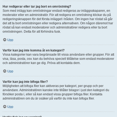
Hur redigerar eller tar jag bort en omröstning?
Som med inlägg kan omröstningar endast redigeras av inläggsskaparen, en
moderator eller en administratör. För att redigera en omröstning klickar du på
redigeringsknappen för det första inlägget i tråden. Om ingen har röstat så går
det att ta bort omröstningen eller redigera alternativen. Om någon däremot har
röstat så kan endast moderatorer och administratörer redigera eller ta bort
omröstningen. Detta för att förhindra fusk.
Upp
Varför kan jag inte komma åt en kategori?
Vissa kategorier kan vara begränsade till vissa användare eller grupper. För att
visa, läsa, posta, osv. kan du behöva speciell tillåtelse som endast moderatorer
och administratörer kan ge dig. Pröva att kontakta dem.
Upp
Varför kan jag inte bifoga filer?
Möjligheten att bifoga filer kan aktiveras per kategori, per grupp och per
användare. Administratören kanske inte tillåter bilagor i just den kategori du
försöker posta i, eller så kan endast vissa grupper bifoga filer. Kontakta
administratören om du är osäker på varför du inte kan bifoga filer.
Upp