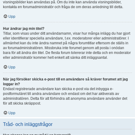
visningsbilder kan användas på. Om du inte kan använda visningsbilder,
kontakta en forumadministratör och fråga de om deras anledning till detta.
Upp
Hur ändrar jag min titel?
Titlar, som visas under ditt användarnamn, visar hur många inlägg du har gjort
eller identifierar speciella användare, t.ex. moderatorer eller administratörer. I
allmänhet kan du inte ändra namnet på några forumtitlar eftersom de ställs in
av forumadministratören. Missbruka inte forumet genom att posta i onödan
bara för att ändra din titel. De flesta forum tolererar inte detta och en moderator
eller administratör kommer helt enkelt att sänka ditt inläggsantal.
Upp
När jag försöker skicka e-post till en användare så kräver forumet att jag
loggar in?
Endast registrerade användare kan skicka e-post via det inbygga e-
postformuläret till andra användare och endast om det har aktiverats av
administratören. Detta för att förhindra att anonyma användare använder det
för att skicka skräppost.
Upp
Tråd- och inläggsfrågor