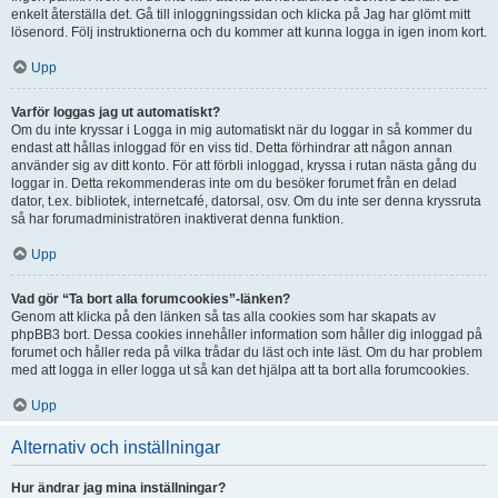
enkelt återställa det. Gå till inloggningssidan och klicka på Jag har glömt mitt
lösenord. Följ instruktionerna och du kommer att kunna logga in igen inom kort.
Upp
Varför loggas jag ut automatiskt?
Om du inte kryssar i Logga in mig automatiskt när du loggar in så kommer du
endast att hållas inloggad för en viss tid. Detta förhindrar att någon annan
använder sig av ditt konto. För att förbli inloggad, kryssa i rutan nästa gång du
loggar in. Detta rekommenderas inte om du besöker forumet från en delad
dator, t.ex. bibliotek, internetcafé, datorsal, osv. Om du inte ser denna kryssruta
så har forumadministratören inaktiverat denna funktion.
Upp
Vad gör “Ta bort alla forumcookies”-länken?
Genom att klicka på den länken så tas alla cookies som har skapats av
phpBB3 bort. Dessa cookies innehåller information som håller dig inloggad på
forumet och håller reda på vilka trådar du läst och inte läst. Om du har problem
med att logga in eller logga ut så kan det hjälpa att ta bort alla forumcookies.
Upp
Alternativ och inställningar
Hur ändrar jag mina inställningar?