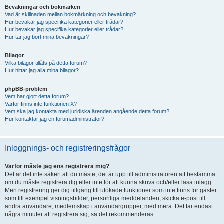
Bevakningar och bokmärken
Vad är skillnaden mellan bokmärkning och bevakning?
Hur bevakar jag specifika kategorier eller trådar?
Hur bevakar jag specifika kategorier eller trådar?
Hur tar jag bort mina bevakningar?
Bilagor
Vilka bilagor tillåts på detta forum?
Hur hittar jag alla mina bilagor?
phpBB-problem
Vem har gjort detta forum?
Varför finns inte funktionen X?
Vem ska jag kontakta med juridiska ärenden angående detta forum?
Hur kontaktar jag en forumadministratör?
Inloggnings- och registreringsfrågor
Varför måste jag ens registrera mig?
Det är det inte säkert att du måste, det är upp till administratören att bestämma
om du måste registrera dig eller inte för att kunna skriva och/eller läsa inlägg.
Men registrering ger dig tillgång till utökade funktioner som inte finns för gäster
som till exempel visningsbilder, personliga meddelanden, skicka e-post till
andra användare, medlemskap i användargrupper, med mera. Det tar endast
några minuter att registrera sig, så det rekommenderas.