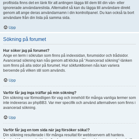
profilsida finns det en länk för att antingen lägga till dem till din vän- eller
ignorerade användareslista. Alternativt så kan du lägga till användare direkt
genom att ange deras användarnamn i din kontrollpanel. Du kan också ta bort
användare från din lista på samma sida.
Upp
Sökning på forumet
Hur söker jag på forumet?
Ange en term i sökrutan som finns på indexsidan, forumsidor och trådsidor.
Avancerad sökning kan nås genom att klicka på “Avancerad sökning”-länken
som finns på alla sidor på forumet. Hur sökfunktionen nås kan variera
beroende på vilken stil som används.
Upp
Varför får jag inga träffar på min sökning?
Din sökning var förmodligen för vag och innehöll för många vanliga termer som
inte indexeras av phpBB3. Var mer specifik och använd alternativen som finns i
avancerad sökning.
Upp
Varför får jag en tom sida när jag försöker söka!?
Din sökning resulterade i för många resultat för webbservern att hantera.