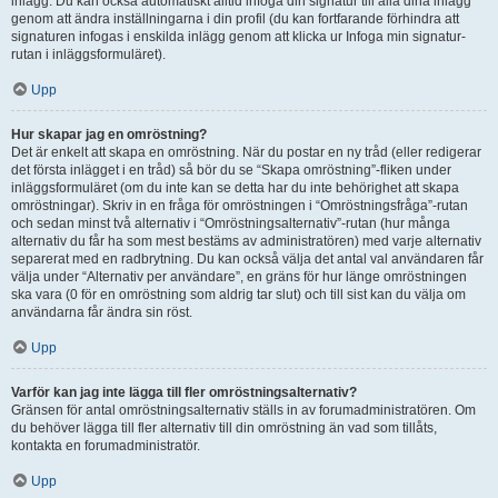
inlägg. Du kan också automatiskt alltid infoga din signatur till alla dina inlägg
genom att ändra inställningarna i din profil (du kan fortfarande förhindra att
signaturen infogas i enskilda inlägg genom att klicka ur Infoga min signatur-
rutan i inläggsformuläret).
Upp
Hur skapar jag en omröstning?
Det är enkelt att skapa en omröstning. När du postar en ny tråd (eller redigerar
det första inlägget i en tråd) så bör du se “Skapa omröstning”-fliken under
inläggsformuläret (om du inte kan se detta har du inte behörighet att skapa
omröstningar). Skriv in en fråga för omröstningen i “Omröstningsfråga”-rutan
och sedan minst två alternativ i “Omröstningsalternativ”-rutan (hur många
alternativ du får ha som mest bestäms av administratören) med varje alternativ
separerat med en radbrytning. Du kan också välja det antal val användaren får
välja under “Alternativ per användare”, en gräns för hur länge omröstningen
ska vara (0 för en omröstning som aldrig tar slut) och till sist kan du välja om
användarna får ändra sin röst.
Upp
Varför kan jag inte lägga till fler omröstningsalternativ?
Gränsen för antal omröstningsalternativ ställs in av forumadministratören. Om
du behöver lägga till fler alternativ till din omröstning än vad som tillåts,
kontakta en forumadministratör.
Upp