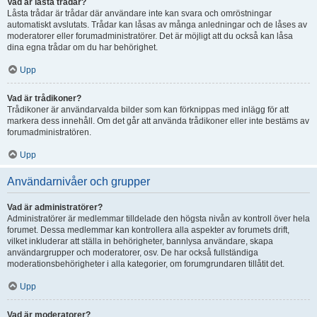
Vad är låsta trådar?
Låsta trådar är trådar där användare inte kan svara och omröstningar
automatiskt avslutats. Trådar kan låsas av många anledningar och de låses av
moderatorer eller forumadministratörer. Det är möjligt att du också kan låsa
dina egna trådar om du har behörighet.
Upp
Vad är trådikoner?
Trådikoner är användarvalda bilder som kan förknippas med inlägg för att
markera dess innehåll. Om det går att använda trådikoner eller inte bestäms av
forumadministratören.
Upp
Användarnivåer och grupper
Vad är administratörer?
Administratörer är medlemmar tilldelade den högsta nivån av kontroll över hela
forumet. Dessa medlemmar kan kontrollera alla aspekter av forumets drift,
vilket inkluderar att ställa in behörigheter, bannlysa användare, skapa
användargrupper och moderatorer, osv. De har också fullständiga
moderationsbehörigheter i alla kategorier, om forumgrundaren tillåtit det.
Upp
Vad är moderatorer?