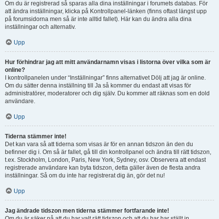
Om du är registrerad så sparas alla dina inställningar i forumets databas. För
att ändra inställningar, klicka på Kontrollpanel-länken (finns oftast längst upp
på forumsidorna men så är inte alltid fallet). Här kan du ändra alla dina
inställningar och alternativ.
Upp
Hur förhindrar jag att mitt användarnamn visas i listorna över vilka som är
online?
I kontrollpanelen under “Inställningar” finns alternativet Dölj att jag är online.
Om du sätter denna inställning till Ja så kommer du endast att visas för
administratörer, moderatorer och dig själv. Du kommer att räknas som en dold
användare.
Upp
Tiderna stämmer inte!
Det kan vara så att tiderna som visas är för en annan tidszon än den du
befinner dig i. Om så är fallet, gå till din kontrollpanel och ändra till rätt tidszon,
t.ex. Stockholm, London, Paris, New York, Sydney, osv. Observera att endast
registrerade användare kan byta tidszon, detta gäller även de flesta andra
inställningar. Så om du inte har registrerat dig än, gör det nu!
Upp
Jag ändrade tidszon men tiderna stämmer fortfarande inte!
Om du är säker på att du har valt rätt tidszon och att du har har ställt in