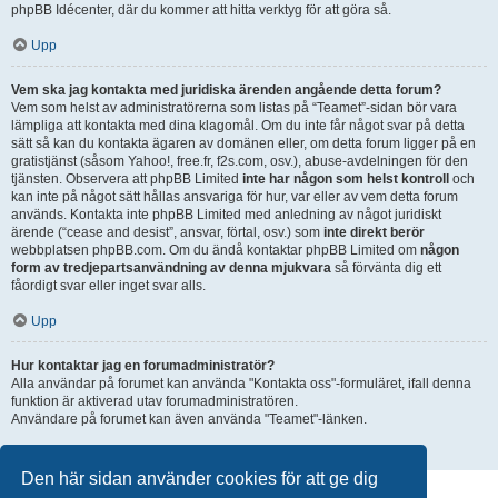
phpBB Idécenter, där du kommer att hitta verktyg för att göra så.
Upp
Vem ska jag kontakta med juridiska ärenden angående detta forum?
Vem som helst av administratörerna som listas på “Teamet”-sidan bör vara
lämpliga att kontakta med dina klagomål. Om du inte får något svar på detta
sätt så kan du kontakta ägaren av domänen eller, om detta forum ligger på en
gratistjänst (såsom Yahoo!, free.fr, f2s.com, osv.), abuse-avdelningen för den
tjänsten. Observera att phpBB Limited
inte har någon som helst kontroll
och
kan inte på något sätt hållas ansvariga för hur, var eller av vem detta forum
används. Kontakta inte phpBB Limited med anledning av något juridiskt
ärende (“cease and desist”, ansvar, förtal, osv.) som
inte direkt berör
webbplatsen phpBB.com. Om du ändå kontaktar phpBB Limited om
någon
form av tredjepartsanvändning av denna mjukvara
så förvänta dig ett
fåordigt svar eller inget svar alls.
Upp
Hur kontaktar jag en forumadministratör?
Alla användar på forumet kan använda "Kontakta oss"-formuläret, ifall denna
funktion är aktiverad utav forumadministratören.
Användare på forumet kan även använda "Teamet"-länken.
Upp
Den här sidan använder cookies för att ge dig