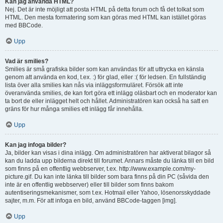
Kan jag använda HTML?
Nej. Det är inte möjligt att posta HTML på detta forum och få det tolkat som
HTML. Den mesta formatering som kan göras med HTML kan istället göras
med BBCode.
Upp
Vad är smilies?
Smilies är små grafiska bilder som kan användas för att uttrycka en känsla
genom att använda en kod, t.ex. :) för glad, eller :( för ledsen. En fullständig
lista över alla smilies kan nås via inläggsformuläret. Försök att inte
överanvända smilies, de kan fort göra ett inlägg oläsbart och en moderator kan
ta bort de eller inlägget helt och hållet. Administratören kan också ha satt en
gräns för hur många smilies ett inlägg får innehålla.
Upp
Kan jag infoga bilder?
Ja, bilder kan visas i dina inlägg. Om administratören har aktiverat bilagor så
kan du ladda upp bilderna direkt till forumet. Annars måste du länka till en bild
som finns på en offentlig webbserver, t.ex. http://www.example.com/my-
picture.gif. Du kan inte länka till bilder som bara finns på din PC (såvida den
inte är en offentlig webbserver) eller till bilder som finns bakom
autentiseringsmekanismer, som t.ex. Hotmail eller Yahoo, lösenorsskyddade
sajter, m.m. För att infoga en bild, använd BBCode-taggen [img].
Upp