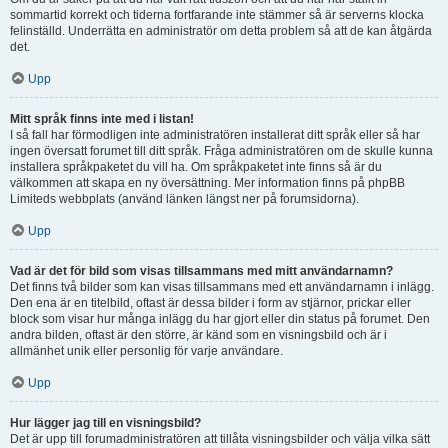
sommartid korrekt och tiderna fortfarande inte stämmer så är serverns klocka
felinställd. Underrätta en administratör om detta problem så att de kan åtgärda
det.
Upp
Mitt språk finns inte med i listan!
I så fall har förmodligen inte administratören installerat ditt språk eller så har
ingen översatt forumet till ditt språk. Fråga administratören om de skulle kunna
installera språkpaketet du vill ha. Om språkpaketet inte finns så är du
välkommen att skapa en ny översättning. Mer information finns på phpBB
Limiteds webbplats (använd länken längst ner på forumsidorna).
Upp
Vad är det för bild som visas tillsammans med mitt användarnamn?
Det finns två bilder som kan visas tillsammans med ett användarnamn i inlägg.
Den ena är en titelbild, oftast är dessa bilder i form av stjärnor, prickar eller
block som visar hur många inlägg du har gjort eller din status på forumet. Den
andra bilden, oftast är den större, är känd som en visningsbild och är i
allmänhet unik eller personlig för varje användare.
Upp
Hur lägger jag till en visningsbild?
Det är upp till forumadministratören att tillåta visningsbilder och välja vilka sätt