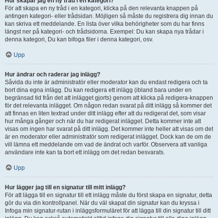
Hur skapar jag en ny tråd i en kategori?
För att skapa en ny tråd i en kategori, klicka på den relevanta knappen på
antingen kategori- eller trådsidan. Möjligen så måste du registrera dig innan du
kan skriva ett meddelande. En lista över vilka behörigheter som du har finns
längst ner på kategori- och trådsidorna. Exempel: Du kan skapa nya trådar i
denna kategori, Du kan bifoga filer i denna kategori, osv.
Upp
Hur ändrar och raderar jag inlägg?
Såvida du inte är administratör eller moderator kan du endast redigera och ta
bort dina egna inlägg. Du kan redigera ett inlägg (ibland bara under en
begränsad tid från det att inlägget gjorts) genom att klicka på redigera-knappen
för det relevanta inlägget. Om någon redan svarat på ditt inlägg så kommer det
att finnas en liten textrad under ditt inlägg efter att du redigerat det, som visar
hur många gånger och när du har redigerat inlägget. Detta kommer inte att
visas om ingen har svarat på ditt inlägg. Det kommer inte heller att visas om det
är en moderator eller administratör som redigerat inlägget. Dock kan de om de
vill lämna ett meddelande om vad de ändrat och varför. Observera att vanliga
användare inte kan ta bort ett inlägg om det redan besvarats.
Upp
Hur lägger jag till en signatur till mitt inlägg?
För att lägga till en signatur till ett inlägg måste du först skapa en signatur, detta
gör du via din kontrollpanel. När du väl skapat din signatur kan du kryssa i
Infoga min signatur-rutan i inläggsformuläret för att lägga till din signatur till ditt