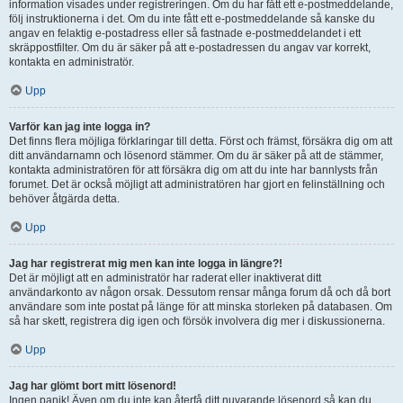
information visades under registreringen. Om du har fått ett e-postmeddelande,
följ instruktionerna i det. Om du inte fått ett e-postmeddelande så kanske du
angav en felaktig e-postadress eller så fastnade e-postmeddelandet i ett
skräppostfilter. Om du är säker på att e-postadressen du angav var korrekt,
kontakta en administratör.
Upp
Varför kan jag inte logga in?
Det finns flera möjliga förklaringar till detta. Först och främst, försäkra dig om att
ditt användarnamn och lösenord stämmer. Om du är säker på att de stämmer,
kontakta administratören för att försäkra dig om att du inte har bannlysts från
forumet. Det är också möjligt att administratören har gjort en felinställning och
behöver åtgärda detta.
Upp
Jag har registrerat mig men kan inte logga in längre?!
Det är möjligt att en administratör har raderat eller inaktiverat ditt
användarkonto av någon orsak. Dessutom rensar många forum då och då bort
användare som inte postat på länge för att minska storleken på databasen. Om
så har skett, registrera dig igen och försök involvera dig mer i diskussionerna.
Upp
Jag har glömt bort mitt lösenord!
Ingen panik! Även om du inte kan återfå ditt nuvarande lösenord så kan du