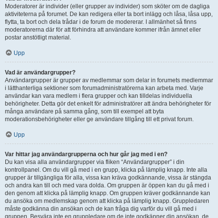
Moderatorer är individer (eller grupper av individer) som sköter om de dagliga
aktiviteterna på forumet. De kan redigera eller ta bort inlägg och låsa, låsa upp,
flytta, ta bort och dela trådar i de forum de modererar. I allmänhet så finns
moderatorerna där för att förhindra att användare kommer ifrån ämnet eller
postar anstötligt material.
Upp
Vad är användargrupper?
Användargrupper är grupper av medlemmar som delar in forumets medlemmar
i lätthanterliga sektioner som forumadministratörerna kan arbeta med. Varje
användar kan vara medlem i flera grupper och kan tilldelas individuella
behörigheter. Detta gör det enkelt för administratörer att ändra behörigheter för
många användare på samma gång, som till exempel att byta
moderationsbehörigheter eller ge användare tillgång till ett privat forum.
Upp
Var hittar jag användargrupperna och hur går jag med i en?
Du kan visa alla användargrupper via fliken “Användargrupper” i din
kontrollpanel. Om du vill gå med i en grupp, klicka på lämplig knapp. Inte alla
grupper är tillgängliga för alla, vissa kan kräva godkännande, vissa är stängda
och andra kan till och med vara dolda. Om gruppen är öppen kan du gå med i
den genom att klicka på lämplig knapp. Om gruppen kräver godkännande kan
du ansöka om medlemskap genom att klicka på lämplig knapp. Gruppledaren
måste godkänna din ansökan och de kan fråga dig varför du vill gå med i
gruppen. Besvära inte en gruppledare om de inte godkänner din ansökan, de