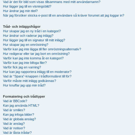
Vad är det för bild som visas tillsammans med mitt användarnamn?
Hur lägger jag till en visningsbild?
Hur ändrar jag min titel?
När jag försöker skicka e-post till en användare så kräver forumet att jag loggar in?
Tråd- och inläggsfrågor
Hur skapar jag en ny tråd i en kategori?
Hur ändrar och raderar jag inlägg?
Hur lägger jag till en signatur till mitt inlägg?
Hur skapar jag en omröstning?
Varför kan jag inte lägga till fler omröstningsalternativ?
Hur redigerar eller tar jag bort en omröstning?
Varför kan jag inte komma åt en kategori?
Varför kan jag inte bifoga filer?
Varför fick jag en varning?
Hur kan jag rapportera inlägg till en moderator?
Vad är “Spara”-knappen i trådformuläret till för?
Varför måste mitt inlägg godkännas?
Hur knuffar jag upp min tråd?
Formatering och trådtyper
Vad är BBCode?
Kan jag använda HTML?
Vad är smilies?
Kan jag infoga bilder?
Vad är globala anslag?
Vad är anslag?
Vad är notiser?
Vad är låsta trådar?