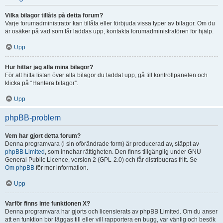
Vilka bilagor tillåts på detta forum?
Varje forumadministratör kan tillåta eller förbjuda vissa typer av bilagor. Om du
är osäker på vad som får laddas upp, kontakta forumadministratören för hjälp.
Upp
Hur hittar jag alla mina bilagor?
För att hitta listan över alla bilagor du laddat upp, gå till kontrollpanelen och
klicka på “Hantera bilagor”.
Upp
phpBB-problem
Vem har gjort detta forum?
Denna programvara (i sin oförändrade form) är producerad av, släppt av
phpBB Limited
, som innehar rättigheten. Den finns tillgänglig under GNU
General Public Licence, version 2 (GPL-2.0) och får distribueras fritt. Se
Om phpBB
för mer information.
Upp
Varför finns inte funktionen X?
Denna programvara har gjorts och licensierats av phpBB Limited. Om du anser
att en funktion bör läggas till eller vill rapportera en bugg, var vänlig och besök