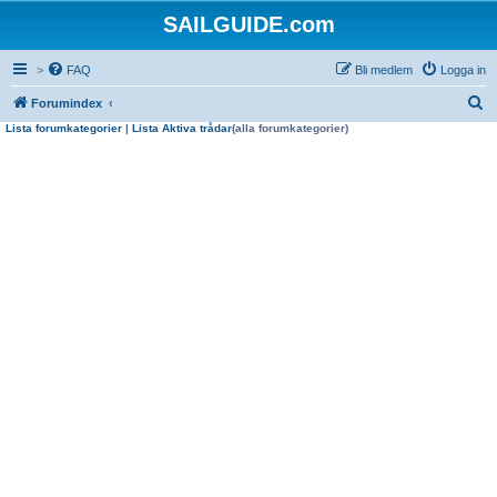
SAILGUIDE.com
>
FAQ
Bli medlem
Logga in
S
Forumindex
Lista forumkategorier
|
Lista Aktiva trådar
(alla forumkategorier)
ö
k