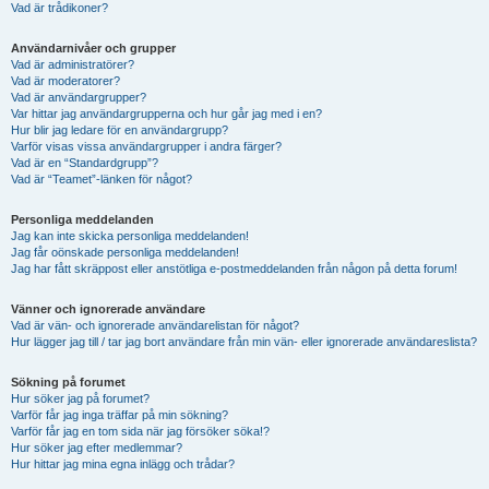
Vad är trådikoner?
Användarnivåer och grupper
Vad är administratörer?
Vad är moderatorer?
Vad är användargrupper?
Var hittar jag användargrupperna och hur går jag med i en?
Hur blir jag ledare för en användargrupp?
Varför visas vissa användargrupper i andra färger?
Vad är en “Standardgrupp”?
Vad är “Teamet”-länken för något?
Personliga meddelanden
Jag kan inte skicka personliga meddelanden!
Jag får oönskade personliga meddelanden!
Jag har fått skräppost eller anstötliga e-postmeddelanden från någon på detta forum!
Vänner och ignorerade användare
Vad är vän- och ignorerade användarelistan för något?
Hur lägger jag till / tar jag bort användare från min vän- eller ignorerade användareslista?
Sökning på forumet
Hur söker jag på forumet?
Varför får jag inga träffar på min sökning?
Varför får jag en tom sida när jag försöker söka!?
Hur söker jag efter medlemmar?
Hur hittar jag mina egna inlägg och trådar?