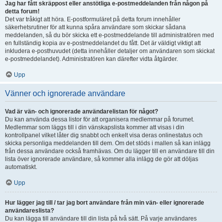
Jag har fått skräppost eller anstötliga e-postmeddelanden från någon på
detta forum!
Det var tråkigt att höra. E-postformuläret på detta forum innehåller
säkerhetsrutiner för att kunna spåra användare som skickar sådana
meddelanden, så du bör skicka ett e-postmeddelande till administratören med
en fullständig kopia av e-postmeddelandet du fått. Det är väldigt viktigt att
inkludera e-posthuvudet (detta innehåller detaljer om användaren som skickat
e-postmeddelandet). Administratören kan därefter vidta åtgärder.
Upp
Vänner och ignorerade användare
Vad är vän- och ignorerade användarelistan för något?
Du kan använda dessa listor för att organisera medlemmar på forumet.
Medlemmar som läggs till i din vänskapslista kommer att visas i din
kontrollpanel vilket låter dig snabbt och enkelt visa deras onlinestatus och
skicka personliga meddelanden till dem. Om det stöds i mallen så kan inlägg
från dessa användare också framhävas. Om du lägger till en användare till din
lista över ignorerade användare, så kommer alla inlägg de gör att döljas
automatiskt.
Upp
Hur lägger jag till / tar jag bort användare från min vän- eller ignorerade
användareslista?
Du kan lägga till användare till din lista på två sätt. På varje användares