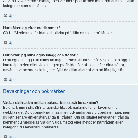
Använd “Avancerad sökning” och var mer specifik med termerna och med vilka
kategorier som ska sökas i.
Upp
Hur söker jag efter medlemmar?
Gå till “Medlemmar”-sidan och klicka på “Hitta en medlem”-länken.
Upp
Hur hittar jag mina egna inlägg och trådar?
Dina egna inlägg kan hittas antingen genom att klicka på “Visa dina inlägg” i
kontrollpanelen eller via din egen profilsida. För att söka efter dina trådar,
använd avancerad sökning och fyll i de olika alternativen på lämpligt sätt.
Upp
Bevakningar och bokmärken
Vad är skillnaden mellan bokmärkning och bevakning?
Bokmärkning i phpBB3 är ganska likt bokmärkning (eller favoriter) i din
webbläsare. Du uppmärksammas inte nödvändigtvis vid uppdateringar, men
du kan senare enkelt återvända till tråden. Om du istället bevakar en tråd så
kommer du meddelas via din valda metod eller metoder när tråden eller
kategorin du bevakar uppdateras.
Upp