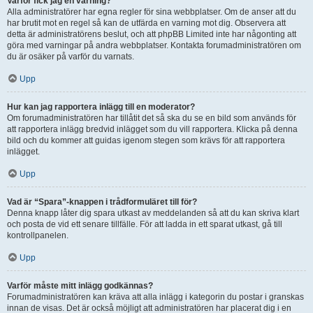
Varför fick jag en varning?
Alla administratörer har egna regler för sina webbplatser. Om de anser att du
har brutit mot en regel så kan de utfärda en varning mot dig. Observera att
detta är administratörens beslut, och att phpBB Limited inte har någonting att
göra med varningar på andra webbplatser. Kontakta forumadministratören om
du är osäker på varför du varnats.
Upp
Hur kan jag rapportera inlägg till en moderator?
Om forumadministratören har tillåtit det så ska du se en bild som används för
att rapportera inlägg bredvid inlägget som du vill rapportera. Klicka på denna
bild och du kommer att guidas igenom stegen som krävs för att rapportera
inlägget.
Upp
Vad är “Spara”-knappen i trådformuläret till för?
Denna knapp låter dig spara utkast av meddelanden så att du kan skriva klart
och posta de vid ett senare tillfälle. För att ladda in ett sparat utkast, gå till
kontrollpanelen.
Upp
Varför måste mitt inlägg godkännas?
Forumadministratören kan kräva att alla inlägg i kategorin du postar i granskas
innan de visas. Det är också möjligt att administratören har placerat dig i en