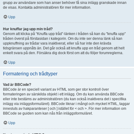
grupp av användare som han anser behöver få sina inlägg granskade innan
de visas. Kontakta administratören för mer information.
Upp
Hur knuffar jag upp min tråd?
Genom att klicka på “Knuffa upp tråd”-länken i tråden så kan du "knuffa upp"
tråden överst på förstasidan i kategorin. Om du inte ser denna länk så kan
uppknuffning av trådar vara inaktiverat, eller så har inte den krävda
tidsgränsen uppnåts än. Det går också att knuffa upp en tråd genom att helt
enkelt svara på den. Försäkra dig dock först om att du följer forumreglerna.
Upp
Formatering och trådtyper
Vad är BBCode?
BBCode är en speciell variant av HTML som ger stor kontroll över
formateringen av särskilda objekt i ett inlägg. Om du kan använda BBCode
eller inte bestäms av administratören (du kan också inaktivera det i specifika
inlägg via inläggsformuläret). BBCode liknar i mångt och mycket HTML, taggar
innesluts av hakparanteser [ och ] istället för < och >. För mer information om
BBCode se guiden som kan nås från inläggsformuläret.
Upp