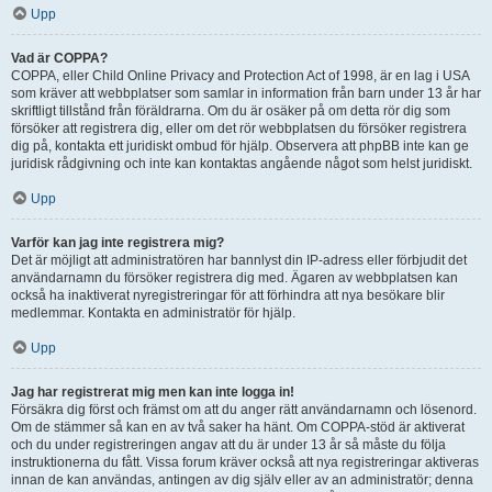
Upp
Vad är COPPA?
COPPA, eller Child Online Privacy and Protection Act of 1998, är en lag i USA
som kräver att webbplatser som samlar in information från barn under 13 år har
skriftligt tillstånd från föräldrarna. Om du är osäker på om detta rör dig som
försöker att registrera dig, eller om det rör webbplatsen du försöker registrera
dig på, kontakta ett juridiskt ombud för hjälp. Observera att phpBB inte kan ge
juridisk rådgivning och inte kan kontaktas angående något som helst juridiskt.
Upp
Varför kan jag inte registrera mig?
Det är möjligt att administratören har bannlyst din IP-adress eller förbjudit det
användarnamn du försöker registrera dig med. Ägaren av webbplatsen kan
också ha inaktiverat nyregistreringar för att förhindra att nya besökare blir
medlemmar. Kontakta en administratör för hjälp.
Upp
Jag har registrerat mig men kan inte logga in!
Försäkra dig först och främst om att du anger rätt användarnamn och lösenord.
Om de stämmer så kan en av två saker ha hänt. Om COPPA-stöd är aktiverat
och du under registreringen angav att du är under 13 år så måste du följa
instruktionerna du fått. Vissa forum kräver också att nya registreringar aktiveras
innan de kan användas, antingen av dig själv eller av an administratör; denna