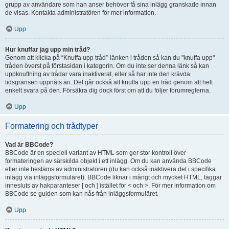
grupp av användare som han anser behöver få sina inlägg granskade innan
de visas. Kontakta administratören för mer information.
Upp
Hur knuffar jag upp min tråd?
Genom att klicka på “Knuffa upp tråd”-länken i tråden så kan du "knuffa upp"
tråden överst på förstasidan i kategorin. Om du inte ser denna länk så kan
uppknuffning av trådar vara inaktiverat, eller så har inte den krävda
tidsgränsen uppnåts än. Det går också att knuffa upp en tråd genom att helt
enkelt svara på den. Försäkra dig dock först om att du följer forumreglerna.
Upp
Formatering och trådtyper
Vad är BBCode?
BBCode är en speciell variant av HTML som ger stor kontroll över
formateringen av särskilda objekt i ett inlägg. Om du kan använda BBCode
eller inte bestäms av administratören (du kan också inaktivera det i specifika
inlägg via inläggsformuläret). BBCode liknar i mångt och mycket HTML, taggar
innesluts av hakparanteser [ och ] istället för < och >. För mer information om
BBCode se guiden som kan nås från inläggsformuläret.
Upp