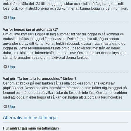
enkelt återställa det. Gå till inloggningssidan och klicka på Jag har glömt mitt
lösenord. Följ instruktionerna och du kommer att kunna logga in igen inom kort.
Upp
Varför loggas jag ut automatiskt?
Om du inte kryssar i Logga in mig automatiskt när du loggar in så kommer du
endast att hållas inloggad för en viss tid. Detta förhindrar att någon annan
använder sig av ditt konto. För att förbli inloggad, kryssa i rutan nästa gång du
loggar in. Detta rekommenderas inte om du besöker forumet från en delad
dator, t.ex. bibliotek, internetcafé, datorsal, osv. Om du inte ser denna kryssruta
så har forumadministratören inaktiverat denna funktion.
Upp
Vad gör “Ta bort alla forumcookies”-länken?
Genom att klicka på den länken så tas alla cookies som har skapats av
phpBB3 bort. Dessa cookies innehåller information som håller dig inloggad på
forumet och håller reda på vilka trådar du läst och inte läst. Om du har problem
med att logga in eller logga ut så kan det hjälpa att ta bort alla forumcookies.
Upp
Alternativ och inställningar
Hur ändrar jag mina inställningar?