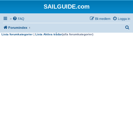
SAILGUIDE.com
>
FAQ
Bli medlem
Logga in
S
Forumindex
Lista forumkategorier
|
Lista Aktiva trådar
(alla forumkategorier)
ö
k