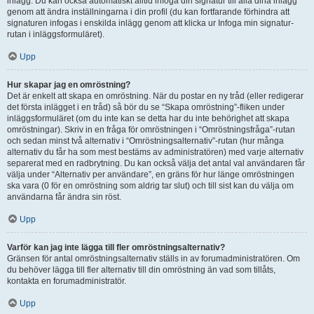
inlägg. Du kan också automatiskt alltid infoga din signatur till alla dina inlägg
genom att ändra inställningarna i din profil (du kan fortfarande förhindra att
signaturen infogas i enskilda inlägg genom att klicka ur Infoga min signatur-
rutan i inläggsformuläret).
Upp
Hur skapar jag en omröstning?
Det är enkelt att skapa en omröstning. När du postar en ny tråd (eller redigerar
det första inlägget i en tråd) så bör du se “Skapa omröstning”-fliken under
inläggsformuläret (om du inte kan se detta har du inte behörighet att skapa
omröstningar). Skriv in en fråga för omröstningen i “Omröstningsfråga”-rutan
och sedan minst två alternativ i “Omröstningsalternativ”-rutan (hur många
alternativ du får ha som mest bestäms av administratören) med varje alternativ
separerat med en radbrytning. Du kan också välja det antal val användaren får
välja under “Alternativ per användare”, en gräns för hur länge omröstningen
ska vara (0 för en omröstning som aldrig tar slut) och till sist kan du välja om
användarna får ändra sin röst.
Upp
Varför kan jag inte lägga till fler omröstningsalternativ?
Gränsen för antal omröstningsalternativ ställs in av forumadministratören. Om
du behöver lägga till fler alternativ till din omröstning än vad som tillåts,
kontakta en forumadministratör.
Upp