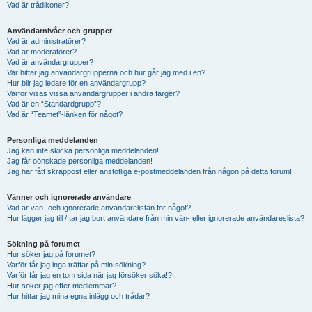
Vad är trådikoner?
Användarnivåer och grupper
Vad är administratörer?
Vad är moderatorer?
Vad är användargrupper?
Var hittar jag användargrupperna och hur går jag med i en?
Hur blir jag ledare för en användargrupp?
Varför visas vissa användargrupper i andra färger?
Vad är en “Standardgrupp”?
Vad är “Teamet”-länken för något?
Personliga meddelanden
Jag kan inte skicka personliga meddelanden!
Jag får oönskade personliga meddelanden!
Jag har fått skräppost eller anstötliga e-postmeddelanden från någon på detta forum!
Vänner och ignorerade användare
Vad är vän- och ignorerade användarelistan för något?
Hur lägger jag till / tar jag bort användare från min vän- eller ignorerade användareslista?
Sökning på forumet
Hur söker jag på forumet?
Varför får jag inga träffar på min sökning?
Varför får jag en tom sida när jag försöker söka!?
Hur söker jag efter medlemmar?
Hur hittar jag mina egna inlägg och trådar?