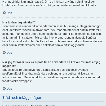
visningsbilder kan användas på. Om du inte kan använda visningsbilder,
kontakta en forumadministratör och fråga de om deras anledning till detta.
Upp
Hur ändrar jag min titel?
Titlar, som visas under ditt användarnamn, visar hur många inlägg du har gjort
eller identifierar speciella användare, t.ex. moderatorer eller administratörer. I
allmänhet kan du inte ändra namnet på några forumtitlar eftersom de ställs in
av forumadministratören. Missbruka inte forumet genom att posta i onödan
bara för att ändra din titel. De flesta forum tolererar inte detta och en moderator
eller administratör kommer helt enkelt att sänka ditt inläggsantal.
Upp
När jag försöker skicka e-post till en användare så kräver forumet att jag
loggar in?
Endast registrerade användare kan skicka e-post via det inbygga e-
postformuläret till andra användare och endast om det har aktiverats av
administratören. Detta för att förhindra att anonyma användare använder det
för att skicka skräppost.
Upp
Tråd- och inläggsfrågor