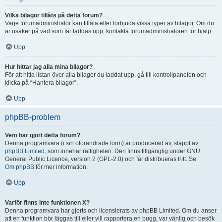
Vilka bilagor tillåts på detta forum?
Varje forumadministratör kan tillåta eller förbjuda vissa typer av bilagor. Om du
är osäker på vad som får laddas upp, kontakta forumadministratören för hjälp.
Upp
Hur hittar jag alla mina bilagor?
För att hitta listan över alla bilagor du laddat upp, gå till kontrollpanelen och
klicka på “Hantera bilagor”.
Upp
phpBB-problem
Vem har gjort detta forum?
Denna programvara (i sin oförändrade form) är producerad av, släppt av
phpBB Limited
, som innehar rättigheten. Den finns tillgänglig under GNU
General Public Licence, version 2 (GPL-2.0) och får distribueras fritt. Se
Om phpBB
för mer information.
Upp
Varför finns inte funktionen X?
Denna programvara har gjorts och licensierats av phpBB Limited. Om du anser
att en funktion bör läggas till eller vill rapportera en bugg, var vänlig och besök