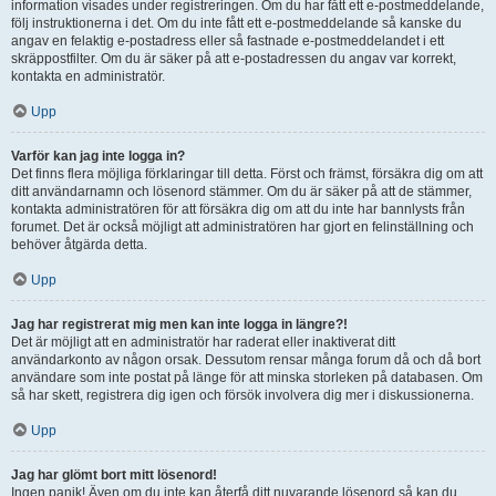
information visades under registreringen. Om du har fått ett e-postmeddelande,
följ instruktionerna i det. Om du inte fått ett e-postmeddelande så kanske du
angav en felaktig e-postadress eller så fastnade e-postmeddelandet i ett
skräppostfilter. Om du är säker på att e-postadressen du angav var korrekt,
kontakta en administratör.
Upp
Varför kan jag inte logga in?
Det finns flera möjliga förklaringar till detta. Först och främst, försäkra dig om att
ditt användarnamn och lösenord stämmer. Om du är säker på att de stämmer,
kontakta administratören för att försäkra dig om att du inte har bannlysts från
forumet. Det är också möjligt att administratören har gjort en felinställning och
behöver åtgärda detta.
Upp
Jag har registrerat mig men kan inte logga in längre?!
Det är möjligt att en administratör har raderat eller inaktiverat ditt
användarkonto av någon orsak. Dessutom rensar många forum då och då bort
användare som inte postat på länge för att minska storleken på databasen. Om
så har skett, registrera dig igen och försök involvera dig mer i diskussionerna.
Upp
Jag har glömt bort mitt lösenord!
Ingen panik! Även om du inte kan återfå ditt nuvarande lösenord så kan du