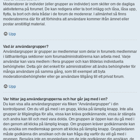
Moderatorer är individer (eller grupper av individer) som sköter om de dagliga
aktiviteterna på forumet. De kan redigera eller ta bort inlägg och låsa, låsa upp,
flytta, ta bort och dela trådar i de forum de modererar. I allmänhet så finns
moderatorerna där för att förhindra att användare kommer ifrån ämnet eller
postar anstötligt material.
Upp
Vad är användargrupper?
Användargrupper är grupper av medlemmar som delar in forumets medlemmar
i lätthanterliga sektioner som forumadministratörerna kan arbeta med. Varje
användar kan vara medlem i flera grupper och kan tilldelas individuella
behörigheter. Detta gör det enkelt för administratörer att ändra behörigheter för
många användare på samma gång, som till exempel att byta
moderationsbehörigheter eller ge användare tillgång till ett privat forum.
Upp
Var hittar jag användargrupperna och hur går jag med i en?
Du kan visa alla användargrupper via fliken “Användargrupper” i din
kontrollpanel. Om du vill gå med i en grupp, klicka på lämplig knapp. Inte alla
grupper är tillgängliga för alla, vissa kan kräva godkännande, vissa är stängda
och andra kan till och med vara dolda. Om gruppen är öppen kan du gå med i
den genom att klicka på lämplig knapp. Om gruppen kräver godkännande kan
du ansöka om medlemskap genom att klicka på lämplig knapp. Gruppledaren
måste godkänna din ansökan och de kan fråga dig varför du vill gå med i
gruppen. Besvära inte en gruppledare om de inte godkänner din ansökan, de