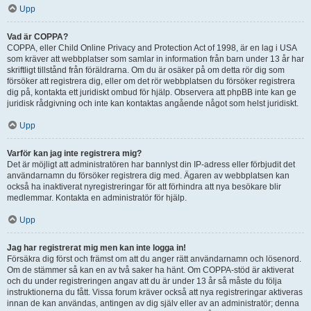
Upp
Vad är COPPA?
COPPA, eller Child Online Privacy and Protection Act of 1998, är en lag i USA
som kräver att webbplatser som samlar in information från barn under 13 år har
skriftligt tillstånd från föräldrarna. Om du är osäker på om detta rör dig som
försöker att registrera dig, eller om det rör webbplatsen du försöker registrera
dig på, kontakta ett juridiskt ombud för hjälp. Observera att phpBB inte kan ge
juridisk rådgivning och inte kan kontaktas angående något som helst juridiskt.
Upp
Varför kan jag inte registrera mig?
Det är möjligt att administratören har bannlyst din IP-adress eller förbjudit det
användarnamn du försöker registrera dig med. Ägaren av webbplatsen kan
också ha inaktiverat nyregistreringar för att förhindra att nya besökare blir
medlemmar. Kontakta en administratör för hjälp.
Upp
Jag har registrerat mig men kan inte logga in!
Försäkra dig först och främst om att du anger rätt användarnamn och lösenord.
Om de stämmer så kan en av två saker ha hänt. Om COPPA-stöd är aktiverat
och du under registreringen angav att du är under 13 år så måste du följa
instruktionerna du fått. Vissa forum kräver också att nya registreringar aktiveras
innan de kan användas, antingen av dig själv eller av an administratör; denna