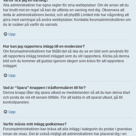
Varför fick jag en varning?
Alla administratörer har egna regler för sina webbplatser. Om de anser att du
har brutit mot en regel så kan de utfärda en varning mot dig. Observera att
detta är administratörens beslut, och att phpBB Limited inte har någonting att
göra med varningar på andra webbplatser. Kontakta forumadministratören om
du är osäker på varför du varnats.
Upp
Hur kan jag rapportera inlägg till en moderator?
Om forumadministratören har tillåtit det så ska du se en bild som används för
att rapportera inlägg bredvid inlägget som du vill rapportera. Klicka på denna
bild och du kommer att guidas igenom stegen som krävs för att rapportera
inlägget.
Upp
Vad är “Spara”-knappen i trådformuläret till för?
Denna knapp låter dig spara utkast av meddelanden så att du kan skriva klart
och posta de vid ett senare tillfälle. För att ladda in ett sparat utkast, gå till
kontrollpanelen.
Upp
Varför måste mitt inlägg godkännas?
Forumadministratören kan kräva att alla inlägg i kategorin du postar i granskas
innan de visas. Det är också möjligt att administratören har placerat dig i en