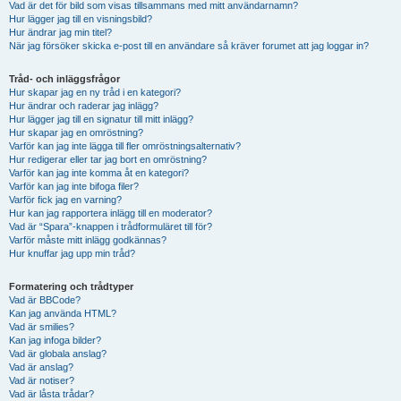
Vad är det för bild som visas tillsammans med mitt användarnamn?
Hur lägger jag till en visningsbild?
Hur ändrar jag min titel?
När jag försöker skicka e-post till en användare så kräver forumet att jag loggar in?
Tråd- och inläggsfrågor
Hur skapar jag en ny tråd i en kategori?
Hur ändrar och raderar jag inlägg?
Hur lägger jag till en signatur till mitt inlägg?
Hur skapar jag en omröstning?
Varför kan jag inte lägga till fler omröstningsalternativ?
Hur redigerar eller tar jag bort en omröstning?
Varför kan jag inte komma åt en kategori?
Varför kan jag inte bifoga filer?
Varför fick jag en varning?
Hur kan jag rapportera inlägg till en moderator?
Vad är “Spara”-knappen i trådformuläret till för?
Varför måste mitt inlägg godkännas?
Hur knuffar jag upp min tråd?
Formatering och trådtyper
Vad är BBCode?
Kan jag använda HTML?
Vad är smilies?
Kan jag infoga bilder?
Vad är globala anslag?
Vad är anslag?
Vad är notiser?
Vad är låsta trådar?