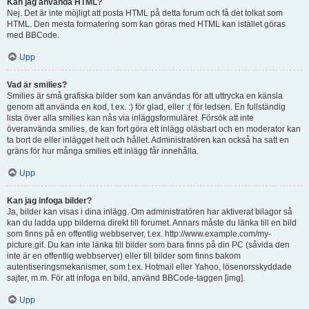
Kan jag använda HTML?
Nej. Det är inte möjligt att posta HTML på detta forum och få det tolkat som
HTML. Den mesta formatering som kan göras med HTML kan istället göras
med BBCode.
Upp
Vad är smilies?
Smilies är små grafiska bilder som kan användas för att uttrycka en känsla
genom att använda en kod, t.ex. :) för glad, eller :( för ledsen. En fullständig
lista över alla smilies kan nås via inläggsformuläret. Försök att inte
överanvända smilies, de kan fort göra ett inlägg oläsbart och en moderator kan
ta bort de eller inlägget helt och hållet. Administratören kan också ha satt en
gräns för hur många smilies ett inlägg får innehålla.
Upp
Kan jag infoga bilder?
Ja, bilder kan visas i dina inlägg. Om administratören har aktiverat bilagor så
kan du ladda upp bilderna direkt till forumet. Annars måste du länka till en bild
som finns på en offentlig webbserver, t.ex. http://www.example.com/my-
picture.gif. Du kan inte länka till bilder som bara finns på din PC (såvida den
inte är en offentlig webbserver) eller till bilder som finns bakom
autentiseringsmekanismer, som t.ex. Hotmail eller Yahoo, lösenorsskyddade
sajter, m.m. För att infoga en bild, använd BBCode-taggen [img].
Upp