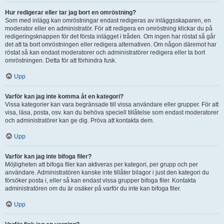
Hur redigerar eller tar jag bort en omröstning?
Som med inlägg kan omröstningar endast redigeras av inläggsskaparen, en
moderator eller en administratör. För att redigera en omröstning klickar du på
redigeringsknappen för det första inlägget i tråden. Om ingen har röstat så går
det att ta bort omröstningen eller redigera alternativen. Om någon däremot har
röstat så kan endast moderatorer och administratörer redigera eller ta bort
omröstningen. Detta för att förhindra fusk.
Upp
Varför kan jag inte komma åt en kategori?
Vissa kategorier kan vara begränsade till vissa användare eller grupper. För att
visa, läsa, posta, osv. kan du behöva speciell tillåtelse som endast moderatorer
och administratörer kan ge dig. Pröva att kontakta dem.
Upp
Varför kan jag inte bifoga filer?
Möjligheten att bifoga filer kan aktiveras per kategori, per grupp och per
användare. Administratören kanske inte tillåter bilagor i just den kategori du
försöker posta i, eller så kan endast vissa grupper bifoga filer. Kontakta
administratören om du är osäker på varför du inte kan bifoga filer.
Upp