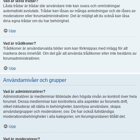
Vad är låsta trådar?
Låsta trådar är trådar där användare inte kan svara och omröstningar
automatiskt avslutats. Trådar kan låsas av många anledningar och de låses av
moderatorer eller forumadministratörer. Det är möjligt att du också kan låsa
dina egna trådar om du har behörighet.
Upp
Vad är trådikoner?
Trådikoner är användarvalda bilder som kan förknippas med inlägg för att
markera dess innehåll. Om det går att använda trådikoner eller inte bestäms av
forumadministratören.
Upp
Användarnivåer och grupper
Vad är administratörer?
Administratörer är medlemmar tilldelade den högsta nivån av kontroll över hela
forumet. Dessa medlemmar kan kontrollera alla aspekter av forumets drift,
vilket inkluderar att ställa in behörigheter, bannlysa användare, skapa
användargrupper och moderatorer, osv. De har också fullständiga
moderationsbehörigheter i alla kategorier, om forumgrundaren tillåtit det.
Upp
Vad är moderatorer?