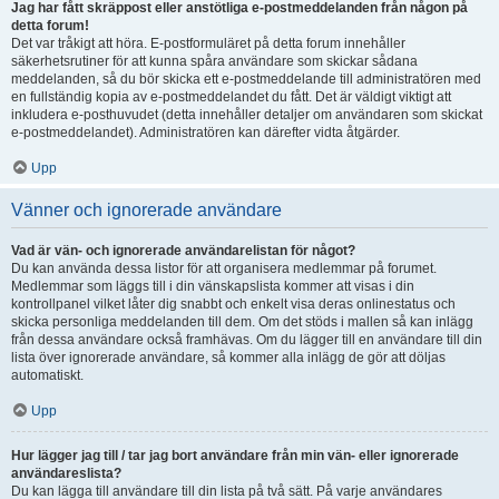
Jag har fått skräppost eller anstötliga e-postmeddelanden från någon på
detta forum!
Det var tråkigt att höra. E-postformuläret på detta forum innehåller
säkerhetsrutiner för att kunna spåra användare som skickar sådana
meddelanden, så du bör skicka ett e-postmeddelande till administratören med
en fullständig kopia av e-postmeddelandet du fått. Det är väldigt viktigt att
inkludera e-posthuvudet (detta innehåller detaljer om användaren som skickat
e-postmeddelandet). Administratören kan därefter vidta åtgärder.
Upp
Vänner och ignorerade användare
Vad är vän- och ignorerade användarelistan för något?
Du kan använda dessa listor för att organisera medlemmar på forumet.
Medlemmar som läggs till i din vänskapslista kommer att visas i din
kontrollpanel vilket låter dig snabbt och enkelt visa deras onlinestatus och
skicka personliga meddelanden till dem. Om det stöds i mallen så kan inlägg
från dessa användare också framhävas. Om du lägger till en användare till din
lista över ignorerade användare, så kommer alla inlägg de gör att döljas
automatiskt.
Upp
Hur lägger jag till / tar jag bort användare från min vän- eller ignorerade
användareslista?
Du kan lägga till användare till din lista på två sätt. På varje användares