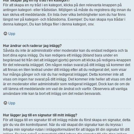
Hur skapar jag en ny tråd i en kategori?
För att skapa en ny tråd i en kategori, klicka på den relevanta knappen på
antingen kategori- eller trådsidan. Möjligen så måste du registrera dig innan du
kan skriva ett meddelande. En lista över vilka behörigheter som du har finns
längst ner på kategori- och trådsidorna. Exempel: Du kan skapa nya trådar i
denna kategori, Du kan bifoga filer i denna kategori, osv.
Upp
Hur ändrar och raderar jag inlägg?
Såvida du inte är administratör eller moderator kan du endast redigera och ta
bort dina egna inlägg. Du kan redigera ett inlägg (ibland bara under en
begränsad tid från det att inlägget gjorts) genom att klicka på redigera-knappen
för det relevanta inlägget. Om någon redan svarat på ditt inlägg så kommer det
att finnas en liten textrad under ditt inlägg efter att du redigerat det, som visar
hur många gånger och när du har redigerat inlägget. Detta kommer inte att
visas om ingen har svarat på ditt inlägg. Det kommer inte heller att visas om det
är en moderator eller administratör som redigerat inlägget. Dock kan de om de
vill lämna ett meddelande om vad de ändrat och varför. Observera att vanliga
användare inte kan ta bort ett inlägg om det redan besvarats.
Upp
Hur lägger jag till en signatur till mitt inlägg?
För att lägga till en signatur till ett inlägg måste du först skapa en signatur, detta
gör du via din kontrollpanel. När du väl skapat din signatur kan du kryssa i
Infoga min signatur-rutan i inläggsformuläret för att lägga till din signatur till ditt