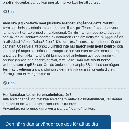
phpBB Idécenter, där du kommer att hitta verktyg för att göra så.
Upp
Vem ska jag kontakta med juridiska ärenden angående detta forum?
Vem som helst av administratörerna som listas på “Teamet”-sidan bör vara
lämpliga att kontakta med dina klagomål. Om du inte får något svar på detta
sätt så kan du kontakta ägaren av domänen eller, om detta forum ligger på en
gratistjänst (såsom Yahoo!, free.fr, f2s.com, osv.), abuse-avdelningen för den
tjänsten. Observera att phpBB Limited
inte har någon som helst kontroll
och
kan inte på något sätt hållas ansvariga för hur, var eller av vem detta forum
används. Kontakta inte phpBB Limited med anledning av något juridiskt
ärende (“cease and desist”, ansvar, förtal, osv.) som
inte direkt berör
webbplatsen phpBB.com. Om du ändå kontaktar phpBB Limited om
någon
form av tredjepartsanvändning av denna mjukvara
så förvänta dig ett
fåordigt svar eller inget svar alls.
Upp
Hur kontaktar jag en forumadministratör?
Alla användar på forumet kan använda "Kontakta oss"-formuläret, ifall denna
funktion är aktiverad utav forumadministratören.
Användare på forumet kan även använda "Teamet"-länken.
Upp
Den här sidan använder cookies för att ge dig