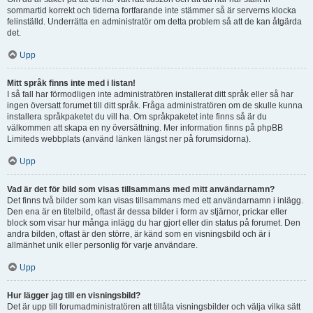
sommartid korrekt och tiderna fortfarande inte stämmer så är serverns klocka
felinställd. Underrätta en administratör om detta problem så att de kan åtgärda
det.
Upp
Mitt språk finns inte med i listan!
I så fall har förmodligen inte administratören installerat ditt språk eller så har
ingen översatt forumet till ditt språk. Fråga administratören om de skulle kunna
installera språkpaketet du vill ha. Om språkpaketet inte finns så är du
välkommen att skapa en ny översättning. Mer information finns på phpBB
Limiteds webbplats (använd länken längst ner på forumsidorna).
Upp
Vad är det för bild som visas tillsammans med mitt användarnamn?
Det finns två bilder som kan visas tillsammans med ett användarnamn i inlägg.
Den ena är en titelbild, oftast är dessa bilder i form av stjärnor, prickar eller
block som visar hur många inlägg du har gjort eller din status på forumet. Den
andra bilden, oftast är den större, är känd som en visningsbild och är i
allmänhet unik eller personlig för varje användare.
Upp
Hur lägger jag till en visningsbild?
Det är upp till forumadministratören att tillåta visningsbilder och välja vilka sätt