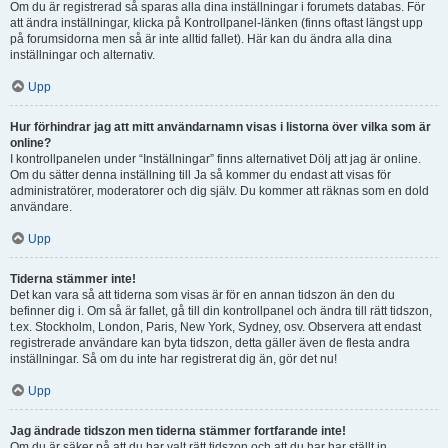
Om du är registrerad så sparas alla dina inställningar i forumets databas. För
att ändra inställningar, klicka på Kontrollpanel-länken (finns oftast längst upp
på forumsidorna men så är inte alltid fallet). Här kan du ändra alla dina
inställningar och alternativ.
Upp
Hur förhindrar jag att mitt användarnamn visas i listorna över vilka som är
online?
I kontrollpanelen under “Inställningar” finns alternativet Dölj att jag är online.
Om du sätter denna inställning till Ja så kommer du endast att visas för
administratörer, moderatorer och dig själv. Du kommer att räknas som en dold
användare.
Upp
Tiderna stämmer inte!
Det kan vara så att tiderna som visas är för en annan tidszon än den du
befinner dig i. Om så är fallet, gå till din kontrollpanel och ändra till rätt tidszon,
t.ex. Stockholm, London, Paris, New York, Sydney, osv. Observera att endast
registrerade användare kan byta tidszon, detta gäller även de flesta andra
inställningar. Så om du inte har registrerat dig än, gör det nu!
Upp
Jag ändrade tidszon men tiderna stämmer fortfarande inte!
Om du är säker på att du har valt rätt tidszon och att du har har ställt in