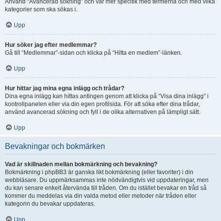
Använd “Avancerad sökning” och var mer specifik med termerna och med vilka
kategorier som ska sökas i.
Upp
Hur söker jag efter medlemmar?
Gå till “Medlemmar”-sidan och klicka på “Hitta en medlem”-länken.
Upp
Hur hittar jag mina egna inlägg och trådar?
Dina egna inlägg kan hittas antingen genom att klicka på “Visa dina inlägg” i
kontrollpanelen eller via din egen profilsida. För att söka efter dina trådar,
använd avancerad sökning och fyll i de olika alternativen på lämpligt sätt.
Upp
Bevakningar och bokmärken
Vad är skillnaden mellan bokmärkning och bevakning?
Bokmärkning i phpBB3 är ganska likt bokmärkning (eller favoriter) i din
webbläsare. Du uppmärksammas inte nödvändigtvis vid uppdateringar, men
du kan senare enkelt återvända till tråden. Om du istället bevakar en tråd så
kommer du meddelas via din valda metod eller metoder när tråden eller
kategorin du bevakar uppdateras.
Upp