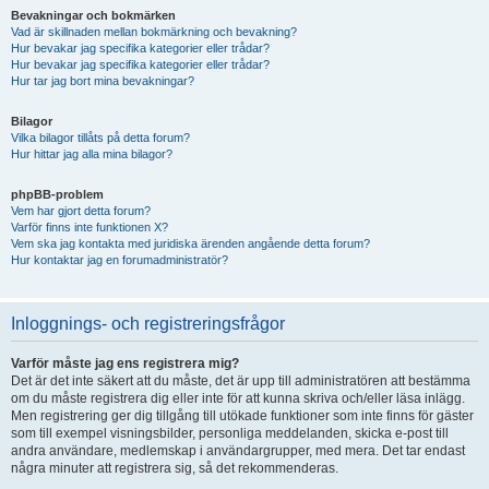
Bevakningar och bokmärken
Vad är skillnaden mellan bokmärkning och bevakning?
Hur bevakar jag specifika kategorier eller trådar?
Hur bevakar jag specifika kategorier eller trådar?
Hur tar jag bort mina bevakningar?
Bilagor
Vilka bilagor tillåts på detta forum?
Hur hittar jag alla mina bilagor?
phpBB-problem
Vem har gjort detta forum?
Varför finns inte funktionen X?
Vem ska jag kontakta med juridiska ärenden angående detta forum?
Hur kontaktar jag en forumadministratör?
Inloggnings- och registreringsfrågor
Varför måste jag ens registrera mig?
Det är det inte säkert att du måste, det är upp till administratören att bestämma
om du måste registrera dig eller inte för att kunna skriva och/eller läsa inlägg.
Men registrering ger dig tillgång till utökade funktioner som inte finns för gäster
som till exempel visningsbilder, personliga meddelanden, skicka e-post till
andra användare, medlemskap i användargrupper, med mera. Det tar endast
några minuter att registrera sig, så det rekommenderas.