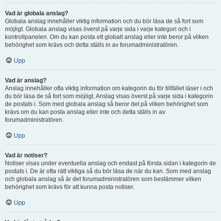
Vad är globala anslag?
Globala anslag innehåller viktig information och du bör läsa de så fort som
möjligt. Globala anslag visas överst på varje sida i varje kategori och i
kontrollpanelen. Om du kan posta ett globalt anslag eller inte beror på vilken
behörighet som krävs och detta ställs in av forumadministratören.
Upp
Vad är anslag?
Anslag innehåller ofta viktig information om kategorin du för tillfället läser i och
du bör läsa de så fort som möjligt. Anslag visas överst på varje sida i kategorin
de postats i. Som med globala anslag så beror det på vilken behörighet som
krävs om du kan posta anslag eller inte och detta ställs in av
forumadministratören.
Upp
Vad är notiser?
Notiser visas under eventuella anslag och endast på första sidan i kategorin de
postats i. De är ofta rätt viktiga så du bör läsa de när du kan. Som med anslag
och globala anslag så är det forumadministratören som bestämmer vilken
behörighet som krävs för att kunna posta notiser.
Upp