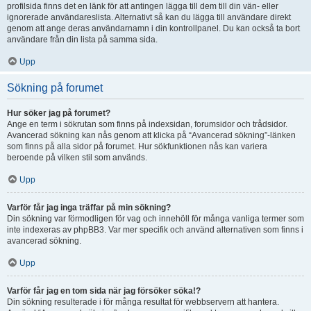
profilsida finns det en länk för att antingen lägga till dem till din vän- eller
ignorerade användareslista. Alternativt så kan du lägga till användare direkt
genom att ange deras användarnamn i din kontrollpanel. Du kan också ta bort
användare från din lista på samma sida.
Upp
Sökning på forumet
Hur söker jag på forumet?
Ange en term i sökrutan som finns på indexsidan, forumsidor och trådsidor.
Avancerad sökning kan nås genom att klicka på “Avancerad sökning”-länken
som finns på alla sidor på forumet. Hur sökfunktionen nås kan variera
beroende på vilken stil som används.
Upp
Varför får jag inga träffar på min sökning?
Din sökning var förmodligen för vag och innehöll för många vanliga termer som
inte indexeras av phpBB3. Var mer specifik och använd alternativen som finns i
avancerad sökning.
Upp
Varför får jag en tom sida när jag försöker söka!?
Din sökning resulterade i för många resultat för webbservern att hantera.