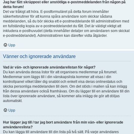
Jag har fått skräppost eller anstötliga e-postmeddelanden från någon på
detta forum!
Det var tråkigt att höra. E-postformuläret på detta forum innehåller
säkerhetsrutiner för att kunna spåra användare som skickar sådana
meddelanden, så du bör skicka ett e-postmeddelande till administratören med
en fullständig kopia av e-postmeddelandet du fått. Det är väldigt viktigt att
inkludera e-posthuvudet (detta innehåller detaljer om användaren som skickat
e-postmeddelandet). Administratören kan därefter vidta åtgärder.
Upp
Vänner och ignorerade användare
Vad är vän- och ignorerade användarelistan för något?
Du kan använda dessa listor för att organisera medlemmar på forumet.
Medlemmar som läggs till i din vänskapslista kommer att visas i din
kontrollpanel vilket låter dig snabbt och enkelt visa deras onlinestatus och
skicka personliga meddelanden till dem. Om det stöds i mallen så kan inlägg
från dessa användare också framhävas. Om du lägger till en användare till din
lista över ignorerade användare, så kommer alla inlägg de gör att döljas
automatiskt.
Upp
Hur lägger jag till / tar jag bort användare från min vän- eller ignorerade
användareslista?
Du kan lägga till användare till din lista på två sätt. På varje användares