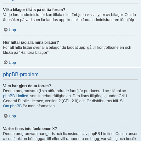
Vilka bilagor tillåts på detta forum?
Varje forumadministratör kan tillåta eller förbjuda vissa typer av bilagor. Om du
är osäker på vad som får laddas upp, kontakta forumadministratören för hjälp.
Upp
Hur hittar jag alla mina bilagor?
För att hitta listan över alla bilagor du laddat upp, gå till kontrollpanelen och
klicka på “Hantera bilagor”.
Upp
phpBB-problem
Vem har gjort detta forum?
Denna programvara (i sin oförändrade form) är producerad av, släppt av
phpBB Limited
, som innehar rättigheten. Den finns tillgänglig under GNU
General Public Licence, version 2 (GPL-2.0) och får distribueras fritt. Se
Om phpBB
för mer information.
Upp
Varför finns inte funktionen X?
Denna programvara har gjorts och licensierats av phpBB Limited. Om du anser
att en funktion bör läggas till eller vill rapportera en bugg, var vänlig och besök