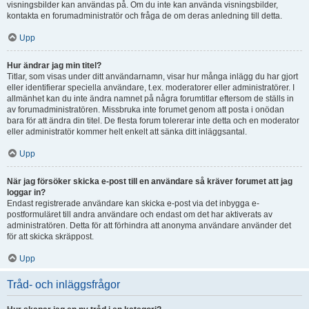
visningsbilder kan användas på. Om du inte kan använda visningsbilder,
kontakta en forumadministratör och fråga de om deras anledning till detta.
Upp
Hur ändrar jag min titel?
Titlar, som visas under ditt användarnamn, visar hur många inlägg du har gjort
eller identifierar speciella användare, t.ex. moderatorer eller administratörer. I
allmänhet kan du inte ändra namnet på några forumtitlar eftersom de ställs in
av forumadministratören. Missbruka inte forumet genom att posta i onödan
bara för att ändra din titel. De flesta forum tolererar inte detta och en moderator
eller administratör kommer helt enkelt att sänka ditt inläggsantal.
Upp
När jag försöker skicka e-post till en användare så kräver forumet att jag
loggar in?
Endast registrerade användare kan skicka e-post via det inbygga e-
postformuläret till andra användare och endast om det har aktiverats av
administratören. Detta för att förhindra att anonyma användare använder det
för att skicka skräppost.
Upp
Tråd- och inläggsfrågor