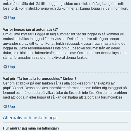
enkelt återställa det. Gå till inloggningssidan och klicka på Jag har glömt mitt
lösenord. Följ instruktionerna och du kommer att kunna logga in igen inom kort.
Upp
Varför loggas jag ut automatiskt?
Om du inte kryssar i Logga in mig automatiskt när du loggar in så kommer du
endast att hållas inloggad för en viss tid. Detta förhindrar att någon annan
använder sig av ditt konto. För att förbli inloggad, kryssa i rutan nästa gång du
loggar in. Detta rekommenderas inte om du besöker forumet från en delad
dator, t.ex. bibliotek, internetcafé, datorsal, osv. Om du inte ser denna kryssruta
så har forumadministratören inaktiverat denna funktion.
Upp
Vad gör “Ta bort alla forumcookies”-länken?
Genom att klicka på den länken så tas alla cookies som har skapats av
phpBB3 bort. Dessa cookies innehåller information som håller dig inloggad på
forumet och håller reda på vilka trådar du läst och inte läst. Om du har problem
med att logga in eller logga ut så kan det hjälpa att ta bort alla forumcookies.
Upp
Alternativ och inställningar
Hur ändrar jag mina inställningar?