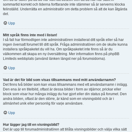
sommartid korrekt och tiderna fortfarande inte stämmer så är serverns klocka
felinställd. Underrätta en administratör om detta problem så att de kan åtgärda
det.
Upp
Mitt språk finns inte med i listan!
I så fall har förmodligen inte administratören installerat ditt språk eller så har
ingen översatt forumet till ditt språk. Fråga administratören om de skulle kunna
installera språkpaketet du vill ha. Om språkpaketet inte finns så är du
välkommen att skapa en ny översättning. Mer information finns på phpBB
Limiteds webbplats (använd länken längst ner på forumsidorna).
Upp
Vad är det för bild som visas tillsammans med mitt användarnamn?
Det finns två bilder som kan visas tillsammans med ett användarnamn i inlägg.
Den ena är en titelbild, oftast är dessa bilder i form av stjärnor, prickar eller
block som visar hur många inlägg du har gjort eller din status på forumet. Den
andra bilden, oftast är den större, är känd som en visningsbild och är i
allmänhet unik eller personlig för varje användare.
Upp
Hur lägger jag till en visningsbild?
Det är upp till forumadministratören att tillåta visningsbilder och välja vilka sätt