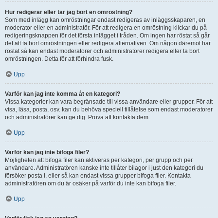
Hur redigerar eller tar jag bort en omröstning?
Som med inlägg kan omröstningar endast redigeras av inläggsskaparen, en
moderator eller en administratör. För att redigera en omröstning klickar du på
redigeringsknappen för det första inlägget i tråden. Om ingen har röstat så går
det att ta bort omröstningen eller redigera alternativen. Om någon däremot har
röstat så kan endast moderatorer och administratörer redigera eller ta bort
omröstningen. Detta för att förhindra fusk.
Upp
Varför kan jag inte komma åt en kategori?
Vissa kategorier kan vara begränsade till vissa användare eller grupper. För att
visa, läsa, posta, osv. kan du behöva speciell tillåtelse som endast moderatorer
och administratörer kan ge dig. Pröva att kontakta dem.
Upp
Varför kan jag inte bifoga filer?
Möjligheten att bifoga filer kan aktiveras per kategori, per grupp och per
användare. Administratören kanske inte tillåter bilagor i just den kategori du
försöker posta i, eller så kan endast vissa grupper bifoga filer. Kontakta
administratören om du är osäker på varför du inte kan bifoga filer.
Upp