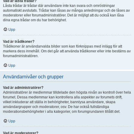
Vad är låsta trådar?
Låsta trådar är trådar där användare inte kan svara och omröstningar
automatiskt avslutats. Trådar kan låsas av många anledningar och de låses av
moderatorer eller forumadministratörer. Det är möjligt att du också kan låsa
dina egna trådar om du har behörighet.
Upp
Vad är trådikoner?
Trådikoner är användarvalda bilder som kan förknippas med inlägg för att
markera dess innehåll. Om det går att använda trådikoner eller inte bestäms av
forumadministratören.
Upp
Användarnivåer och grupper
Vad är administratörer?
Administratörer är medlemmar tilldelade den högsta nivån av kontroll över hela
forumet. Dessa medlemmar kan kontrollera alla aspekter av forumets drift,
vilket inkluderar att ställa in behörigheter, bannlysa användare, skapa
användargrupper och moderatorer, osv. De har också fullständiga
moderationsbehörigheter i alla kategorier, om forumgrundaren tillåtit det.
Upp
Vad är moderatorer?