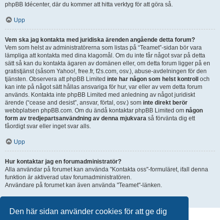
phpBB Idécenter, där du kommer att hitta verktyg för att göra så.
Upp
Vem ska jag kontakta med juridiska ärenden angående detta forum?
Vem som helst av administratörerna som listas på “Teamet”-sidan bör vara
lämpliga att kontakta med dina klagomål. Om du inte får något svar på detta
sätt så kan du kontakta ägaren av domänen eller, om detta forum ligger på en
gratistjänst (såsom Yahoo!, free.fr, f2s.com, osv.), abuse-avdelningen för den
tjänsten. Observera att phpBB Limited
inte har någon som helst kontroll
och
kan inte på något sätt hållas ansvariga för hur, var eller av vem detta forum
används. Kontakta inte phpBB Limited med anledning av något juridiskt
ärende (“cease and desist”, ansvar, förtal, osv.) som
inte direkt berör
webbplatsen phpBB.com. Om du ändå kontaktar phpBB Limited om
någon
form av tredjepartsanvändning av denna mjukvara
så förvänta dig ett
fåordigt svar eller inget svar alls.
Upp
Hur kontaktar jag en forumadministratör?
Alla användar på forumet kan använda "Kontakta oss"-formuläret, ifall denna
funktion är aktiverad utav forumadministratören.
Användare på forumet kan även använda "Teamet"-länken.
Upp
Den här sidan använder cookies för att ge dig