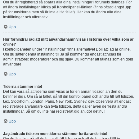
Om du är registrerad så sparas alla dina inställningar i forumets databas. För
att ändra inställningar, klicka på Kontrollpanel-länken (finns oftast längst upp
på forumsidorna men så är inte alltid fallet). Här kan du ändra alla dina
inställningar och alternativ.
Upp
Hur förhindrar jag att mitt användarnamn visas i listorna över vilka som är
online?
I kontrollpanelen under “Inställningar” finns alternativet Dölj att jag är online.
Om du sätter denna inställning till Ja så kommer du endast att visas för
administratörer, moderatorer och dig själv. Du kommer att räknas som en dold
användare.
Upp
Tiderna stämmer inte!
Det kan vara så att tiderna som visas är för en annan tidszon än den du
befinner dig i. Om så är fallet, gå till din kontrollpanel och ändra till rätt tidszon,
t.ex. Stockholm, London, Paris, New York, Sydney, osv. Observera att endast
registrerade användare kan byta tidszon, detta gäller även de flesta andra
inställningar. Så om du inte har registrerat dig än, gör det nu!
Upp
Jag ändrade tidszon men tiderna stämmer fortfarande inte!
Om du är säker på att du har valt rätt tidszon och att du har har ställt in