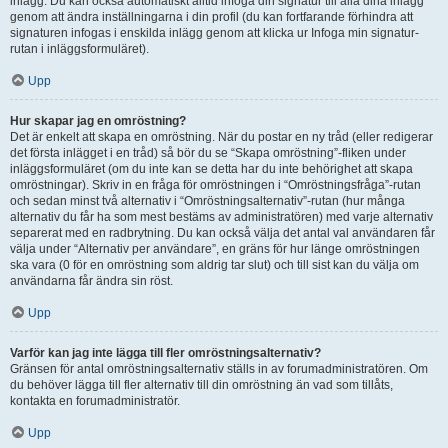
inlägg. Du kan också automatiskt alltid infoga din signatur till alla dina inlägg
genom att ändra inställningarna i din profil (du kan fortfarande förhindra att
signaturen infogas i enskilda inlägg genom att klicka ur Infoga min signatur-
rutan i inläggsformuläret).
Upp
Hur skapar jag en omröstning?
Det är enkelt att skapa en omröstning. När du postar en ny tråd (eller redigerar
det första inlägget i en tråd) så bör du se “Skapa omröstning”-fliken under
inläggsformuläret (om du inte kan se detta har du inte behörighet att skapa
omröstningar). Skriv in en fråga för omröstningen i “Omröstningsfråga”-rutan
och sedan minst två alternativ i “Omröstningsalternativ”-rutan (hur många
alternativ du får ha som mest bestäms av administratören) med varje alternativ
separerat med en radbrytning. Du kan också välja det antal val användaren får
välja under “Alternativ per användare”, en gräns för hur länge omröstningen
ska vara (0 för en omröstning som aldrig tar slut) och till sist kan du välja om
användarna får ändra sin röst.
Upp
Varför kan jag inte lägga till fler omröstningsalternativ?
Gränsen för antal omröstningsalternativ ställs in av forumadministratören. Om
du behöver lägga till fler alternativ till din omröstning än vad som tillåts,
kontakta en forumadministratör.
Upp