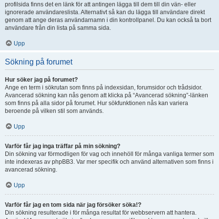
profilsida finns det en länk för att antingen lägga till dem till din vän- eller
ignorerade användareslista. Alternativt så kan du lägga till användare direkt
genom att ange deras användarnamn i din kontrollpanel. Du kan också ta bort
användare från din lista på samma sida.
Upp
Sökning på forumet
Hur söker jag på forumet?
Ange en term i sökrutan som finns på indexsidan, forumsidor och trådsidor.
Avancerad sökning kan nås genom att klicka på “Avancerad sökning”-länken
som finns på alla sidor på forumet. Hur sökfunktionen nås kan variera
beroende på vilken stil som används.
Upp
Varför får jag inga träffar på min sökning?
Din sökning var förmodligen för vag och innehöll för många vanliga termer som
inte indexeras av phpBB3. Var mer specifik och använd alternativen som finns i
avancerad sökning.
Upp
Varför får jag en tom sida när jag försöker söka!?
Din sökning resulterade i för många resultat för webbservern att hantera.