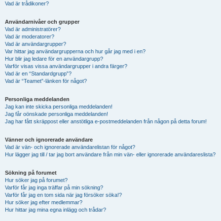
Vad är trådikoner?
Användarnivåer och grupper
Vad är administratörer?
Vad är moderatorer?
Vad är användargrupper?
Var hittar jag användargrupperna och hur går jag med i en?
Hur blir jag ledare för en användargrupp?
Varför visas vissa användargrupper i andra färger?
Vad är en “Standardgrupp”?
Vad är “Teamet”-länken för något?
Personliga meddelanden
Jag kan inte skicka personliga meddelanden!
Jag får oönskade personliga meddelanden!
Jag har fått skräppost eller anstötliga e-postmeddelanden från någon på detta forum!
Vänner och ignorerade användare
Vad är vän- och ignorerade användarelistan för något?
Hur lägger jag till / tar jag bort användare från min vän- eller ignorerade användareslista?
Sökning på forumet
Hur söker jag på forumet?
Varför får jag inga träffar på min sökning?
Varför får jag en tom sida när jag försöker söka!?
Hur söker jag efter medlemmar?
Hur hittar jag mina egna inlägg och trådar?