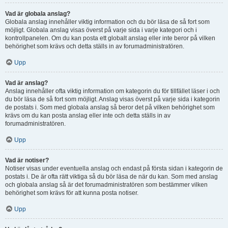
Vad är globala anslag?
Globala anslag innehåller viktig information och du bör läsa de så fort som
möjligt. Globala anslag visas överst på varje sida i varje kategori och i
kontrollpanelen. Om du kan posta ett globalt anslag eller inte beror på vilken
behörighet som krävs och detta ställs in av forumadministratören.
Upp
Vad är anslag?
Anslag innehåller ofta viktig information om kategorin du för tillfället läser i och
du bör läsa de så fort som möjligt. Anslag visas överst på varje sida i kategorin
de postats i. Som med globala anslag så beror det på vilken behörighet som
krävs om du kan posta anslag eller inte och detta ställs in av
forumadministratören.
Upp
Vad är notiser?
Notiser visas under eventuella anslag och endast på första sidan i kategorin de
postats i. De är ofta rätt viktiga så du bör läsa de när du kan. Som med anslag
och globala anslag så är det forumadministratören som bestämmer vilken
behörighet som krävs för att kunna posta notiser.
Upp