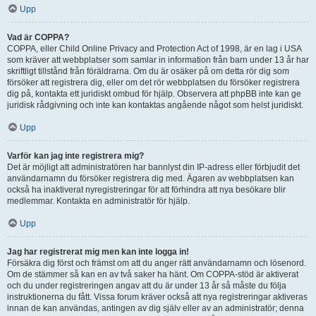
Upp
Vad är COPPA?
COPPA, eller Child Online Privacy and Protection Act of 1998, är en lag i USA
som kräver att webbplatser som samlar in information från barn under 13 år har
skriftligt tillstånd från föräldrarna. Om du är osäker på om detta rör dig som
försöker att registrera dig, eller om det rör webbplatsen du försöker registrera
dig på, kontakta ett juridiskt ombud för hjälp. Observera att phpBB inte kan ge
juridisk rådgivning och inte kan kontaktas angående något som helst juridiskt.
Upp
Varför kan jag inte registrera mig?
Det är möjligt att administratören har bannlyst din IP-adress eller förbjudit det
användarnamn du försöker registrera dig med. Ägaren av webbplatsen kan
också ha inaktiverat nyregistreringar för att förhindra att nya besökare blir
medlemmar. Kontakta en administratör för hjälp.
Upp
Jag har registrerat mig men kan inte logga in!
Försäkra dig först och främst om att du anger rätt användarnamn och lösenord.
Om de stämmer så kan en av två saker ha hänt. Om COPPA-stöd är aktiverat
och du under registreringen angav att du är under 13 år så måste du följa
instruktionerna du fått. Vissa forum kräver också att nya registreringar aktiveras
innan de kan användas, antingen av dig själv eller av an administratör; denna