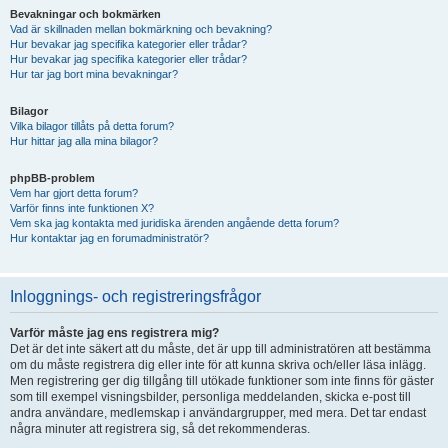
Bevakningar och bokmärken
Vad är skillnaden mellan bokmärkning och bevakning?
Hur bevakar jag specifika kategorier eller trådar?
Hur bevakar jag specifika kategorier eller trådar?
Hur tar jag bort mina bevakningar?
Bilagor
Vilka bilagor tillåts på detta forum?
Hur hittar jag alla mina bilagor?
phpBB-problem
Vem har gjort detta forum?
Varför finns inte funktionen X?
Vem ska jag kontakta med juridiska ärenden angående detta forum?
Hur kontaktar jag en forumadministratör?
Inloggnings- och registreringsfrågor
Varför måste jag ens registrera mig?
Det är det inte säkert att du måste, det är upp till administratören att bestämma
om du måste registrera dig eller inte för att kunna skriva och/eller läsa inlägg.
Men registrering ger dig tillgång till utökade funktioner som inte finns för gäster
som till exempel visningsbilder, personliga meddelanden, skicka e-post till
andra användare, medlemskap i användargrupper, med mera. Det tar endast
några minuter att registrera sig, så det rekommenderas.