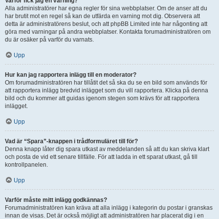
Varför fick jag en varning?
Alla administratörer har egna regler för sina webbplatser. Om de anser att du
har brutit mot en regel så kan de utfärda en varning mot dig. Observera att
detta är administratörens beslut, och att phpBB Limited inte har någonting att
göra med varningar på andra webbplatser. Kontakta forumadministratören om
du är osäker på varför du varnats.
Upp
Hur kan jag rapportera inlägg till en moderator?
Om forumadministratören har tillåtit det så ska du se en bild som används för
att rapportera inlägg bredvid inlägget som du vill rapportera. Klicka på denna
bild och du kommer att guidas igenom stegen som krävs för att rapportera
inlägget.
Upp
Vad är “Spara”-knappen i trådformuläret till för?
Denna knapp låter dig spara utkast av meddelanden så att du kan skriva klart
och posta de vid ett senare tillfälle. För att ladda in ett sparat utkast, gå till
kontrollpanelen.
Upp
Varför måste mitt inlägg godkännas?
Forumadministratören kan kräva att alla inlägg i kategorin du postar i granskas
innan de visas. Det är också möjligt att administratören har placerat dig i en