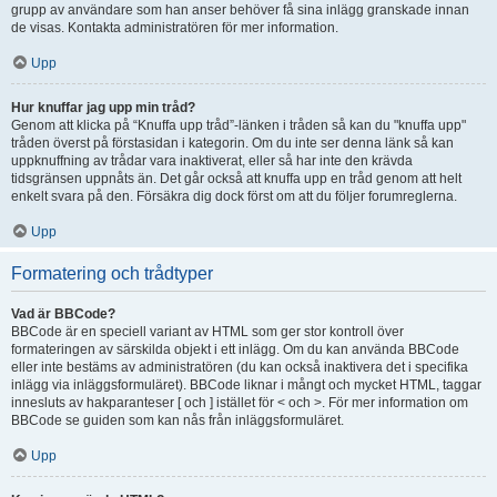
grupp av användare som han anser behöver få sina inlägg granskade innan
de visas. Kontakta administratören för mer information.
Upp
Hur knuffar jag upp min tråd?
Genom att klicka på “Knuffa upp tråd”-länken i tråden så kan du "knuffa upp"
tråden överst på förstasidan i kategorin. Om du inte ser denna länk så kan
uppknuffning av trådar vara inaktiverat, eller så har inte den krävda
tidsgränsen uppnåts än. Det går också att knuffa upp en tråd genom att helt
enkelt svara på den. Försäkra dig dock först om att du följer forumreglerna.
Upp
Formatering och trådtyper
Vad är BBCode?
BBCode är en speciell variant av HTML som ger stor kontroll över
formateringen av särskilda objekt i ett inlägg. Om du kan använda BBCode
eller inte bestäms av administratören (du kan också inaktivera det i specifika
inlägg via inläggsformuläret). BBCode liknar i mångt och mycket HTML, taggar
innesluts av hakparanteser [ och ] istället för < och >. För mer information om
BBCode se guiden som kan nås från inläggsformuläret.
Upp