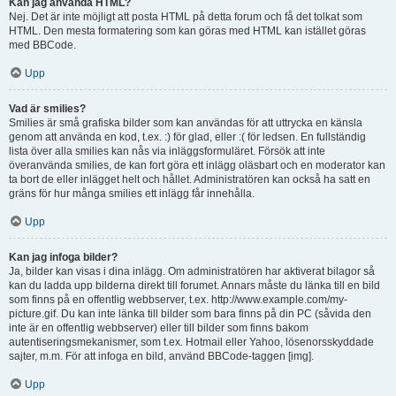
Kan jag använda HTML?
Nej. Det är inte möjligt att posta HTML på detta forum och få det tolkat som
HTML. Den mesta formatering som kan göras med HTML kan istället göras
med BBCode.
Upp
Vad är smilies?
Smilies är små grafiska bilder som kan användas för att uttrycka en känsla
genom att använda en kod, t.ex. :) för glad, eller :( för ledsen. En fullständig
lista över alla smilies kan nås via inläggsformuläret. Försök att inte
överanvända smilies, de kan fort göra ett inlägg oläsbart och en moderator kan
ta bort de eller inlägget helt och hållet. Administratören kan också ha satt en
gräns för hur många smilies ett inlägg får innehålla.
Upp
Kan jag infoga bilder?
Ja, bilder kan visas i dina inlägg. Om administratören har aktiverat bilagor så
kan du ladda upp bilderna direkt till forumet. Annars måste du länka till en bild
som finns på en offentlig webbserver, t.ex. http://www.example.com/my-
picture.gif. Du kan inte länka till bilder som bara finns på din PC (såvida den
inte är en offentlig webbserver) eller till bilder som finns bakom
autentiseringsmekanismer, som t.ex. Hotmail eller Yahoo, lösenorsskyddade
sajter, m.m. För att infoga en bild, använd BBCode-taggen [img].
Upp