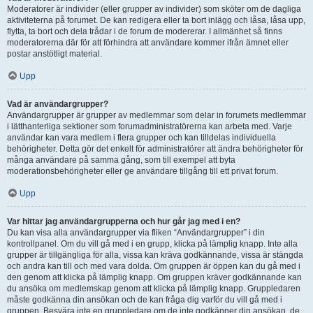
Moderatorer är individer (eller grupper av individer) som sköter om de dagliga
aktiviteterna på forumet. De kan redigera eller ta bort inlägg och låsa, låsa upp,
flytta, ta bort och dela trådar i de forum de modererar. I allmänhet så finns
moderatorerna där för att förhindra att användare kommer ifrån ämnet eller
postar anstötligt material.
Upp
Vad är användargrupper?
Användargrupper är grupper av medlemmar som delar in forumets medlemmar
i lätthanterliga sektioner som forumadministratörerna kan arbeta med. Varje
användar kan vara medlem i flera grupper och kan tilldelas individuella
behörigheter. Detta gör det enkelt för administratörer att ändra behörigheter för
många användare på samma gång, som till exempel att byta
moderationsbehörigheter eller ge användare tillgång till ett privat forum.
Upp
Var hittar jag användargrupperna och hur går jag med i en?
Du kan visa alla användargrupper via fliken “Användargrupper” i din
kontrollpanel. Om du vill gå med i en grupp, klicka på lämplig knapp. Inte alla
grupper är tillgängliga för alla, vissa kan kräva godkännande, vissa är stängda
och andra kan till och med vara dolda. Om gruppen är öppen kan du gå med i
den genom att klicka på lämplig knapp. Om gruppen kräver godkännande kan
du ansöka om medlemskap genom att klicka på lämplig knapp. Gruppledaren
måste godkänna din ansökan och de kan fråga dig varför du vill gå med i
gruppen. Besvära inte en gruppledare om de inte godkänner din ansökan, de