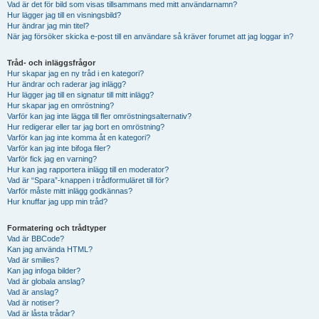
Vad är det för bild som visas tillsammans med mitt användarnamn?
Hur lägger jag till en visningsbild?
Hur ändrar jag min titel?
När jag försöker skicka e-post till en användare så kräver forumet att jag loggar in?
Tråd- och inläggsfrågor
Hur skapar jag en ny tråd i en kategori?
Hur ändrar och raderar jag inlägg?
Hur lägger jag till en signatur till mitt inlägg?
Hur skapar jag en omröstning?
Varför kan jag inte lägga till fler omröstningsalternativ?
Hur redigerar eller tar jag bort en omröstning?
Varför kan jag inte komma åt en kategori?
Varför kan jag inte bifoga filer?
Varför fick jag en varning?
Hur kan jag rapportera inlägg till en moderator?
Vad är “Spara”-knappen i trådformuläret till för?
Varför måste mitt inlägg godkännas?
Hur knuffar jag upp min tråd?
Formatering och trådtyper
Vad är BBCode?
Kan jag använda HTML?
Vad är smilies?
Kan jag infoga bilder?
Vad är globala anslag?
Vad är anslag?
Vad är notiser?
Vad är låsta trådar?