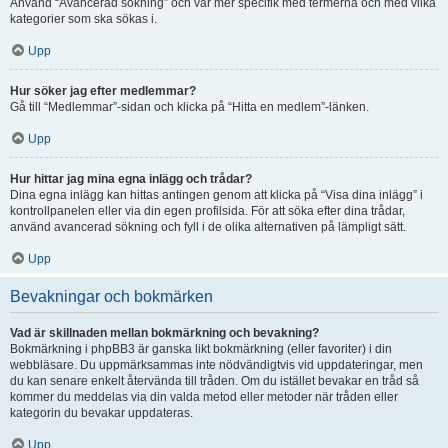
Använd “Avancerad sökning” och var mer specifik med termerna och med vilka
kategorier som ska sökas i.
Upp
Hur söker jag efter medlemmar?
Gå till “Medlemmar”-sidan och klicka på “Hitta en medlem”-länken.
Upp
Hur hittar jag mina egna inlägg och trådar?
Dina egna inlägg kan hittas antingen genom att klicka på “Visa dina inlägg” i
kontrollpanelen eller via din egen profilsida. För att söka efter dina trådar,
använd avancerad sökning och fyll i de olika alternativen på lämpligt sätt.
Upp
Bevakningar och bokmärken
Vad är skillnaden mellan bokmärkning och bevakning?
Bokmärkning i phpBB3 är ganska likt bokmärkning (eller favoriter) i din
webbläsare. Du uppmärksammas inte nödvändigtvis vid uppdateringar, men
du kan senare enkelt återvända till tråden. Om du istället bevakar en tråd så
kommer du meddelas via din valda metod eller metoder när tråden eller
kategorin du bevakar uppdateras.
Upp