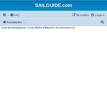
SAILGUIDE.com
>
FAQ
Bli medlem
Logga in
S
Forumindex
Lista forumkategorier
|
Lista Aktiva trådar
(alla forumkategorier)
ö
k