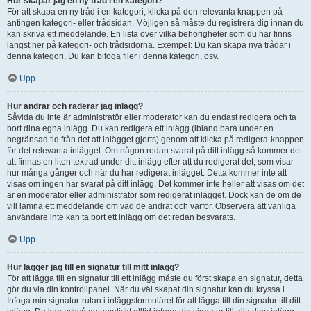
Hur skapar jag en ny tråd i en kategori?
För att skapa en ny tråd i en kategori, klicka på den relevanta knappen på
antingen kategori- eller trådsidan. Möjligen så måste du registrera dig innan du
kan skriva ett meddelande. En lista över vilka behörigheter som du har finns
längst ner på kategori- och trådsidorna. Exempel: Du kan skapa nya trådar i
denna kategori, Du kan bifoga filer i denna kategori, osv.
Upp
Hur ändrar och raderar jag inlägg?
Såvida du inte är administratör eller moderator kan du endast redigera och ta
bort dina egna inlägg. Du kan redigera ett inlägg (ibland bara under en
begränsad tid från det att inlägget gjorts) genom att klicka på redigera-knappen
för det relevanta inlägget. Om någon redan svarat på ditt inlägg så kommer det
att finnas en liten textrad under ditt inlägg efter att du redigerat det, som visar
hur många gånger och när du har redigerat inlägget. Detta kommer inte att
visas om ingen har svarat på ditt inlägg. Det kommer inte heller att visas om det
är en moderator eller administratör som redigerat inlägget. Dock kan de om de
vill lämna ett meddelande om vad de ändrat och varför. Observera att vanliga
användare inte kan ta bort ett inlägg om det redan besvarats.
Upp
Hur lägger jag till en signatur till mitt inlägg?
För att lägga till en signatur till ett inlägg måste du först skapa en signatur, detta
gör du via din kontrollpanel. När du väl skapat din signatur kan du kryssa i
Infoga min signatur-rutan i inläggsformuläret för att lägga till din signatur till ditt