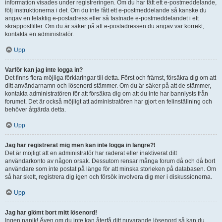
information visades under registreringen. Om du har fått ett e-postmeddelande,
följ instruktionerna i det. Om du inte fått ett e-postmeddelande så kanske du
angav en felaktig e-postadress eller så fastnade e-postmeddelandet i ett
skräppostfilter. Om du är säker på att e-postadressen du angav var korrekt,
kontakta en administratör.
Upp
Varför kan jag inte logga in?
Det finns flera möjliga förklaringar till detta. Först och främst, försäkra dig om att
ditt användarnamn och lösenord stämmer. Om du är säker på att de stämmer,
kontakta administratören för att försäkra dig om att du inte har bannlysts från
forumet. Det är också möjligt att administratören har gjort en felinställning och
behöver åtgärda detta.
Upp
Jag har registrerat mig men kan inte logga in längre?!
Det är möjligt att en administratör har raderat eller inaktiverat ditt
användarkonto av någon orsak. Dessutom rensar många forum då och då bort
användare som inte postat på länge för att minska storleken på databasen. Om
så har skett, registrera dig igen och försök involvera dig mer i diskussionerna.
Upp
Jag har glömt bort mitt lösenord!
Ingen panik! Även om du inte kan återfå ditt nuvarande lösenord så kan du