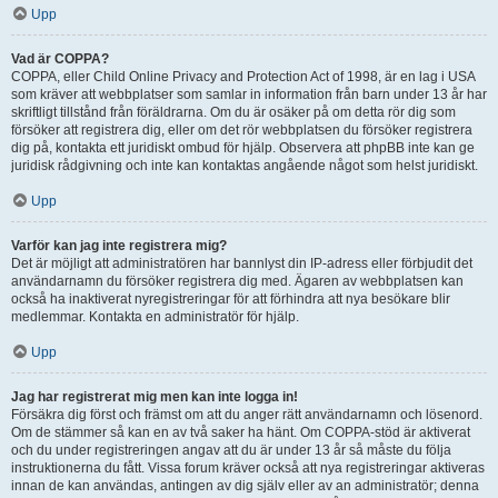
Upp
Vad är COPPA?
COPPA, eller Child Online Privacy and Protection Act of 1998, är en lag i USA
som kräver att webbplatser som samlar in information från barn under 13 år har
skriftligt tillstånd från föräldrarna. Om du är osäker på om detta rör dig som
försöker att registrera dig, eller om det rör webbplatsen du försöker registrera
dig på, kontakta ett juridiskt ombud för hjälp. Observera att phpBB inte kan ge
juridisk rådgivning och inte kan kontaktas angående något som helst juridiskt.
Upp
Varför kan jag inte registrera mig?
Det är möjligt att administratören har bannlyst din IP-adress eller förbjudit det
användarnamn du försöker registrera dig med. Ägaren av webbplatsen kan
också ha inaktiverat nyregistreringar för att förhindra att nya besökare blir
medlemmar. Kontakta en administratör för hjälp.
Upp
Jag har registrerat mig men kan inte logga in!
Försäkra dig först och främst om att du anger rätt användarnamn och lösenord.
Om de stämmer så kan en av två saker ha hänt. Om COPPA-stöd är aktiverat
och du under registreringen angav att du är under 13 år så måste du följa
instruktionerna du fått. Vissa forum kräver också att nya registreringar aktiveras
innan de kan användas, antingen av dig själv eller av an administratör; denna