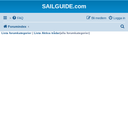
SAILGUIDE.com
>
FAQ
Bli medlem
Logga in
S
Forumindex
Lista forumkategorier
|
Lista Aktiva trådar
(alla forumkategorier)
ö
k