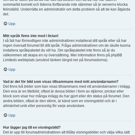
sommartid korrekt och tiderna fortfarande inte stämmer så är serverns klocka
felinställd. Underrätta en administratör om detta problem så att de kan åtgärda
det.
Upp
Mitt språk finns inte med i listan!
I så fall har förmodligen inte administratören installerat ditt språk eller så har
ingen översatt forumet till ditt språk. Fråga administratören om de skulle kunna
installera språkpaketet du vill ha. Om språkpaketet inte finns så är du
välkommen att skapa en ny översättning. Mer information finns på phpBB
Limiteds webbplats (använd länken längst ner på forumsidorna).
Upp
Vad är det för bild som visas tillsammans med mitt användarnamn?
Det finns två bilder som kan visas tillsammans med ett användarnamn i inlägg.
Den ena är en titelbild, oftast är dessa bilder i form av stjärnor, prickar eller
block som visar hur många inlägg du har gjort eller din status på forumet. Den
andra bilden, oftast är den större, är känd som en visningsbild och är i
allmänhet unik eller personlig för varje användare.
Upp
Hur lägger jag till en visningsbild?
Det är upp till forumadministratören att tillåta visningsbilder och välja vilka sätt