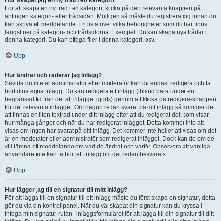
Hur skapar jag en ny tråd i en kategori?
För att skapa en ny tråd i en kategori, klicka på den relevanta knappen på
antingen kategori- eller trådsidan. Möjligen så måste du registrera dig innan du
kan skriva ett meddelande. En lista över vilka behörigheter som du har finns
längst ner på kategori- och trådsidorna. Exempel: Du kan skapa nya trådar i
denna kategori, Du kan bifoga filer i denna kategori, osv.
Upp
Hur ändrar och raderar jag inlägg?
Såvida du inte är administratör eller moderator kan du endast redigera och ta
bort dina egna inlägg. Du kan redigera ett inlägg (ibland bara under en
begränsad tid från det att inlägget gjorts) genom att klicka på redigera-knappen
för det relevanta inlägget. Om någon redan svarat på ditt inlägg så kommer det
att finnas en liten textrad under ditt inlägg efter att du redigerat det, som visar
hur många gånger och när du har redigerat inlägget. Detta kommer inte att
visas om ingen har svarat på ditt inlägg. Det kommer inte heller att visas om det
är en moderator eller administratör som redigerat inlägget. Dock kan de om de
vill lämna ett meddelande om vad de ändrat och varför. Observera att vanliga
användare inte kan ta bort ett inlägg om det redan besvarats.
Upp
Hur lägger jag till en signatur till mitt inlägg?
För att lägga till en signatur till ett inlägg måste du först skapa en signatur, detta
gör du via din kontrollpanel. När du väl skapat din signatur kan du kryssa i
Infoga min signatur-rutan i inläggsformuläret för att lägga till din signatur till ditt