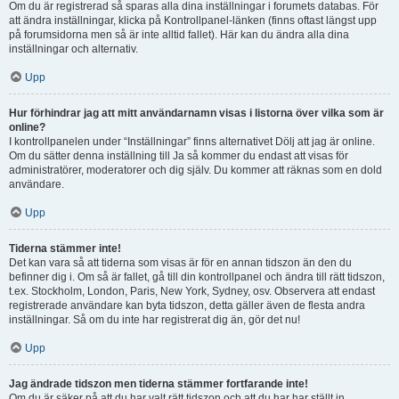
Om du är registrerad så sparas alla dina inställningar i forumets databas. För
att ändra inställningar, klicka på Kontrollpanel-länken (finns oftast längst upp
på forumsidorna men så är inte alltid fallet). Här kan du ändra alla dina
inställningar och alternativ.
Upp
Hur förhindrar jag att mitt användarnamn visas i listorna över vilka som är
online?
I kontrollpanelen under “Inställningar” finns alternativet Dölj att jag är online.
Om du sätter denna inställning till Ja så kommer du endast att visas för
administratörer, moderatorer och dig själv. Du kommer att räknas som en dold
användare.
Upp
Tiderna stämmer inte!
Det kan vara så att tiderna som visas är för en annan tidszon än den du
befinner dig i. Om så är fallet, gå till din kontrollpanel och ändra till rätt tidszon,
t.ex. Stockholm, London, Paris, New York, Sydney, osv. Observera att endast
registrerade användare kan byta tidszon, detta gäller även de flesta andra
inställningar. Så om du inte har registrerat dig än, gör det nu!
Upp
Jag ändrade tidszon men tiderna stämmer fortfarande inte!
Om du är säker på att du har valt rätt tidszon och att du har har ställt in