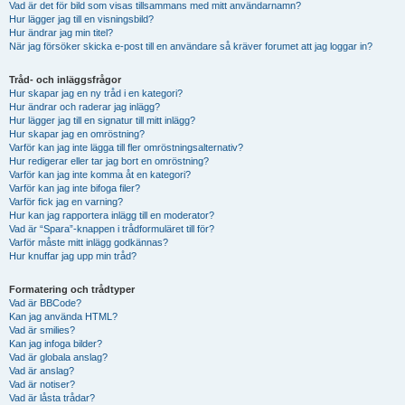
Vad är det för bild som visas tillsammans med mitt användarnamn?
Hur lägger jag till en visningsbild?
Hur ändrar jag min titel?
När jag försöker skicka e-post till en användare så kräver forumet att jag loggar in?
Tråd- och inläggsfrågor
Hur skapar jag en ny tråd i en kategori?
Hur ändrar och raderar jag inlägg?
Hur lägger jag till en signatur till mitt inlägg?
Hur skapar jag en omröstning?
Varför kan jag inte lägga till fler omröstningsalternativ?
Hur redigerar eller tar jag bort en omröstning?
Varför kan jag inte komma åt en kategori?
Varför kan jag inte bifoga filer?
Varför fick jag en varning?
Hur kan jag rapportera inlägg till en moderator?
Vad är “Spara”-knappen i trådformuläret till för?
Varför måste mitt inlägg godkännas?
Hur knuffar jag upp min tråd?
Formatering och trådtyper
Vad är BBCode?
Kan jag använda HTML?
Vad är smilies?
Kan jag infoga bilder?
Vad är globala anslag?
Vad är anslag?
Vad är notiser?
Vad är låsta trådar?