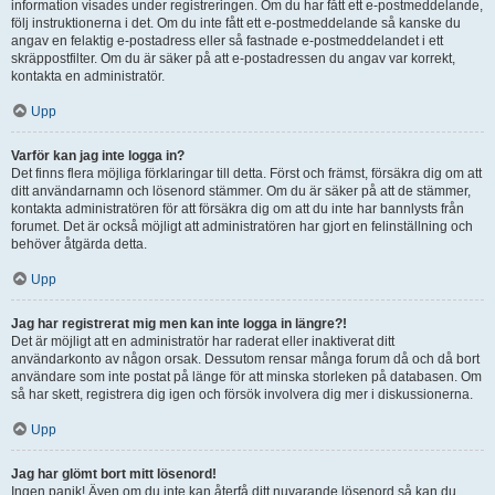
information visades under registreringen. Om du har fått ett e-postmeddelande,
följ instruktionerna i det. Om du inte fått ett e-postmeddelande så kanske du
angav en felaktig e-postadress eller så fastnade e-postmeddelandet i ett
skräppostfilter. Om du är säker på att e-postadressen du angav var korrekt,
kontakta en administratör.
Upp
Varför kan jag inte logga in?
Det finns flera möjliga förklaringar till detta. Först och främst, försäkra dig om att
ditt användarnamn och lösenord stämmer. Om du är säker på att de stämmer,
kontakta administratören för att försäkra dig om att du inte har bannlysts från
forumet. Det är också möjligt att administratören har gjort en felinställning och
behöver åtgärda detta.
Upp
Jag har registrerat mig men kan inte logga in längre?!
Det är möjligt att en administratör har raderat eller inaktiverat ditt
användarkonto av någon orsak. Dessutom rensar många forum då och då bort
användare som inte postat på länge för att minska storleken på databasen. Om
så har skett, registrera dig igen och försök involvera dig mer i diskussionerna.
Upp
Jag har glömt bort mitt lösenord!
Ingen panik! Även om du inte kan återfå ditt nuvarande lösenord så kan du