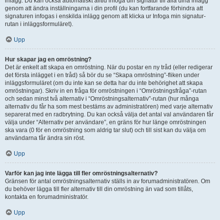
inlägg. Du kan också automatiskt alltid infoga din signatur till alla dina inlägg
genom att ändra inställningarna i din profil (du kan fortfarande förhindra att
signaturen infogas i enskilda inlägg genom att klicka ur Infoga min signatur-
rutan i inläggsformuläret).
Upp
Hur skapar jag en omröstning?
Det är enkelt att skapa en omröstning. När du postar en ny tråd (eller redigerar
det första inlägget i en tråd) så bör du se “Skapa omröstning”-fliken under
inläggsformuläret (om du inte kan se detta har du inte behörighet att skapa
omröstningar). Skriv in en fråga för omröstningen i “Omröstningsfråga”-rutan
och sedan minst två alternativ i “Omröstningsalternativ”-rutan (hur många
alternativ du får ha som mest bestäms av administratören) med varje alternativ
separerat med en radbrytning. Du kan också välja det antal val användaren får
välja under “Alternativ per användare”, en gräns för hur länge omröstningen
ska vara (0 för en omröstning som aldrig tar slut) och till sist kan du välja om
användarna får ändra sin röst.
Upp
Varför kan jag inte lägga till fler omröstningsalternativ?
Gränsen för antal omröstningsalternativ ställs in av forumadministratören. Om
du behöver lägga till fler alternativ till din omröstning än vad som tillåts,
kontakta en forumadministratör.
Upp