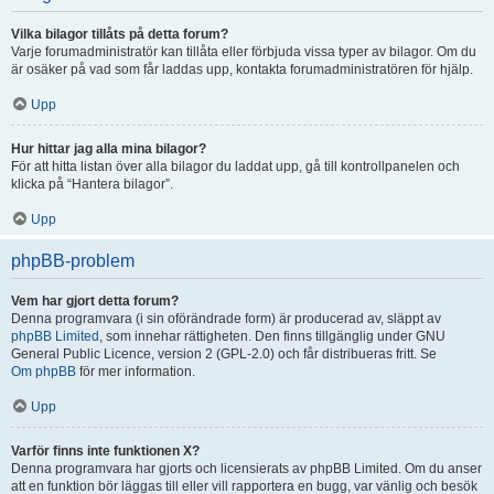
Vilka bilagor tillåts på detta forum?
Varje forumadministratör kan tillåta eller förbjuda vissa typer av bilagor. Om du
är osäker på vad som får laddas upp, kontakta forumadministratören för hjälp.
Upp
Hur hittar jag alla mina bilagor?
För att hitta listan över alla bilagor du laddat upp, gå till kontrollpanelen och
klicka på “Hantera bilagor”.
Upp
phpBB-problem
Vem har gjort detta forum?
Denna programvara (i sin oförändrade form) är producerad av, släppt av
phpBB Limited
, som innehar rättigheten. Den finns tillgänglig under GNU
General Public Licence, version 2 (GPL-2.0) och får distribueras fritt. Se
Om phpBB
för mer information.
Upp
Varför finns inte funktionen X?
Denna programvara har gjorts och licensierats av phpBB Limited. Om du anser
att en funktion bör läggas till eller vill rapportera en bugg, var vänlig och besök