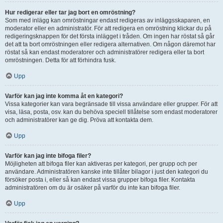
Hur redigerar eller tar jag bort en omröstning?
Som med inlägg kan omröstningar endast redigeras av inläggsskaparen, en
moderator eller en administratör. För att redigera en omröstning klickar du på
redigeringsknappen för det första inlägget i tråden. Om ingen har röstat så går
det att ta bort omröstningen eller redigera alternativen. Om någon däremot har
röstat så kan endast moderatorer och administratörer redigera eller ta bort
omröstningen. Detta för att förhindra fusk.
Upp
Varför kan jag inte komma åt en kategori?
Vissa kategorier kan vara begränsade till vissa användare eller grupper. För att
visa, läsa, posta, osv. kan du behöva speciell tillåtelse som endast moderatorer
och administratörer kan ge dig. Pröva att kontakta dem.
Upp
Varför kan jag inte bifoga filer?
Möjligheten att bifoga filer kan aktiveras per kategori, per grupp och per
användare. Administratören kanske inte tillåter bilagor i just den kategori du
försöker posta i, eller så kan endast vissa grupper bifoga filer. Kontakta
administratören om du är osäker på varför du inte kan bifoga filer.
Upp