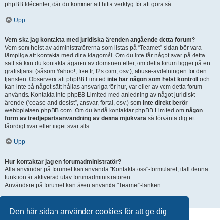
phpBB Idécenter, där du kommer att hitta verktyg för att göra så.
Upp
Vem ska jag kontakta med juridiska ärenden angående detta forum?
Vem som helst av administratörerna som listas på “Teamet”-sidan bör vara
lämpliga att kontakta med dina klagomål. Om du inte får något svar på detta
sätt så kan du kontakta ägaren av domänen eller, om detta forum ligger på en
gratistjänst (såsom Yahoo!, free.fr, f2s.com, osv.), abuse-avdelningen för den
tjänsten. Observera att phpBB Limited
inte har någon som helst kontroll
och
kan inte på något sätt hållas ansvariga för hur, var eller av vem detta forum
används. Kontakta inte phpBB Limited med anledning av något juridiskt
ärende (“cease and desist”, ansvar, förtal, osv.) som
inte direkt berör
webbplatsen phpBB.com. Om du ändå kontaktar phpBB Limited om
någon
form av tredjepartsanvändning av denna mjukvara
så förvänta dig ett
fåordigt svar eller inget svar alls.
Upp
Hur kontaktar jag en forumadministratör?
Alla användar på forumet kan använda "Kontakta oss"-formuläret, ifall denna
funktion är aktiverad utav forumadministratören.
Användare på forumet kan även använda "Teamet"-länken.
Upp
Den här sidan använder cookies för att ge dig