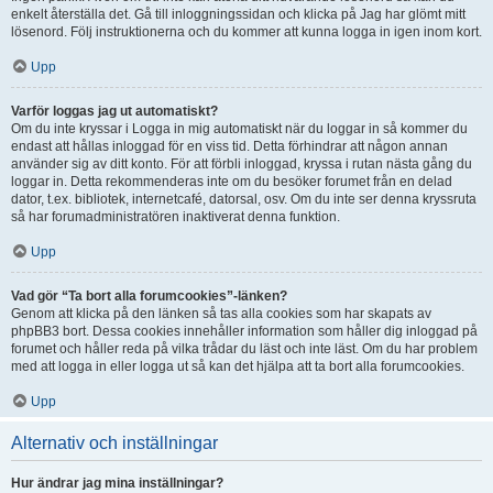
enkelt återställa det. Gå till inloggningssidan och klicka på Jag har glömt mitt
lösenord. Följ instruktionerna och du kommer att kunna logga in igen inom kort.
Upp
Varför loggas jag ut automatiskt?
Om du inte kryssar i Logga in mig automatiskt när du loggar in så kommer du
endast att hållas inloggad för en viss tid. Detta förhindrar att någon annan
använder sig av ditt konto. För att förbli inloggad, kryssa i rutan nästa gång du
loggar in. Detta rekommenderas inte om du besöker forumet från en delad
dator, t.ex. bibliotek, internetcafé, datorsal, osv. Om du inte ser denna kryssruta
så har forumadministratören inaktiverat denna funktion.
Upp
Vad gör “Ta bort alla forumcookies”-länken?
Genom att klicka på den länken så tas alla cookies som har skapats av
phpBB3 bort. Dessa cookies innehåller information som håller dig inloggad på
forumet och håller reda på vilka trådar du läst och inte läst. Om du har problem
med att logga in eller logga ut så kan det hjälpa att ta bort alla forumcookies.
Upp
Alternativ och inställningar
Hur ändrar jag mina inställningar?