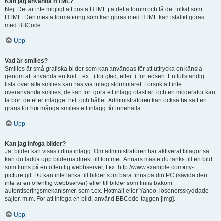
Kan jag använda HTML?
Nej. Det är inte möjligt att posta HTML på detta forum och få det tolkat som
HTML. Den mesta formatering som kan göras med HTML kan istället göras
med BBCode.
Upp
Vad är smilies?
Smilies är små grafiska bilder som kan användas för att uttrycka en känsla
genom att använda en kod, t.ex. :) för glad, eller :( för ledsen. En fullständig
lista över alla smilies kan nås via inläggsformuläret. Försök att inte
överanvända smilies, de kan fort göra ett inlägg oläsbart och en moderator kan
ta bort de eller inlägget helt och hållet. Administratören kan också ha satt en
gräns för hur många smilies ett inlägg får innehålla.
Upp
Kan jag infoga bilder?
Ja, bilder kan visas i dina inlägg. Om administratören har aktiverat bilagor så
kan du ladda upp bilderna direkt till forumet. Annars måste du länka till en bild
som finns på en offentlig webbserver, t.ex. http://www.example.com/my-
picture.gif. Du kan inte länka till bilder som bara finns på din PC (såvida den
inte är en offentlig webbserver) eller till bilder som finns bakom
autentiseringsmekanismer, som t.ex. Hotmail eller Yahoo, lösenorsskyddade
sajter, m.m. För att infoga en bild, använd BBCode-taggen [img].
Upp