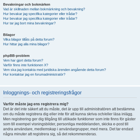
Bevakningar och bokmärken
Vad är skillnaden mellan bokmärkning och bevakning?
Hur bevakar jag specifika kategorier eller trådar?
Hur bevakar jag specifika kategorier eller trådar?
Hur tar jag bort mina bevakningar?
Bilagor
Vilka bilagor tillåts på detta forum?
Hur hittar jag alla mina bilagor?
phpBB-problem
Vem har gjort detta forum?
Varför finns inte funktionen X?
Vem ska jag kontakta med juridiska ärenden angående detta forum?
Hur kontaktar jag en forumadministratör?
Inloggnings- och registreringsfrågor
Varför måste jag ens registrera mig?
Det är det inte säkert att du måste, det är upp till administratören att bestämma
om du måste registrera dig eller inte för att kunna skriva och/eller läsa inlägg.
Men registrering ger dig tillgång till utökade funktioner som inte finns för gäster
som till exempel visningsbilder, personliga meddelanden, skicka e-post till
andra användare, medlemskap i användargrupper, med mera. Det tar endast
några minuter att registrera sig, så det rekommenderas.