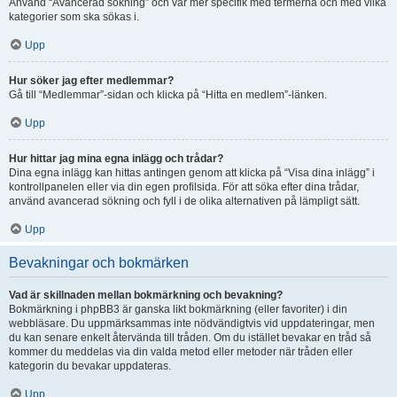
Använd “Avancerad sökning” och var mer specifik med termerna och med vilka
kategorier som ska sökas i.
Upp
Hur söker jag efter medlemmar?
Gå till “Medlemmar”-sidan och klicka på “Hitta en medlem”-länken.
Upp
Hur hittar jag mina egna inlägg och trådar?
Dina egna inlägg kan hittas antingen genom att klicka på “Visa dina inlägg” i
kontrollpanelen eller via din egen profilsida. För att söka efter dina trådar,
använd avancerad sökning och fyll i de olika alternativen på lämpligt sätt.
Upp
Bevakningar och bokmärken
Vad är skillnaden mellan bokmärkning och bevakning?
Bokmärkning i phpBB3 är ganska likt bokmärkning (eller favoriter) i din
webbläsare. Du uppmärksammas inte nödvändigtvis vid uppdateringar, men
du kan senare enkelt återvända till tråden. Om du istället bevakar en tråd så
kommer du meddelas via din valda metod eller metoder när tråden eller
kategorin du bevakar uppdateras.
Upp