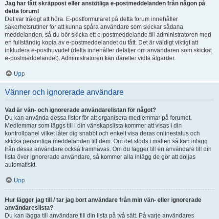
Jag har fått skräppost eller anstötliga e-postmeddelanden från någon på
detta forum!
Det var tråkigt att höra. E-postformuläret på detta forum innehåller
säkerhetsrutiner för att kunna spåra användare som skickar sådana
meddelanden, så du bör skicka ett e-postmeddelande till administratören med
en fullständig kopia av e-postmeddelandet du fått. Det är väldigt viktigt att
inkludera e-posthuvudet (detta innehåller detaljer om användaren som skickat
e-postmeddelandet). Administratören kan därefter vidta åtgärder.
Upp
Vänner och ignorerade användare
Vad är vän- och ignorerade användarelistan för något?
Du kan använda dessa listor för att organisera medlemmar på forumet.
Medlemmar som läggs till i din vänskapslista kommer att visas i din
kontrollpanel vilket låter dig snabbt och enkelt visa deras onlinestatus och
skicka personliga meddelanden till dem. Om det stöds i mallen så kan inlägg
från dessa användare också framhävas. Om du lägger till en användare till din
lista över ignorerade användare, så kommer alla inlägg de gör att döljas
automatiskt.
Upp
Hur lägger jag till / tar jag bort användare från min vän- eller ignorerade
användareslista?
Du kan lägga till användare till din lista på två sätt. På varje användares