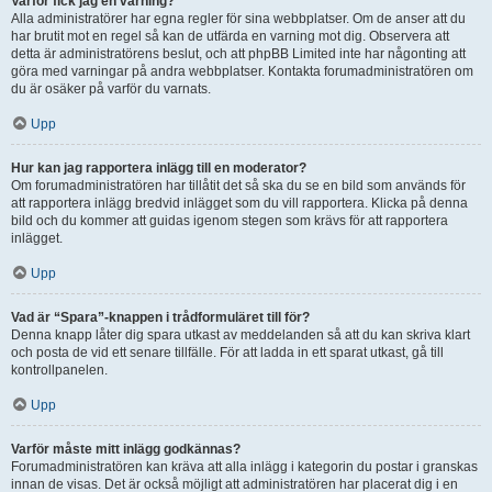
Varför fick jag en varning?
Alla administratörer har egna regler för sina webbplatser. Om de anser att du
har brutit mot en regel så kan de utfärda en varning mot dig. Observera att
detta är administratörens beslut, och att phpBB Limited inte har någonting att
göra med varningar på andra webbplatser. Kontakta forumadministratören om
du är osäker på varför du varnats.
Upp
Hur kan jag rapportera inlägg till en moderator?
Om forumadministratören har tillåtit det så ska du se en bild som används för
att rapportera inlägg bredvid inlägget som du vill rapportera. Klicka på denna
bild och du kommer att guidas igenom stegen som krävs för att rapportera
inlägget.
Upp
Vad är “Spara”-knappen i trådformuläret till för?
Denna knapp låter dig spara utkast av meddelanden så att du kan skriva klart
och posta de vid ett senare tillfälle. För att ladda in ett sparat utkast, gå till
kontrollpanelen.
Upp
Varför måste mitt inlägg godkännas?
Forumadministratören kan kräva att alla inlägg i kategorin du postar i granskas
innan de visas. Det är också möjligt att administratören har placerat dig i en