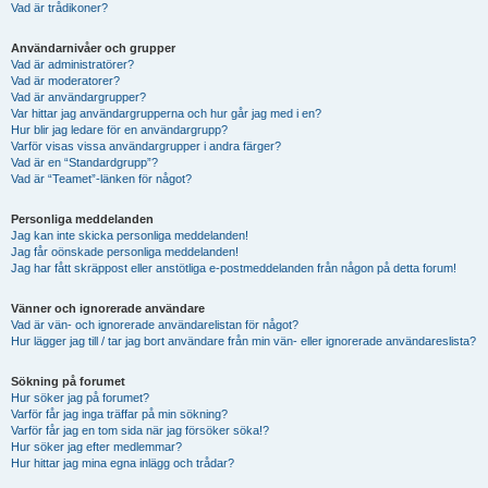
Vad är trådikoner?
Användarnivåer och grupper
Vad är administratörer?
Vad är moderatorer?
Vad är användargrupper?
Var hittar jag användargrupperna och hur går jag med i en?
Hur blir jag ledare för en användargrupp?
Varför visas vissa användargrupper i andra färger?
Vad är en “Standardgrupp”?
Vad är “Teamet”-länken för något?
Personliga meddelanden
Jag kan inte skicka personliga meddelanden!
Jag får oönskade personliga meddelanden!
Jag har fått skräppost eller anstötliga e-postmeddelanden från någon på detta forum!
Vänner och ignorerade användare
Vad är vän- och ignorerade användarelistan för något?
Hur lägger jag till / tar jag bort användare från min vän- eller ignorerade användareslista?
Sökning på forumet
Hur söker jag på forumet?
Varför får jag inga träffar på min sökning?
Varför får jag en tom sida när jag försöker söka!?
Hur söker jag efter medlemmar?
Hur hittar jag mina egna inlägg och trådar?