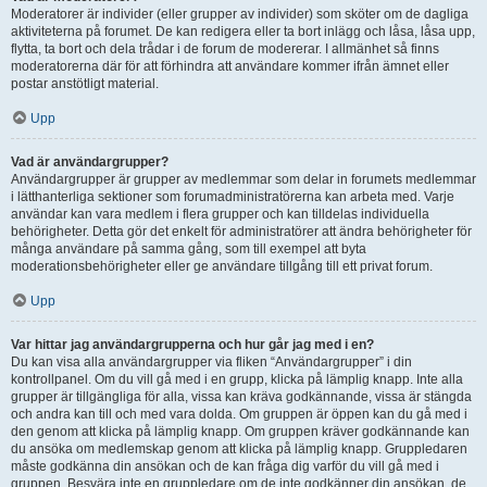
Moderatorer är individer (eller grupper av individer) som sköter om de dagliga
aktiviteterna på forumet. De kan redigera eller ta bort inlägg och låsa, låsa upp,
flytta, ta bort och dela trådar i de forum de modererar. I allmänhet så finns
moderatorerna där för att förhindra att användare kommer ifrån ämnet eller
postar anstötligt material.
Upp
Vad är användargrupper?
Användargrupper är grupper av medlemmar som delar in forumets medlemmar
i lätthanterliga sektioner som forumadministratörerna kan arbeta med. Varje
användar kan vara medlem i flera grupper och kan tilldelas individuella
behörigheter. Detta gör det enkelt för administratörer att ändra behörigheter för
många användare på samma gång, som till exempel att byta
moderationsbehörigheter eller ge användare tillgång till ett privat forum.
Upp
Var hittar jag användargrupperna och hur går jag med i en?
Du kan visa alla användargrupper via fliken “Användargrupper” i din
kontrollpanel. Om du vill gå med i en grupp, klicka på lämplig knapp. Inte alla
grupper är tillgängliga för alla, vissa kan kräva godkännande, vissa är stängda
och andra kan till och med vara dolda. Om gruppen är öppen kan du gå med i
den genom att klicka på lämplig knapp. Om gruppen kräver godkännande kan
du ansöka om medlemskap genom att klicka på lämplig knapp. Gruppledaren
måste godkänna din ansökan och de kan fråga dig varför du vill gå med i
gruppen. Besvära inte en gruppledare om de inte godkänner din ansökan, de