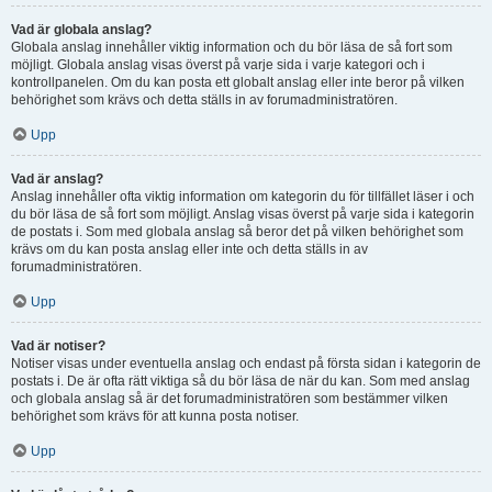
Vad är globala anslag?
Globala anslag innehåller viktig information och du bör läsa de så fort som
möjligt. Globala anslag visas överst på varje sida i varje kategori och i
kontrollpanelen. Om du kan posta ett globalt anslag eller inte beror på vilken
behörighet som krävs och detta ställs in av forumadministratören.
Upp
Vad är anslag?
Anslag innehåller ofta viktig information om kategorin du för tillfället läser i och
du bör läsa de så fort som möjligt. Anslag visas överst på varje sida i kategorin
de postats i. Som med globala anslag så beror det på vilken behörighet som
krävs om du kan posta anslag eller inte och detta ställs in av
forumadministratören.
Upp
Vad är notiser?
Notiser visas under eventuella anslag och endast på första sidan i kategorin de
postats i. De är ofta rätt viktiga så du bör läsa de när du kan. Som med anslag
och globala anslag så är det forumadministratören som bestämmer vilken
behörighet som krävs för att kunna posta notiser.
Upp