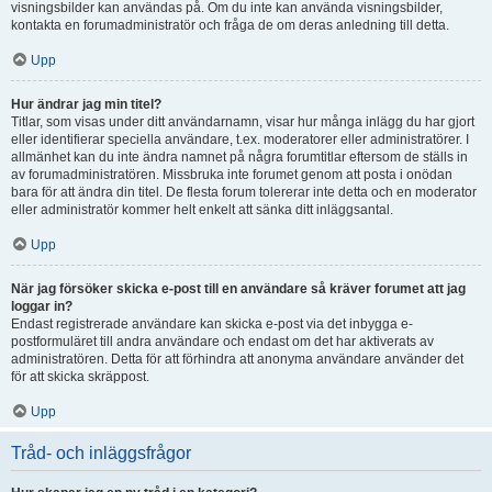
visningsbilder kan användas på. Om du inte kan använda visningsbilder,
kontakta en forumadministratör och fråga de om deras anledning till detta.
Upp
Hur ändrar jag min titel?
Titlar, som visas under ditt användarnamn, visar hur många inlägg du har gjort
eller identifierar speciella användare, t.ex. moderatorer eller administratörer. I
allmänhet kan du inte ändra namnet på några forumtitlar eftersom de ställs in
av forumadministratören. Missbruka inte forumet genom att posta i onödan
bara för att ändra din titel. De flesta forum tolererar inte detta och en moderator
eller administratör kommer helt enkelt att sänka ditt inläggsantal.
Upp
När jag försöker skicka e-post till en användare så kräver forumet att jag
loggar in?
Endast registrerade användare kan skicka e-post via det inbygga e-
postformuläret till andra användare och endast om det har aktiverats av
administratören. Detta för att förhindra att anonyma användare använder det
för att skicka skräppost.
Upp
Tråd- och inläggsfrågor