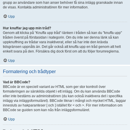
grupp av användare som han anser behöver få sina inlägg granskade innan
de visas. Kontakta administratören för mer information.
Upp
Hur knuffar jag upp min tråd?
Genom att klicka på “Knuffa upp tråd”-länken i tråden så kan du "knuffa upp"
tråden överst på förstasidan i kategorin. Om du inte ser denna länk så kan
uppknuffning av trådar vara inaktiverat, eller så har inte den krävda
tidsgränsen uppnåts än. Det går också att knuffa upp en tråd genom att helt
enkelt svara på den. Försäkra dig dock först om att du följer forumreglerna.
Upp
Formatering och trådtyper
Vad är BBCode?
BBCode är en speciell variant av HTML som ger stor kontroll över
formateringen av särskilda objekt i ett inlägg. Om du kan använda BBCode
eller inte bestäms av administratören (du kan också inaktivera det i specifika
inlägg via inläggsformuläret). BBCode liknar i mångt och mycket HTML, taggar
innesluts av hakparanteser [ och ] istället för < och >. För mer information om
BBCode se guiden som kan nås från inläggsformuläret.
Upp