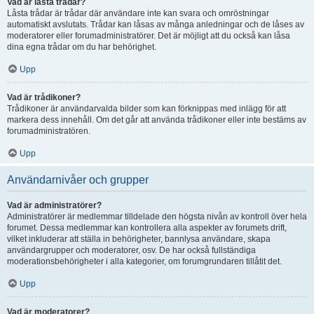
Vad är låsta trådar?
Låsta trådar är trådar där användare inte kan svara och omröstningar
automatiskt avslutats. Trådar kan låsas av många anledningar och de låses av
moderatorer eller forumadministratörer. Det är möjligt att du också kan låsa
dina egna trådar om du har behörighet.
Upp
Vad är trådikoner?
Trådikoner är användarvalda bilder som kan förknippas med inlägg för att
markera dess innehåll. Om det går att använda trådikoner eller inte bestäms av
forumadministratören.
Upp
Användarnivåer och grupper
Vad är administratörer?
Administratörer är medlemmar tilldelade den högsta nivån av kontroll över hela
forumet. Dessa medlemmar kan kontrollera alla aspekter av forumets drift,
vilket inkluderar att ställa in behörigheter, bannlysa användare, skapa
användargrupper och moderatorer, osv. De har också fullständiga
moderationsbehörigheter i alla kategorier, om forumgrundaren tillåtit det.
Upp
Vad är moderatorer?