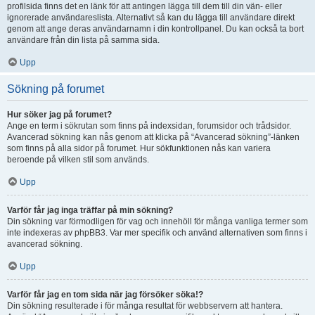
profilsida finns det en länk för att antingen lägga till dem till din vän- eller
ignorerade användareslista. Alternativt så kan du lägga till användare direkt
genom att ange deras användarnamn i din kontrollpanel. Du kan också ta bort
användare från din lista på samma sida.
Upp
Sökning på forumet
Hur söker jag på forumet?
Ange en term i sökrutan som finns på indexsidan, forumsidor och trådsidor.
Avancerad sökning kan nås genom att klicka på “Avancerad sökning”-länken
som finns på alla sidor på forumet. Hur sökfunktionen nås kan variera
beroende på vilken stil som används.
Upp
Varför får jag inga träffar på min sökning?
Din sökning var förmodligen för vag och innehöll för många vanliga termer som
inte indexeras av phpBB3. Var mer specifik och använd alternativen som finns i
avancerad sökning.
Upp
Varför får jag en tom sida när jag försöker söka!?
Din sökning resulterade i för många resultat för webbservern att hantera.