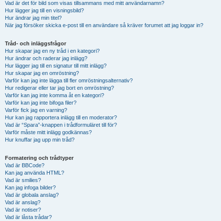
Vad är det för bild som visas tillsammans med mitt användarnamn?
Hur lägger jag till en visningsbild?
Hur ändrar jag min titel?
När jag försöker skicka e-post till en användare så kräver forumet att jag loggar in?
Tråd- och inläggsfrågor
Hur skapar jag en ny tråd i en kategori?
Hur ändrar och raderar jag inlägg?
Hur lägger jag till en signatur till mitt inlägg?
Hur skapar jag en omröstning?
Varför kan jag inte lägga till fler omröstningsalternativ?
Hur redigerar eller tar jag bort en omröstning?
Varför kan jag inte komma åt en kategori?
Varför kan jag inte bifoga filer?
Varför fick jag en varning?
Hur kan jag rapportera inlägg till en moderator?
Vad är “Spara”-knappen i trådformuläret till för?
Varför måste mitt inlägg godkännas?
Hur knuffar jag upp min tråd?
Formatering och trådtyper
Vad är BBCode?
Kan jag använda HTML?
Vad är smilies?
Kan jag infoga bilder?
Vad är globala anslag?
Vad är anslag?
Vad är notiser?
Vad är låsta trådar?