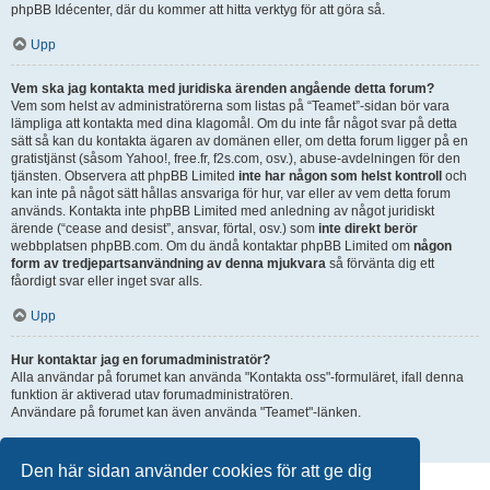
phpBB Idécenter, där du kommer att hitta verktyg för att göra så.
Upp
Vem ska jag kontakta med juridiska ärenden angående detta forum?
Vem som helst av administratörerna som listas på “Teamet”-sidan bör vara
lämpliga att kontakta med dina klagomål. Om du inte får något svar på detta
sätt så kan du kontakta ägaren av domänen eller, om detta forum ligger på en
gratistjänst (såsom Yahoo!, free.fr, f2s.com, osv.), abuse-avdelningen för den
tjänsten. Observera att phpBB Limited
inte har någon som helst kontroll
och
kan inte på något sätt hållas ansvariga för hur, var eller av vem detta forum
används. Kontakta inte phpBB Limited med anledning av något juridiskt
ärende (“cease and desist”, ansvar, förtal, osv.) som
inte direkt berör
webbplatsen phpBB.com. Om du ändå kontaktar phpBB Limited om
någon
form av tredjepartsanvändning av denna mjukvara
så förvänta dig ett
fåordigt svar eller inget svar alls.
Upp
Hur kontaktar jag en forumadministratör?
Alla användar på forumet kan använda "Kontakta oss"-formuläret, ifall denna
funktion är aktiverad utav forumadministratören.
Användare på forumet kan även använda "Teamet"-länken.
Upp
Den här sidan använder cookies för att ge dig