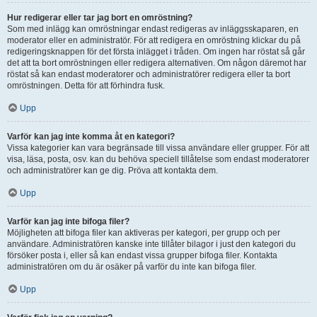
Hur redigerar eller tar jag bort en omröstning?
Som med inlägg kan omröstningar endast redigeras av inläggsskaparen, en
moderator eller en administratör. För att redigera en omröstning klickar du på
redigeringsknappen för det första inlägget i tråden. Om ingen har röstat så går
det att ta bort omröstningen eller redigera alternativen. Om någon däremot har
röstat så kan endast moderatorer och administratörer redigera eller ta bort
omröstningen. Detta för att förhindra fusk.
Upp
Varför kan jag inte komma åt en kategori?
Vissa kategorier kan vara begränsade till vissa användare eller grupper. För att
visa, läsa, posta, osv. kan du behöva speciell tillåtelse som endast moderatorer
och administratörer kan ge dig. Pröva att kontakta dem.
Upp
Varför kan jag inte bifoga filer?
Möjligheten att bifoga filer kan aktiveras per kategori, per grupp och per
användare. Administratören kanske inte tillåter bilagor i just den kategori du
försöker posta i, eller så kan endast vissa grupper bifoga filer. Kontakta
administratören om du är osäker på varför du inte kan bifoga filer.
Upp