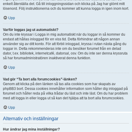
enkelt återställa det. Gå till inloggningssidan och klicka på Jag har glömt mitt
lösenord. Följ instruktionerna och du kommer att kunna logga in igen inom kort.
Upp
Varför loggas jag ut automatiskt?
Om du inte kryssar i Logga in mig automatiskt när du loggar in så kommer du
endast att hållas inloggad för en viss tid. Detta förhindrar att någon annan
använder sig av ditt konto. För att förbli inloggad, kryssa i rutan nästa gång du
loggar in. Detta rekommenderas inte om du besöker forumet från en delad
dator, t.ex. bibliotek, internetcafé, datorsal, osv. Om du inte ser denna kryssruta
så har forumadministratören inaktiverat denna funktion.
Upp
Vad gör “Ta bort alla forumcookies”-länken?
Genom att klicka på den länken så tas alla cookies som har skapats av
phpBB3 bort. Dessa cookies innehåller information som håller dig inloggad på
forumet och håller reda på vilka trådar du läst och inte läst. Om du har problem
med att logga in eller logga ut så kan det hjälpa att ta bort alla forumcookies.
Upp
Alternativ och inställningar
Hur ändrar jag mina inställningar?