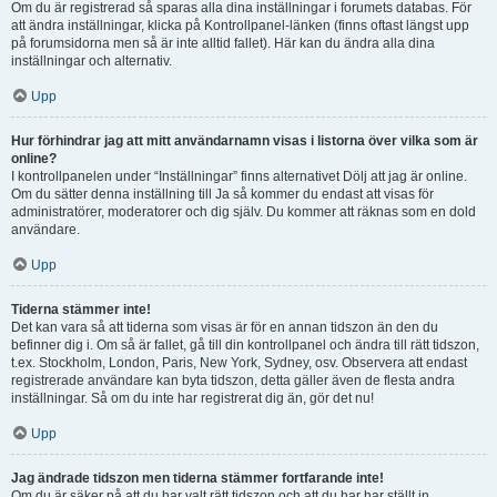
Om du är registrerad så sparas alla dina inställningar i forumets databas. För
att ändra inställningar, klicka på Kontrollpanel-länken (finns oftast längst upp
på forumsidorna men så är inte alltid fallet). Här kan du ändra alla dina
inställningar och alternativ.
Upp
Hur förhindrar jag att mitt användarnamn visas i listorna över vilka som är
online?
I kontrollpanelen under “Inställningar” finns alternativet Dölj att jag är online.
Om du sätter denna inställning till Ja så kommer du endast att visas för
administratörer, moderatorer och dig själv. Du kommer att räknas som en dold
användare.
Upp
Tiderna stämmer inte!
Det kan vara så att tiderna som visas är för en annan tidszon än den du
befinner dig i. Om så är fallet, gå till din kontrollpanel och ändra till rätt tidszon,
t.ex. Stockholm, London, Paris, New York, Sydney, osv. Observera att endast
registrerade användare kan byta tidszon, detta gäller även de flesta andra
inställningar. Så om du inte har registrerat dig än, gör det nu!
Upp
Jag ändrade tidszon men tiderna stämmer fortfarande inte!
Om du är säker på att du har valt rätt tidszon och att du har har ställt in