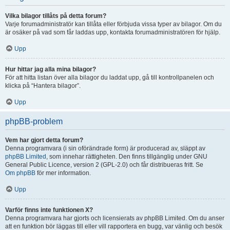
Vilka bilagor tillåts på detta forum?
Varje forumadministratör kan tillåta eller förbjuda vissa typer av bilagor. Om du
är osäker på vad som får laddas upp, kontakta forumadministratören för hjälp.
Upp
Hur hittar jag alla mina bilagor?
För att hitta listan över alla bilagor du laddat upp, gå till kontrollpanelen och
klicka på “Hantera bilagor”.
Upp
phpBB-problem
Vem har gjort detta forum?
Denna programvara (i sin oförändrade form) är producerad av, släppt av
phpBB Limited
, som innehar rättigheten. Den finns tillgänglig under GNU
General Public Licence, version 2 (GPL-2.0) och får distribueras fritt. Se
Om phpBB
för mer information.
Upp
Varför finns inte funktionen X?
Denna programvara har gjorts och licensierats av phpBB Limited. Om du anser
att en funktion bör läggas till eller vill rapportera en bugg, var vänlig och besök