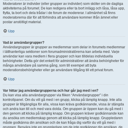
Moderatorer är individer (eller grupper av individer) som sköter om de dagliga
aktiviteterna på forumet. De kan redigera eller ta bort inlägg och låsa, låsa upp,
flytta, ta bort och dela trådar i de forum de modererar. I allmänhet så finns
moderatorerna där för att förhindra att användare kommer ifrån ämnet eller
postar anstötligt material.
Upp
Vad är användargrupper?
Användargrupper är grupper av medlemmar som delar in forumets medlemmar
i lätthanterliga sektioner som forumadministratörerna kan arbeta med. Varje
användar kan vara medlem i flera grupper och kan tilldelas individuella
behörigheter. Detta gör det enkelt för administratörer att ändra behörigheter för
många användare på samma gång, som till exempel att byta
moderationsbehörigheter eller ge användare tillgång till ett privat forum.
Upp
Var hittar jag användargrupperna och hur går jag med i en?
Du kan visa alla användargrupper via fliken “Användargrupper” i din
kontrollpanel. Om du vill gå med i en grupp, klicka på lämplig knapp. Inte alla
grupper är tillgängliga för alla, vissa kan kräva godkännande, vissa är stängda
och andra kan till och med vara dolda. Om gruppen är öppen kan du gå med i
den genom att klicka på lämplig knapp. Om gruppen kräver godkännande kan
du ansöka om medlemskap genom att klicka på lämplig knapp. Gruppledaren
måste godkänna din ansökan och de kan fråga dig varför du vill gå med i
gruppen. Besvära inte en gruppledare om de inte godkänner din ansökan, de