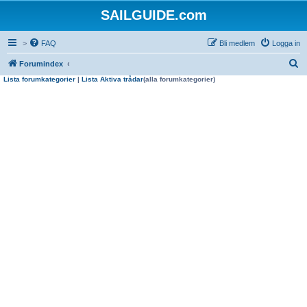
SAILGUIDE.com
>
FAQ
Bli medlem
Logga in
S
Forumindex
Lista forumkategorier
|
Lista Aktiva trådar
(alla forumkategorier)
ö
k