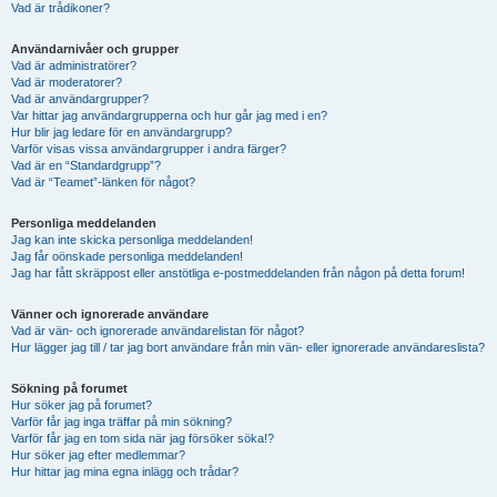
Vad är trådikoner?
Användarnivåer och grupper
Vad är administratörer?
Vad är moderatorer?
Vad är användargrupper?
Var hittar jag användargrupperna och hur går jag med i en?
Hur blir jag ledare för en användargrupp?
Varför visas vissa användargrupper i andra färger?
Vad är en “Standardgrupp”?
Vad är “Teamet”-länken för något?
Personliga meddelanden
Jag kan inte skicka personliga meddelanden!
Jag får oönskade personliga meddelanden!
Jag har fått skräppost eller anstötliga e-postmeddelanden från någon på detta forum!
Vänner och ignorerade användare
Vad är vän- och ignorerade användarelistan för något?
Hur lägger jag till / tar jag bort användare från min vän- eller ignorerade användareslista?
Sökning på forumet
Hur söker jag på forumet?
Varför får jag inga träffar på min sökning?
Varför får jag en tom sida när jag försöker söka!?
Hur söker jag efter medlemmar?
Hur hittar jag mina egna inlägg och trådar?