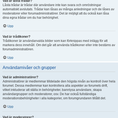
Vad är låsta trådar?
Låsta trådar är trådar där användare inte kan svara och omröstningar
automatiskt avslutats. Trådar kan låsas av många anledningar och de låses av
moderatorer eller forumadministratörer. Det är möjligt att du också kan låsa
dina egna trådar om du har behörighet.
Upp
Vad är trådikoner?
Trådikoner är användarvalda bilder som kan förknippas med inlägg för att
markera dess innehåll. Om det går att använda trådikoner eller inte bestäms av
forumadministratören.
Upp
Användarnivåer och grupper
Vad är administratörer?
Administratörer är medlemmar tilldelade den högsta nivån av kontroll över hela
forumet. Dessa medlemmar kan kontrollera alla aspekter av forumets drift,
vilket inkluderar att ställa in behörigheter, bannlysa användare, skapa
användargrupper och moderatorer, osv. De har också fullständiga
moderationsbehörigheter i alla kategorier, om forumgrundaren tillåtit det.
Upp
Vad är moderatorer?