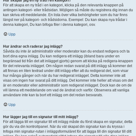
Hur skapar jag en ny tråd i en kategori?
För att skapa en ny tråd i en kategori, klicka på den relevanta knappen på
antingen kategori- eller trådsidan. Möjligen så måste du registrera dig innan du
kan skriva ett meddelande. En lista över vilka behörigheter som du har finns
längst ner på kategori- och trådsidorna. Exempel: Du kan skapa nya trådar i
denna kategori, Du kan bifoga filer i denna kategori, osv.
Upp
Hur ändrar och raderar jag inlägg?
Såvida du inte är administratör eller moderator kan du endast redigera och ta
bort dina egna inlägg. Du kan redigera ett inlägg (ibland bara under en
begränsad tid från det att inlägget gjorts) genom att klicka på redigera-knappen
för det relevanta inlägget. Om någon redan svarat på ditt inlägg så kommer det
att finnas en liten textrad under ditt inlägg efter att du redigerat det, som visar
hur många gånger och när du har redigerat inlägget. Detta kommer inte att
visas om ingen har svarat på ditt inlägg. Det kommer inte heller att visas om det
är en moderator eller administratör som redigerat inlägget. Dock kan de om de
vill lämna ett meddelande om vad de ändrat och varför. Observera att vanliga
användare inte kan ta bort ett inlägg om det redan besvarats.
Upp
Hur lägger jag till en signatur till mitt inlägg?
För att lägga till en signatur till ett inlägg måste du först skapa en signatur, detta
gör du via din kontrollpanel. När du väl skapat din signatur kan du kryssa i
Infoga min signatur-rutan i inläggsformuläret för att lägga till din signatur till ditt