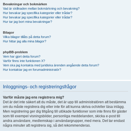
Bevakningar och bokmärken
Vad är skillnaden mellan bokmärkning och bevakning?
Hur bevakar jag specifika kategorier eller trådar?
Hur bevakar jag specifika kategorier eller trådar?
Hur tar jag bort mina bevakningar?
Bilagor
Vilka bilagor tillåts på detta forum?
Hur hittar jag alla mina bilagor?
phpBB-problem
Vem har gjort detta forum?
Varför finns inte funktionen X?
Vem ska jag kontakta med juridiska ärenden angående detta forum?
Hur kontaktar jag en forumadministratör?
Inloggnings- och registreringsfrågor
Varför måste jag ens registrera mig?
Det är det inte säkert att du måste, det är upp till administratören att bestämma
om du måste registrera dig eller inte för att kunna skriva och/eller läsa inlägg.
Men registrering ger dig tillgång till utökade funktioner som inte finns för gäster
som till exempel visningsbilder, personliga meddelanden, skicka e-post till
andra användare, medlemskap i användargrupper, med mera. Det tar endast
några minuter att registrera sig, så det rekommenderas.