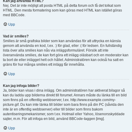
Kan jag använda HTML?
Nej. Det är inte möjligt att posta HTML på detta forum och få det tolkat som
HTML. Den mesta formatering som kan göras med HTML kan istället göras
med BBCode.
Upp
Vad är smilies?
Smilies är små grafiska bilder som kan användas för att uttrycka en känsla
genom att använda en kod, t.ex. :) för glad, eller :( för ledsen. En fullständig
lista över alla smilies kan nås via inläggsformuläret. Försök att inte
överanvända smilies, de kan fort göra ett inlägg oläsbart och en moderator kan
ta bort de eller inlägget helt och hållet. Administratören kan också ha satt en
gräns för hur många smilies ett inlägg får innehålla.
Upp
Kan jag infoga bilder?
Ja, bilder kan visas i dina inlägg. Om administratören har aktiverat bilagor så
kan du ladda upp bilderna direkt till forumet. Annars måste du länka till en bild
som finns på en offentlig webbserver, t.ex. http://www.example.com/my-
picture.gif. Du kan inte länka till bilder som bara finns på din PC (såvida den
inte är en offentlig webbserver) eller till bilder som finns bakom
autentiseringsmekanismer, som t.ex. Hotmail eller Yahoo, lösenorsskyddade
sajter, m.m. För att infoga en bild, använd BBCode-taggen [img].
Upp