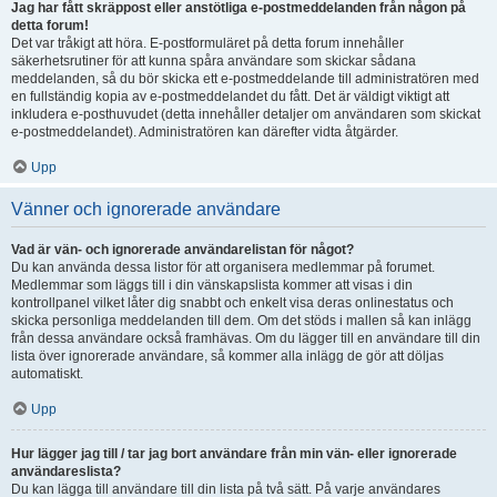
Jag har fått skräppost eller anstötliga e-postmeddelanden från någon på
detta forum!
Det var tråkigt att höra. E-postformuläret på detta forum innehåller
säkerhetsrutiner för att kunna spåra användare som skickar sådana
meddelanden, så du bör skicka ett e-postmeddelande till administratören med
en fullständig kopia av e-postmeddelandet du fått. Det är väldigt viktigt att
inkludera e-posthuvudet (detta innehåller detaljer om användaren som skickat
e-postmeddelandet). Administratören kan därefter vidta åtgärder.
Upp
Vänner och ignorerade användare
Vad är vän- och ignorerade användarelistan för något?
Du kan använda dessa listor för att organisera medlemmar på forumet.
Medlemmar som läggs till i din vänskapslista kommer att visas i din
kontrollpanel vilket låter dig snabbt och enkelt visa deras onlinestatus och
skicka personliga meddelanden till dem. Om det stöds i mallen så kan inlägg
från dessa användare också framhävas. Om du lägger till en användare till din
lista över ignorerade användare, så kommer alla inlägg de gör att döljas
automatiskt.
Upp
Hur lägger jag till / tar jag bort användare från min vän- eller ignorerade
användareslista?
Du kan lägga till användare till din lista på två sätt. På varje användares