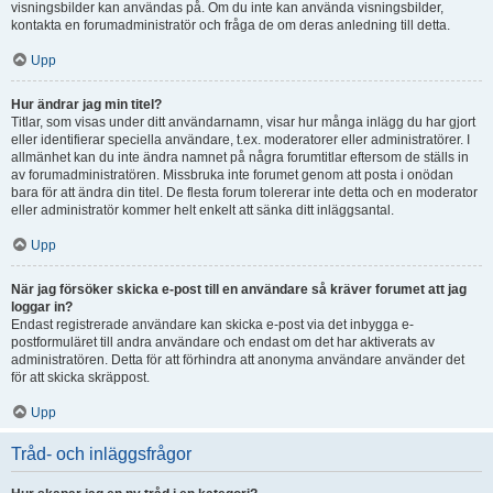
visningsbilder kan användas på. Om du inte kan använda visningsbilder,
kontakta en forumadministratör och fråga de om deras anledning till detta.
Upp
Hur ändrar jag min titel?
Titlar, som visas under ditt användarnamn, visar hur många inlägg du har gjort
eller identifierar speciella användare, t.ex. moderatorer eller administratörer. I
allmänhet kan du inte ändra namnet på några forumtitlar eftersom de ställs in
av forumadministratören. Missbruka inte forumet genom att posta i onödan
bara för att ändra din titel. De flesta forum tolererar inte detta och en moderator
eller administratör kommer helt enkelt att sänka ditt inläggsantal.
Upp
När jag försöker skicka e-post till en användare så kräver forumet att jag
loggar in?
Endast registrerade användare kan skicka e-post via det inbygga e-
postformuläret till andra användare och endast om det har aktiverats av
administratören. Detta för att förhindra att anonyma användare använder det
för att skicka skräppost.
Upp
Tråd- och inläggsfrågor