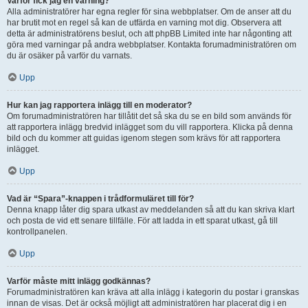
Varför fick jag en varning?
Alla administratörer har egna regler för sina webbplatser. Om de anser att du
har brutit mot en regel så kan de utfärda en varning mot dig. Observera att
detta är administratörens beslut, och att phpBB Limited inte har någonting att
göra med varningar på andra webbplatser. Kontakta forumadministratören om
du är osäker på varför du varnats.
Upp
Hur kan jag rapportera inlägg till en moderator?
Om forumadministratören har tillåtit det så ska du se en bild som används för
att rapportera inlägg bredvid inlägget som du vill rapportera. Klicka på denna
bild och du kommer att guidas igenom stegen som krävs för att rapportera
inlägget.
Upp
Vad är “Spara”-knappen i trådformuläret till för?
Denna knapp låter dig spara utkast av meddelanden så att du kan skriva klart
och posta de vid ett senare tillfälle. För att ladda in ett sparat utkast, gå till
kontrollpanelen.
Upp
Varför måste mitt inlägg godkännas?
Forumadministratören kan kräva att alla inlägg i kategorin du postar i granskas
innan de visas. Det är också möjligt att administratören har placerat dig i en