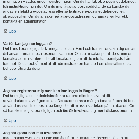
information visades under registreringen. Om du har fått ett e-postmeddelande,
följ instruktionerna i det. Om du inte fått ett e-postmeddelande så kanske du
angav en felaktig e-postadress eller så fastnade e-postmeddelandet i ett
skräppostfilter. Om du är säker på att e-postadressen du angav var korrekt,
kontakta en administratör.
Upp
Varför kan jag inte logga in?
Det finns flera möjliga förklaringar till detta. Först och främst, försäkra dig om att
ditt användarnamn och lösenord stämmer. Om du är säker på att de stämmer,
kontakta administratören för att försäkra dig om att du inte har bannlysts från
forumet. Det är också möjligt att administratören har gjort en felinställning och
behöver åtgärda detta.
Upp
Jag har registrerat mig men kan inte logga in längre?!
Det är möjligt att en administratör har raderat eller inaktiverat ditt
användarkonto av någon orsak. Dessutom rensar många forum då och då bort
användare som inte postat på länge för att minska storleken på databasen. Om
så har skett, registrera dig igen och försök involvera dig mer i diskussionerna.
Upp
Jag har glömt bort mitt lösenord!
Ingen panik! Även om du inte kan återfå ditt nuvarande lösenord så kan du