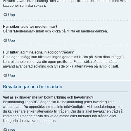
Använd “Avancerad sökning” och var mer specifik med termerna och med vilka
kategorier som ska sökas i.
Upp
Hur söker jag efter medlemmar?
Gå till “Medlemmar”-sidan och klicka på “Hitta en medlem”-länken.
Upp
Hur hittar jag mina egna inlägg och trådar?
Dina egna inlägg kan hittas antingen genom att klicka på “Visa dina inlägg” i
kontrollpanelen eller via din egen profilsida. För att söka efter dina trådar,
använd avancerad sökning och fyll i de olika alternativen på lämpligt sätt.
Upp
Bevakningar och bokmärken
Vad är skillnaden mellan bokmärkning och bevakning?
Bokmärkning i phpBB3 är ganska likt bokmärkning (eller favoriter) i din
webbläsare. Du uppmärksammas inte nödvändigtvis vid uppdateringar, men
du kan senare enkelt återvända till tråden. Om du istället bevakar en tråd så
kommer du meddelas via din valda metod eller metoder när tråden eller
kategorin du bevakar uppdateras.
Upp