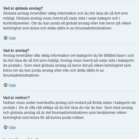
Vad är globala anslag?
Globala anslag innehåller viktig information och du bör läsa de så fort som
möjligt. Globala anslag visas överst på varje sida i varje kategori och i
kontrollpanelen. Om du kan posta ett globalt anslag eller inte beror på vilken
behörighet som krävs och detta ställs in av forumadministratören.
Upp
Vad är anslag?
Anslag innehåller ofta viktig information om kategorin du för tillfället läser i och
du bör läsa de så fort som möjligt. Anslag visas överst på varje sida i kategorin
de postats i. Som med globala anslag så beror det på vilken behörighet som
krävs om du kan posta anslag eller inte och detta ställs in av
forumadministratören.
Upp
Vad är notiser?
Notiser visas under eventuella anslag och endast på första sidan i kategorin de
postats i. De är ofta rätt viktiga så du bör läsa de när du kan. Som med anslag
och globala anslag så är det forumadministratören som bestämmer vilken
behörighet som krävs för att kunna posta notiser.
Upp