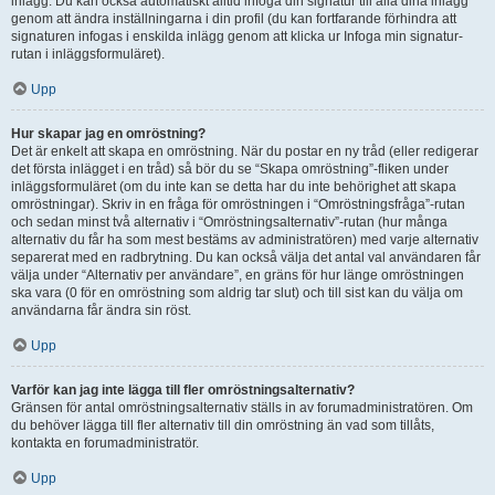
inlägg. Du kan också automatiskt alltid infoga din signatur till alla dina inlägg
genom att ändra inställningarna i din profil (du kan fortfarande förhindra att
signaturen infogas i enskilda inlägg genom att klicka ur Infoga min signatur-
rutan i inläggsformuläret).
Upp
Hur skapar jag en omröstning?
Det är enkelt att skapa en omröstning. När du postar en ny tråd (eller redigerar
det första inlägget i en tråd) så bör du se “Skapa omröstning”-fliken under
inläggsformuläret (om du inte kan se detta har du inte behörighet att skapa
omröstningar). Skriv in en fråga för omröstningen i “Omröstningsfråga”-rutan
och sedan minst två alternativ i “Omröstningsalternativ”-rutan (hur många
alternativ du får ha som mest bestäms av administratören) med varje alternativ
separerat med en radbrytning. Du kan också välja det antal val användaren får
välja under “Alternativ per användare”, en gräns för hur länge omröstningen
ska vara (0 för en omröstning som aldrig tar slut) och till sist kan du välja om
användarna får ändra sin röst.
Upp
Varför kan jag inte lägga till fler omröstningsalternativ?
Gränsen för antal omröstningsalternativ ställs in av forumadministratören. Om
du behöver lägga till fler alternativ till din omröstning än vad som tillåts,
kontakta en forumadministratör.
Upp