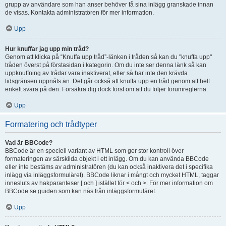
grupp av användare som han anser behöver få sina inlägg granskade innan
de visas. Kontakta administratören för mer information.
Upp
Hur knuffar jag upp min tråd?
Genom att klicka på “Knuffa upp tråd”-länken i tråden så kan du "knuffa upp"
tråden överst på förstasidan i kategorin. Om du inte ser denna länk så kan
uppknuffning av trådar vara inaktiverat, eller så har inte den krävda
tidsgränsen uppnåts än. Det går också att knuffa upp en tråd genom att helt
enkelt svara på den. Försäkra dig dock först om att du följer forumreglerna.
Upp
Formatering och trådtyper
Vad är BBCode?
BBCode är en speciell variant av HTML som ger stor kontroll över
formateringen av särskilda objekt i ett inlägg. Om du kan använda BBCode
eller inte bestäms av administratören (du kan också inaktivera det i specifika
inlägg via inläggsformuläret). BBCode liknar i mångt och mycket HTML, taggar
innesluts av hakparanteser [ och ] istället för < och >. För mer information om
BBCode se guiden som kan nås från inläggsformuläret.
Upp