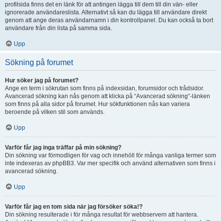
profilsida finns det en länk för att antingen lägga till dem till din vän- eller
ignorerade användareslista. Alternativt så kan du lägga till användare direkt
genom att ange deras användarnamn i din kontrollpanel. Du kan också ta bort
användare från din lista på samma sida.
Upp
Sökning på forumet
Hur söker jag på forumet?
Ange en term i sökrutan som finns på indexsidan, forumsidor och trådsidor.
Avancerad sökning kan nås genom att klicka på “Avancerad sökning”-länken
som finns på alla sidor på forumet. Hur sökfunktionen nås kan variera
beroende på vilken stil som används.
Upp
Varför får jag inga träffar på min sökning?
Din sökning var förmodligen för vag och innehöll för många vanliga termer som
inte indexeras av phpBB3. Var mer specifik och använd alternativen som finns i
avancerad sökning.
Upp
Varför får jag en tom sida när jag försöker söka!?
Din sökning resulterade i för många resultat för webbservern att hantera.