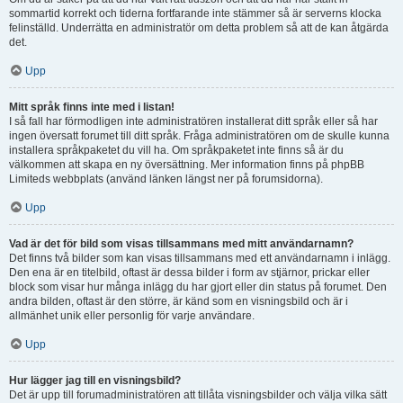
sommartid korrekt och tiderna fortfarande inte stämmer så är serverns klocka
felinställd. Underrätta en administratör om detta problem så att de kan åtgärda
det.
Upp
Mitt språk finns inte med i listan!
I så fall har förmodligen inte administratören installerat ditt språk eller så har
ingen översatt forumet till ditt språk. Fråga administratören om de skulle kunna
installera språkpaketet du vill ha. Om språkpaketet inte finns så är du
välkommen att skapa en ny översättning. Mer information finns på phpBB
Limiteds webbplats (använd länken längst ner på forumsidorna).
Upp
Vad är det för bild som visas tillsammans med mitt användarnamn?
Det finns två bilder som kan visas tillsammans med ett användarnamn i inlägg.
Den ena är en titelbild, oftast är dessa bilder i form av stjärnor, prickar eller
block som visar hur många inlägg du har gjort eller din status på forumet. Den
andra bilden, oftast är den större, är känd som en visningsbild och är i
allmänhet unik eller personlig för varje användare.
Upp
Hur lägger jag till en visningsbild?
Det är upp till forumadministratören att tillåta visningsbilder och välja vilka sätt