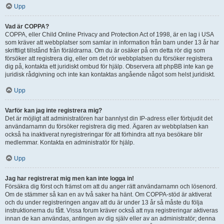
Upp
Vad är COPPA?
COPPA, eller Child Online Privacy and Protection Act of 1998, är en lag i USA
som kräver att webbplatser som samlar in information från barn under 13 år har
skriftligt tillstånd från föräldrarna. Om du är osäker på om detta rör dig som
försöker att registrera dig, eller om det rör webbplatsen du försöker registrera
dig på, kontakta ett juridiskt ombud för hjälp. Observera att phpBB inte kan ge
juridisk rådgivning och inte kan kontaktas angående något som helst juridiskt.
Upp
Varför kan jag inte registrera mig?
Det är möjligt att administratören har bannlyst din IP-adress eller förbjudit det
användarnamn du försöker registrera dig med. Ägaren av webbplatsen kan
också ha inaktiverat nyregistreringar för att förhindra att nya besökare blir
medlemmar. Kontakta en administratör för hjälp.
Upp
Jag har registrerat mig men kan inte logga in!
Försäkra dig först och främst om att du anger rätt användarnamn och lösenord.
Om de stämmer så kan en av två saker ha hänt. Om COPPA-stöd är aktiverat
och du under registreringen angav att du är under 13 år så måste du följa
instruktionerna du fått. Vissa forum kräver också att nya registreringar aktiveras
innan de kan användas, antingen av dig själv eller av an administratör; denna