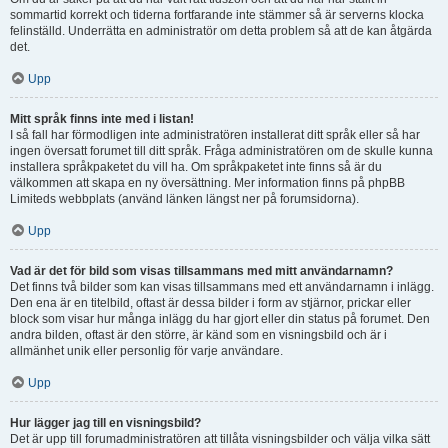
sommartid korrekt och tiderna fortfarande inte stämmer så är serverns klocka
felinställd. Underrätta en administratör om detta problem så att de kan åtgärda
det.
Upp
Mitt språk finns inte med i listan!
I så fall har förmodligen inte administratören installerat ditt språk eller så har
ingen översatt forumet till ditt språk. Fråga administratören om de skulle kunna
installera språkpaketet du vill ha. Om språkpaketet inte finns så är du
välkommen att skapa en ny översättning. Mer information finns på phpBB
Limiteds webbplats (använd länken längst ner på forumsidorna).
Upp
Vad är det för bild som visas tillsammans med mitt användarnamn?
Det finns två bilder som kan visas tillsammans med ett användarnamn i inlägg.
Den ena är en titelbild, oftast är dessa bilder i form av stjärnor, prickar eller
block som visar hur många inlägg du har gjort eller din status på forumet. Den
andra bilden, oftast är den större, är känd som en visningsbild och är i
allmänhet unik eller personlig för varje användare.
Upp
Hur lägger jag till en visningsbild?
Det är upp till forumadministratören att tillåta visningsbilder och välja vilka sätt