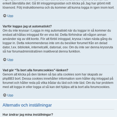
enkelt återställa det. Gå till inloggningssidan och klicka på Jag har glömt mitt
lösenord. Följ instruktionerna och du kommer att kunna logga in igen inom kort.
Upp
Varför loggas jag ut automatiskt?
Om du inte kryssar i Logga in mig automatiskt när du loggar in så kommer du
endast att hållas inloggad för en viss tid. Detta förhindrar att någon annan
använder sig av ditt konto. För att förbli inloggad, kryssa i rutan nästa gång du
loggar in. Detta rekommenderas inte om du besöker forumet från en delad
dator, t.ex. bibliotek, internetcafé, datorsal, osv. Om du inte ser denna kryssruta
så har forumadministratören inaktiverat denna funktion.
Upp
Vad gör “Ta bort alla forumcookies”-länken?
Genom att klicka på den länken så tas alla cookies som har skapats av
phpBB3 bort. Dessa cookies innehåller information som håller dig inloggad på
forumet och håller reda på vilka trådar du läst och inte läst. Om du har problem
med att logga in eller logga ut så kan det hjälpa att ta bort alla forumcookies.
Upp
Alternativ och inställningar
Hur ändrar jag mina inställningar?