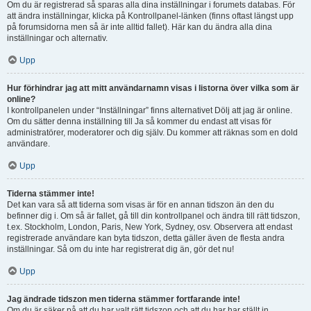
Om du är registrerad så sparas alla dina inställningar i forumets databas. För
att ändra inställningar, klicka på Kontrollpanel-länken (finns oftast längst upp
på forumsidorna men så är inte alltid fallet). Här kan du ändra alla dina
inställningar och alternativ.
Upp
Hur förhindrar jag att mitt användarnamn visas i listorna över vilka som är
online?
I kontrollpanelen under “Inställningar” finns alternativet Dölj att jag är online.
Om du sätter denna inställning till Ja så kommer du endast att visas för
administratörer, moderatorer och dig själv. Du kommer att räknas som en dold
användare.
Upp
Tiderna stämmer inte!
Det kan vara så att tiderna som visas är för en annan tidszon än den du
befinner dig i. Om så är fallet, gå till din kontrollpanel och ändra till rätt tidszon,
t.ex. Stockholm, London, Paris, New York, Sydney, osv. Observera att endast
registrerade användare kan byta tidszon, detta gäller även de flesta andra
inställningar. Så om du inte har registrerat dig än, gör det nu!
Upp
Jag ändrade tidszon men tiderna stämmer fortfarande inte!
Om du är säker på att du har valt rätt tidszon och att du har har ställt in