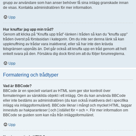
grupp av användare som han anser behöver få sina inlägg granskade innan
de visas. Kontakta administratören för mer information.
Upp
Hur knuffar jag upp min tråd?
Genom att klicka på “Knuffa upp tråd”-länken i tråden så kan du "knuffa upp"
tråden överst på förstasidan i kategorin. Om du inte ser denna länk så kan
uppknuffning av trådar vara inaktiverat, eller så har inte den krävda
tidsgränsen uppnåts än. Det går också att knuffa upp en tråd genom att helt
enkelt svara på den. Försäkra dig dock först om att du följer forumreglerna.
Upp
Formatering och trådtyper
Vad är BBCode?
BBCode är en speciell variant av HTML som ger stor kontroll över
formateringen av särskilda objekt i ett inlägg. Om du kan använda BBCode
eller inte bestäms av administratören (du kan också inaktivera det i specifika
inlägg via inläggsformuläret). BBCode liknar i mångt och mycket HTML, taggar
innesluts av hakparanteser [ och ] istället för < och >. För mer information om
BBCode se guiden som kan nås från inläggsformuläret.
Upp