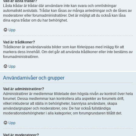
Vad är låsta trådar?
Låsta trådar är trådar där användare inte kan svara och omröstningar
automatiskt avslutats. Trådar kan låsas av många anledningar och de låses av
moderatorer eller forumadministratörer. Det är möjligt att du också kan låsa
dina egna trådar om du har behörighet.
Upp
Vad är trådikoner?
Trådikoner är användarvalda bilder som kan förknippas med inlägg för att
markera dess innehåll. Om det går att använda trådikoner eller inte bestäms av
forumadministratören.
Upp
Användarnivåer och grupper
Vad är administratörer?
Administratörer är medlemmar tilldelade den högsta nivån av kontroll över hela
forumet. Dessa medlemmar kan kontrollera alla aspekter av forumets drift,
vilket inkluderar att ställa in behörigheter, bannlysa användare, skapa
användargrupper och moderatorer, osv. De har också fullständiga
moderationsbehörigheter i alla kategorier, om forumgrundaren tillåtit det.
Upp
Vad är moderatorer?