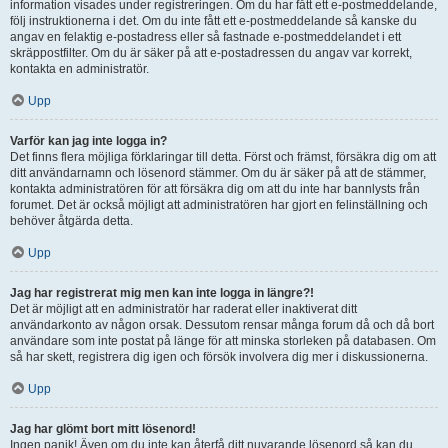
information visades under registreringen. Om du har fått ett e-postmeddelande,
följ instruktionerna i det. Om du inte fått ett e-postmeddelande så kanske du
angav en felaktig e-postadress eller så fastnade e-postmeddelandet i ett
skräppostfilter. Om du är säker på att e-postadressen du angav var korrekt,
kontakta en administratör.
Upp
Varför kan jag inte logga in?
Det finns flera möjliga förklaringar till detta. Först och främst, försäkra dig om att
ditt användarnamn och lösenord stämmer. Om du är säker på att de stämmer,
kontakta administratören för att försäkra dig om att du inte har bannlysts från
forumet. Det är också möjligt att administratören har gjort en felinställning och
behöver åtgärda detta.
Upp
Jag har registrerat mig men kan inte logga in längre?!
Det är möjligt att en administratör har raderat eller inaktiverat ditt
användarkonto av någon orsak. Dessutom rensar många forum då och då bort
användare som inte postat på länge för att minska storleken på databasen. Om
så har skett, registrera dig igen och försök involvera dig mer i diskussionerna.
Upp
Jag har glömt bort mitt lösenord!
Ingen panik! Även om du inte kan återfå ditt nuvarande lösenord så kan du