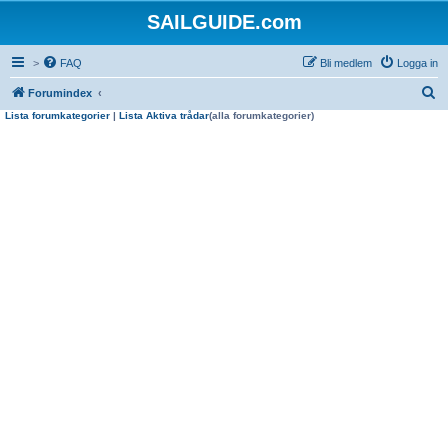
SAILGUIDE.com
>
FAQ
Bli medlem
Logga in
S
Forumindex
Lista forumkategorier
|
Lista Aktiva trådar
(alla forumkategorier)
ö
k