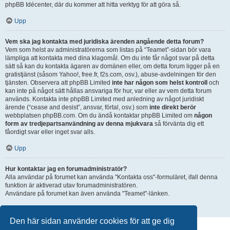
phpBB Idécenter, där du kommer att hitta verktyg för att göra så.
Upp
Vem ska jag kontakta med juridiska ärenden angående detta forum?
Vem som helst av administratörerna som listas på “Teamet”-sidan bör vara
lämpliga att kontakta med dina klagomål. Om du inte får något svar på detta
sätt så kan du kontakta ägaren av domänen eller, om detta forum ligger på en
gratistjänst (såsom Yahoo!, free.fr, f2s.com, osv.), abuse-avdelningen för den
tjänsten. Observera att phpBB Limited
inte har någon som helst kontroll
och
kan inte på något sätt hållas ansvariga för hur, var eller av vem detta forum
används. Kontakta inte phpBB Limited med anledning av något juridiskt
ärende (“cease and desist”, ansvar, förtal, osv.) som
inte direkt berör
webbplatsen phpBB.com. Om du ändå kontaktar phpBB Limited om
någon
form av tredjepartsanvändning av denna mjukvara
så förvänta dig ett
fåordigt svar eller inget svar alls.
Upp
Hur kontaktar jag en forumadministratör?
Alla användar på forumet kan använda "Kontakta oss"-formuläret, ifall denna
funktion är aktiverad utav forumadministratören.
Användare på forumet kan även använda "Teamet"-länken.
Upp
Den här sidan använder cookies för att ge dig