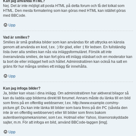
Kan jag använda HTML?
Nej. Det är inte möjligt att posta HTML på detta forum och få det tolkat som
HTML. Den mesta formatering som kan göras med HTML kan istället göras
med BBCode.
Upp
Vad är smilies?
Smilies är små grafiska bilder som kan användas för att uttrycka en känsla
genom att använda en kod, t.ex. :) för glad, eller :( för ledsen. En fullständig
lista över alla smilies kan nås via inläggsformuläret. Försök att inte
överanvända smilies, de kan fort göra ett inlägg oläsbart och en moderator kan
ta bort de eller inlägget helt och hållet. Administratören kan också ha satt en
gräns för hur många smilies ett inlägg får innehålla.
Upp
Kan jag infoga bilder?
Ja, bilder kan visas i dina inlägg. Om administratören har aktiverat bilagor så
kan du ladda upp bilderna direkt till forumet. Annars måste du länka till en bild
som finns på en offentlig webbserver, t.ex. http://www.example.com/my-
picture.gif. Du kan inte länka till bilder som bara finns på din PC (såvida den
inte är en offentlig webbserver) eller till bilder som finns bakom
autentiseringsmekanismer, som t.ex. Hotmail eller Yahoo, lösenorsskyddade
sajter, m.m. För att infoga en bild, använd BBCode-taggen [img].
Upp