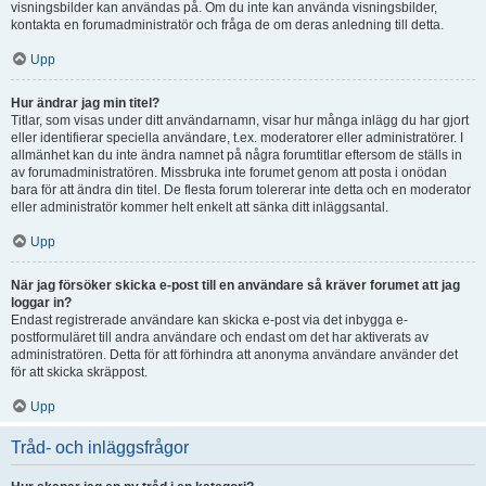
visningsbilder kan användas på. Om du inte kan använda visningsbilder,
kontakta en forumadministratör och fråga de om deras anledning till detta.
Upp
Hur ändrar jag min titel?
Titlar, som visas under ditt användarnamn, visar hur många inlägg du har gjort
eller identifierar speciella användare, t.ex. moderatorer eller administratörer. I
allmänhet kan du inte ändra namnet på några forumtitlar eftersom de ställs in
av forumadministratören. Missbruka inte forumet genom att posta i onödan
bara för att ändra din titel. De flesta forum tolererar inte detta och en moderator
eller administratör kommer helt enkelt att sänka ditt inläggsantal.
Upp
När jag försöker skicka e-post till en användare så kräver forumet att jag
loggar in?
Endast registrerade användare kan skicka e-post via det inbygga e-
postformuläret till andra användare och endast om det har aktiverats av
administratören. Detta för att förhindra att anonyma användare använder det
för att skicka skräppost.
Upp
Tråd- och inläggsfrågor