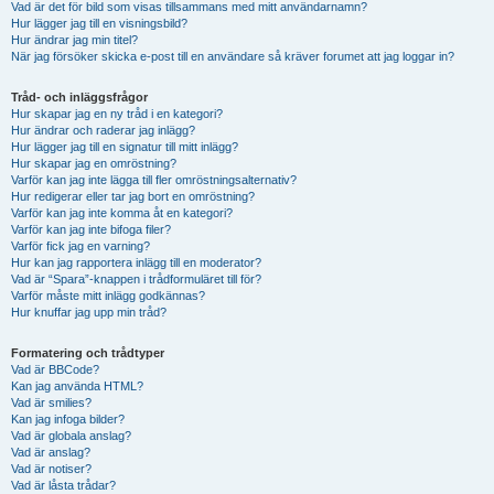
Vad är det för bild som visas tillsammans med mitt användarnamn?
Hur lägger jag till en visningsbild?
Hur ändrar jag min titel?
När jag försöker skicka e-post till en användare så kräver forumet att jag loggar in?
Tråd- och inläggsfrågor
Hur skapar jag en ny tråd i en kategori?
Hur ändrar och raderar jag inlägg?
Hur lägger jag till en signatur till mitt inlägg?
Hur skapar jag en omröstning?
Varför kan jag inte lägga till fler omröstningsalternativ?
Hur redigerar eller tar jag bort en omröstning?
Varför kan jag inte komma åt en kategori?
Varför kan jag inte bifoga filer?
Varför fick jag en varning?
Hur kan jag rapportera inlägg till en moderator?
Vad är “Spara”-knappen i trådformuläret till för?
Varför måste mitt inlägg godkännas?
Hur knuffar jag upp min tråd?
Formatering och trådtyper
Vad är BBCode?
Kan jag använda HTML?
Vad är smilies?
Kan jag infoga bilder?
Vad är globala anslag?
Vad är anslag?
Vad är notiser?
Vad är låsta trådar?