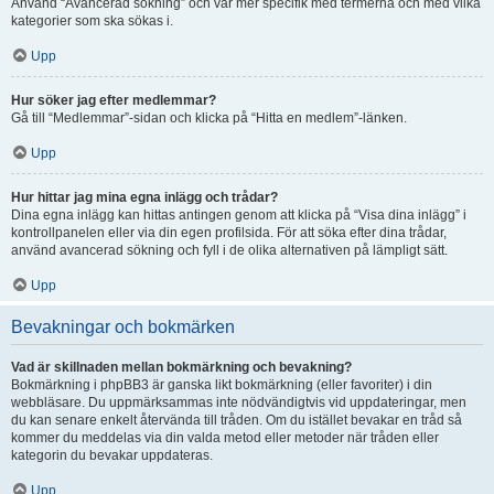
Använd “Avancerad sökning” och var mer specifik med termerna och med vilka
kategorier som ska sökas i.
Upp
Hur söker jag efter medlemmar?
Gå till “Medlemmar”-sidan och klicka på “Hitta en medlem”-länken.
Upp
Hur hittar jag mina egna inlägg och trådar?
Dina egna inlägg kan hittas antingen genom att klicka på “Visa dina inlägg” i
kontrollpanelen eller via din egen profilsida. För att söka efter dina trådar,
använd avancerad sökning och fyll i de olika alternativen på lämpligt sätt.
Upp
Bevakningar och bokmärken
Vad är skillnaden mellan bokmärkning och bevakning?
Bokmärkning i phpBB3 är ganska likt bokmärkning (eller favoriter) i din
webbläsare. Du uppmärksammas inte nödvändigtvis vid uppdateringar, men
du kan senare enkelt återvända till tråden. Om du istället bevakar en tråd så
kommer du meddelas via din valda metod eller metoder när tråden eller
kategorin du bevakar uppdateras.
Upp