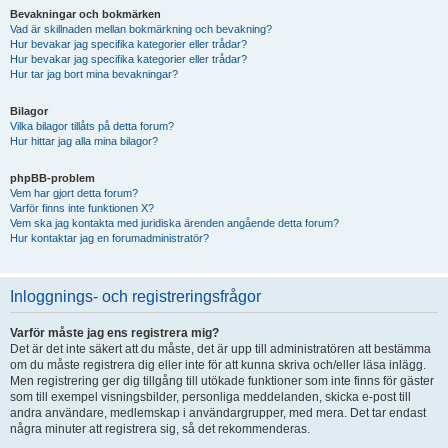
Bevakningar och bokmärken
Vad är skillnaden mellan bokmärkning och bevakning?
Hur bevakar jag specifika kategorier eller trådar?
Hur bevakar jag specifika kategorier eller trådar?
Hur tar jag bort mina bevakningar?
Bilagor
Vilka bilagor tillåts på detta forum?
Hur hittar jag alla mina bilagor?
phpBB-problem
Vem har gjort detta forum?
Varför finns inte funktionen X?
Vem ska jag kontakta med juridiska ärenden angående detta forum?
Hur kontaktar jag en forumadministratör?
Inloggnings- och registreringsfrågor
Varför måste jag ens registrera mig?
Det är det inte säkert att du måste, det är upp till administratören att bestämma
om du måste registrera dig eller inte för att kunna skriva och/eller läsa inlägg.
Men registrering ger dig tillgång till utökade funktioner som inte finns för gäster
som till exempel visningsbilder, personliga meddelanden, skicka e-post till
andra användare, medlemskap i användargrupper, med mera. Det tar endast
några minuter att registrera sig, så det rekommenderas.