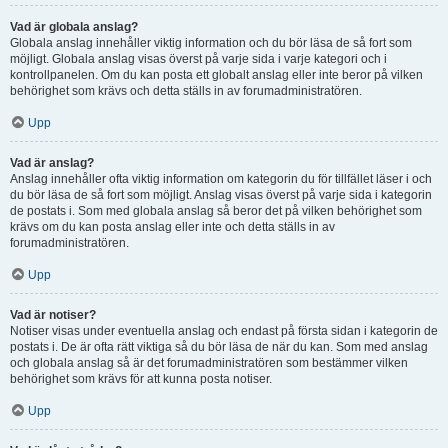
Vad är globala anslag?
Globala anslag innehåller viktig information och du bör läsa de så fort som
möjligt. Globala anslag visas överst på varje sida i varje kategori och i
kontrollpanelen. Om du kan posta ett globalt anslag eller inte beror på vilken
behörighet som krävs och detta ställs in av forumadministratören.
Upp
Vad är anslag?
Anslag innehåller ofta viktig information om kategorin du för tillfället läser i och
du bör läsa de så fort som möjligt. Anslag visas överst på varje sida i kategorin
de postats i. Som med globala anslag så beror det på vilken behörighet som
krävs om du kan posta anslag eller inte och detta ställs in av
forumadministratören.
Upp
Vad är notiser?
Notiser visas under eventuella anslag och endast på första sidan i kategorin de
postats i. De är ofta rätt viktiga så du bör läsa de när du kan. Som med anslag
och globala anslag så är det forumadministratören som bestämmer vilken
behörighet som krävs för att kunna posta notiser.
Upp