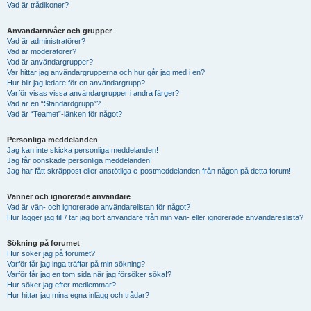
Vad är trådikoner?
Användarnivåer och grupper
Vad är administratörer?
Vad är moderatorer?
Vad är användargrupper?
Var hittar jag användargrupperna och hur går jag med i en?
Hur blir jag ledare för en användargrupp?
Varför visas vissa användargrupper i andra färger?
Vad är en “Standardgrupp”?
Vad är “Teamet”-länken för något?
Personliga meddelanden
Jag kan inte skicka personliga meddelanden!
Jag får oönskade personliga meddelanden!
Jag har fått skräppost eller anstötliga e-postmeddelanden från någon på detta forum!
Vänner och ignorerade användare
Vad är vän- och ignorerade användarelistan för något?
Hur lägger jag till / tar jag bort användare från min vän- eller ignorerade användareslista?
Sökning på forumet
Hur söker jag på forumet?
Varför får jag inga träffar på min sökning?
Varför får jag en tom sida när jag försöker söka!?
Hur söker jag efter medlemmar?
Hur hittar jag mina egna inlägg och trådar?