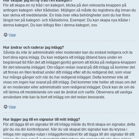
Hur skapar jag en ny tråd i en kategori?
För att skapa en ny tråd i en kategori, klicka på den relevanta knappen på
antingen kategori- eller trådsidan. Möjligen så måste du registrera dig innan du
kan skriva ett meddelande. En lista över vilka behörigheter som du har finns
längst ner på kategori- och trådsidorna. Exempel: Du kan skapa nya trådar i
denna kategori, Du kan bifoga filer i denna kategori, osv.
Upp
Hur ändrar och raderar jag inlägg?
Såvida du inte är administratör eller moderator kan du endast redigera och ta
bort dina egna inlägg. Du kan redigera ett inlägg (ibland bara under en
begränsad tid från det att inlägget gjorts) genom att klicka på redigera-knappen
för det relevanta inlägget. Om någon redan svarat på ditt inlägg så kommer det
att finnas en liten textrad under ditt inlägg efter att du redigerat det, som visar
hur många gånger och när du har redigerat inlägget. Detta kommer inte att
visas om ingen har svarat på ditt inlägg. Det kommer inte heller att visas om det
är en moderator eller administratör som redigerat inlägget. Dock kan de om de
vill lämna ett meddelande om vad de ändrat och varför. Observera att vanliga
användare inte kan ta bort ett inlägg om det redan besvarats.
Upp
Hur lägger jag till en signatur till mitt inlägg?
För att lägga till en signatur till ett inlägg måste du först skapa en signatur, detta
gör du via din kontrollpanel. När du väl skapat din signatur kan du kryssa i
Infoga min signatur-rutan i inläggsformuläret för att lägga till din signatur till ditt