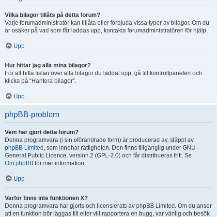
Vilka bilagor tillåts på detta forum?
Varje forumadministratör kan tillåta eller förbjuda vissa typer av bilagor. Om du
är osäker på vad som får laddas upp, kontakta forumadministratören för hjälp.
Upp
Hur hittar jag alla mina bilagor?
För att hitta listan över alla bilagor du laddat upp, gå till kontrollpanelen och
klicka på “Hantera bilagor”.
Upp
phpBB-problem
Vem har gjort detta forum?
Denna programvara (i sin oförändrade form) är producerad av, släppt av
phpBB Limited
, som innehar rättigheten. Den finns tillgänglig under GNU
General Public Licence, version 2 (GPL-2.0) och får distribueras fritt. Se
Om phpBB
för mer information.
Upp
Varför finns inte funktionen X?
Denna programvara har gjorts och licensierats av phpBB Limited. Om du anser
att en funktion bör läggas till eller vill rapportera en bugg, var vänlig och besök