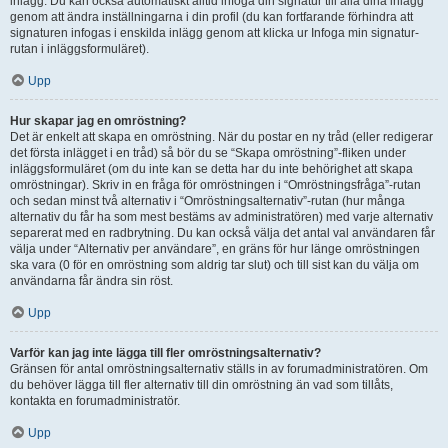
inlägg. Du kan också automatiskt alltid infoga din signatur till alla dina inlägg
genom att ändra inställningarna i din profil (du kan fortfarande förhindra att
signaturen infogas i enskilda inlägg genom att klicka ur Infoga min signatur-
rutan i inläggsformuläret).
Upp
Hur skapar jag en omröstning?
Det är enkelt att skapa en omröstning. När du postar en ny tråd (eller redigerar
det första inlägget i en tråd) så bör du se “Skapa omröstning”-fliken under
inläggsformuläret (om du inte kan se detta har du inte behörighet att skapa
omröstningar). Skriv in en fråga för omröstningen i “Omröstningsfråga”-rutan
och sedan minst två alternativ i “Omröstningsalternativ”-rutan (hur många
alternativ du får ha som mest bestäms av administratören) med varje alternativ
separerat med en radbrytning. Du kan också välja det antal val användaren får
välja under “Alternativ per användare”, en gräns för hur länge omröstningen
ska vara (0 för en omröstning som aldrig tar slut) och till sist kan du välja om
användarna får ändra sin röst.
Upp
Varför kan jag inte lägga till fler omröstningsalternativ?
Gränsen för antal omröstningsalternativ ställs in av forumadministratören. Om
du behöver lägga till fler alternativ till din omröstning än vad som tillåts,
kontakta en forumadministratör.
Upp