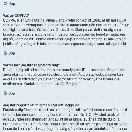
Upp
Vad är COPPA?
COPPA, eller Child Online Privacy and Protection Act of 1998, är en lag i USA
som kräver att webbplatser som samlar in information från barn under 13 år har
skriftligt tillstånd från föräldrarna. Om du är osäker på om detta rör dig som
försöker att registrera dig, eller om det rör webbplatsen du försöker registrera
dig på, kontakta ett juridiskt ombud för hjälp. Observera att phpBB inte kan ge
juridisk rådgivning och inte kan kontaktas angående något som helst juridiskt.
Upp
Varför kan jag inte registrera mig?
Det är möjligt att administratören har bannlyst din IP-adress eller förbjudit det
användarnamn du försöker registrera dig med. Ägaren av webbplatsen kan
också ha inaktiverat nyregistreringar för att förhindra att nya besökare blir
medlemmar. Kontakta en administratör för hjälp.
Upp
Jag har registrerat mig men kan inte logga in!
Försäkra dig först och främst om att du anger rätt användarnamn och lösenord.
Om de stämmer så kan en av två saker ha hänt. Om COPPA-stöd är aktiverat
och du under registreringen angav att du är under 13 år så måste du följa
instruktionerna du fått. Vissa forum kräver också att nya registreringar aktiveras
innan de kan användas, antingen av dig själv eller av an administratör; denna