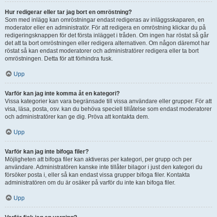
Hur redigerar eller tar jag bort en omröstning?
Som med inlägg kan omröstningar endast redigeras av inläggsskaparen, en
moderator eller en administratör. För att redigera en omröstning klickar du på
redigeringsknappen för det första inlägget i tråden. Om ingen har röstat så går
det att ta bort omröstningen eller redigera alternativen. Om någon däremot har
röstat så kan endast moderatorer och administratörer redigera eller ta bort
omröstningen. Detta för att förhindra fusk.
Upp
Varför kan jag inte komma åt en kategori?
Vissa kategorier kan vara begränsade till vissa användare eller grupper. För att
visa, läsa, posta, osv. kan du behöva speciell tillåtelse som endast moderatorer
och administratörer kan ge dig. Pröva att kontakta dem.
Upp
Varför kan jag inte bifoga filer?
Möjligheten att bifoga filer kan aktiveras per kategori, per grupp och per
användare. Administratören kanske inte tillåter bilagor i just den kategori du
försöker posta i, eller så kan endast vissa grupper bifoga filer. Kontakta
administratören om du är osäker på varför du inte kan bifoga filer.
Upp