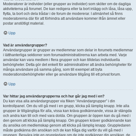
Moderatorer är individer (eller grupper av individer) som sköter om de dagliga
aktiviteterna på forumet. De kan redigera eller ta bort inlägg och låsa, låsa upp,
flytta, ta bort och dela trådar i de forum de modererar. I allmänhet så finns
moderatorerna där för att förhindra att användare kommer ifrån ämnet eller
postar anstötligt material.
Upp
Vad är användargrupper?
Användargrupper är grupper av medlemmar som delar in forumets medlemmar
i lätthanterliga sektioner som forumadministratörerna kan arbeta med. Varje
användar kan vara medlem i flera grupper och kan tilldelas individuella
behörigheter. Detta gör det enkelt för administratörer att ändra behörigheter för
många användare på samma gång, som till exempel att byta
moderationsbehörigheter eller ge användare tillgång till ett privat forum.
Upp
Var hittar jag användargrupperna och hur går jag med i en?
Du kan visa alla användargrupper via fliken “Användargrupper” i din
kontrollpanel. Om du vill gå med i en grupp, klicka på lämplig knapp. Inte alla
grupper är tillgängliga för alla, vissa kan kräva godkännande, vissa är stängda
och andra kan till och med vara dolda. Om gruppen är öppen kan du gå med i
den genom att klicka på lämplig knapp. Om gruppen kräver godkännande kan
du ansöka om medlemskap genom att klicka på lämplig knapp. Gruppledaren
måste godkänna din ansökan och de kan fråga dig varför du vill gå med i
gruppen. Besvära inte en gruppledare om de inte godkänner din ansökan, de