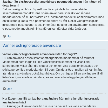
Jag har fått skräppost eller anstötliga e-postmeddelanden från någon på
detta forum!
Det var tråkigt att höra. E-postformuläret på detta forum innehåller
säkerhetsrutiner för att kunna spåra användare som skickar sådana
meddelanden, så du bör skicka ett e-postmeddelande till administratören med
en fullständig kopia av e-postmeddelandet du fått. Det är väldigt viktigt att
inkludera e-posthuvudet (detta innehåller detaljer om användaren som skickat
e-postmeddelandet). Administratören kan därefter vidta åtgärder.
Upp
Vänner och ignorerade användare
Vad är vän- och ignorerade användarelistan för något?
Du kan använda dessa listor för att organisera medlemmar på forumet.
Medlemmar som läggs till i din vänskapslista kommer att visas i din
kontrollpanel vilket låter dig snabbt och enkelt visa deras onlinestatus och
skicka personliga meddelanden till dem. Om det stöds i mallen så kan inlägg
från dessa användare också framhävas. Om du lägger till en användare till din
lista över ignorerade användare, så kommer alla inlägg de gör att döljas
automatiskt.
Upp
Hur lägger jag till / tar jag bort användare från min vän- eller ignorerade
användareslista?
Du kan lägga till användare till din lista på två sätt. På varje användares