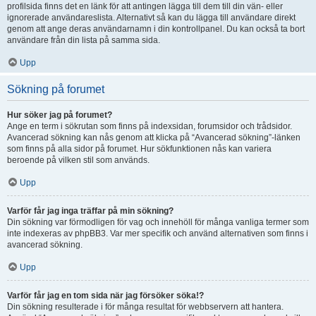
profilsida finns det en länk för att antingen lägga till dem till din vän- eller
ignorerade användareslista. Alternativt så kan du lägga till användare direkt
genom att ange deras användarnamn i din kontrollpanel. Du kan också ta bort
användare från din lista på samma sida.
Upp
Sökning på forumet
Hur söker jag på forumet?
Ange en term i sökrutan som finns på indexsidan, forumsidor och trådsidor.
Avancerad sökning kan nås genom att klicka på “Avancerad sökning”-länken
som finns på alla sidor på forumet. Hur sökfunktionen nås kan variera
beroende på vilken stil som används.
Upp
Varför får jag inga träffar på min sökning?
Din sökning var förmodligen för vag och innehöll för många vanliga termer som
inte indexeras av phpBB3. Var mer specifik och använd alternativen som finns i
avancerad sökning.
Upp
Varför får jag en tom sida när jag försöker söka!?
Din sökning resulterade i för många resultat för webbservern att hantera.