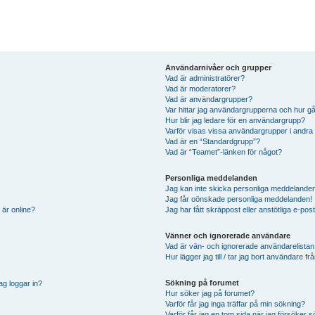
Användarnivåer och grupper
Vad är administratörer?
Vad är moderatorer?
Vad är användargrupper?
Var hittar jag användargrupperna och hur gå
Hur blir jag ledare för en användargrupp?
Varför visas vissa användargrupper i andra
Vad är en “Standardgrupp”?
Vad är “Teamet”-länken för något?
Personliga meddelanden
Jag kan inte skicka personliga meddelande
Jag får oönskade personliga meddelanden!
 är online?
Jag har fått skräppost eller anstötliga e-p
Vänner och ignorerade användare
Vad är vän- och ignorerade användarelistan
Hur lägger jag till / tar jag bort användare 
Sökning på forumet
ag loggar in?
Hur söker jag på forumet?
Varför får jag inga träffar på min sökning?
Varför får jag en tom sida när jag försöker 