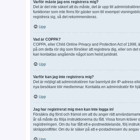
Varför måste jag ens registrera mig?
Det är det inte säkert att du måste, det är upp till administratör
funktioner som inte finns för gäster som till exempel visnings
registrera sig, så det rekommenderas.
Upp
Vad är COPPA?
COPPA, eller Child Online Privacy and Protection Act of 1998, är
på om detta rör dig som försöker att registrera dig, eller om det
kan kontaktas angående något som helst juridiskt.
Upp
Varför kan jag inte registrera mig?
Det är möjligt att administratören har bannlyst din IP-adress el
nya besökare blir medlemmar. Kontakta en administratör för hjä
Upp
Jag har registrerat mig men kan inte logga in!
Försäkra dig först och främst om att du anger rätt användarna
år så måste du följa instruktionerna du fått. Vissa forum kräver
registreringen. Om du har fått ett e-postmeddelande, följ instr
skräppostfilter. Om du är säker på att e-postadressen du angav v
Upp