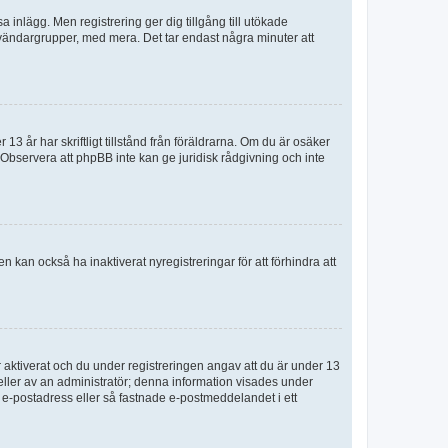
sa inlägg. Men registrering ger dig tillgång till utökade
nvändargrupper, med mera. Det tar endast några minuter att
3 år har skriftligt tillstånd från föräldrarna. Om du är osäker
p. Observera att phpBB inte kan ge juridisk rådgivning och inte
 kan också ha inaktiverat nyregistreringar för att förhindra att
aktiverat och du under registreringen angav att du är under 13
 eller av an administratör; denna information visades under
g e-postadress eller så fastnade e-postmeddelandet i ett