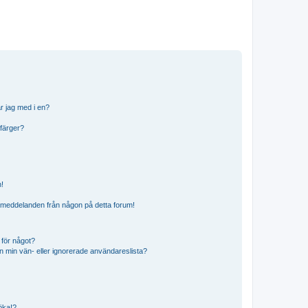
r jag med i en?
 färger?
n!
ostmeddelanden från någon på detta forum!
 för något?
från min vän- eller ignorerade användareslista?
söka!?