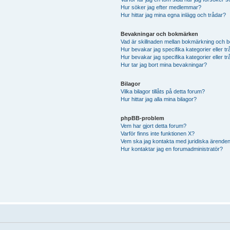
Hur söker jag efter medlemmar?
Hur hittar jag mina egna inlägg och trådar?
Bevakningar och bokmärken
Vad är skillnaden mellan bokmärkning och 
Hur bevakar jag specifika kategorier eller t
Hur bevakar jag specifika kategorier eller t
Hur tar jag bort mina bevakningar?
Bilagor
Vilka bilagor tillåts på detta forum?
Hur hittar jag alla mina bilagor?
phpBB-problem
Vem har gjort detta forum?
Varför finns inte funktionen X?
Vem ska jag kontakta med juridiska ärende
Hur kontaktar jag en forumadministratör?