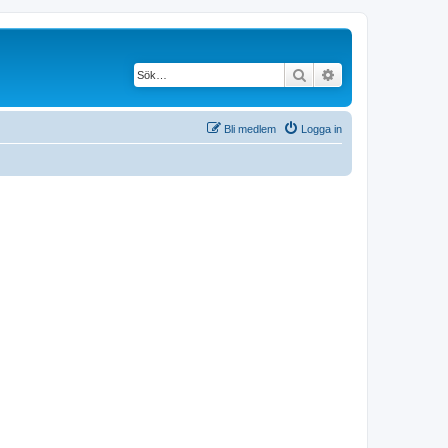
Sök
Avancerad söknin
Bli medlem
Logga in