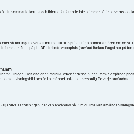
 ställt in sommartid korrekt och tiderna fortfarande inte stämmer så är serverns kloc
råk eller så har ingen översatt forumet till ditt språk. Fråga administratören om de s
er information finns på phpBB Limiteds webbplats (använd länken längst ner på for
arnamn?
mn i inlägg. Den ena är en titelbild, oftast är dessa bilder i form av stjärnor, pric
nd som en visningsbild och är i allmänhet unik eller personlig för varje användare.
 och välja vilka sätt visningsbilder kan användas på. Om du inte kan använda visning