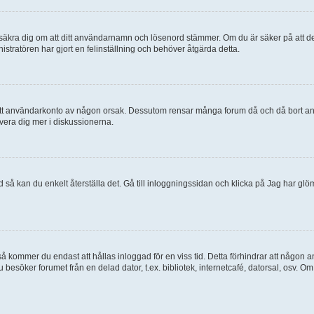
, försäkra dig om att ditt användarnamn och lösenord stämmer. Om du är säker på att d
nistratören har gjort en felinställning och behöver åtgärda detta.
at ditt användarkonto av någon orsak. Dessutom rensar många forum då och då bort a
lvera dig mer i diskussionerna.
 så kan du enkelt återställa det. Gå till inloggningssidan och klicka på Jag har glö
 kommer du endast att hållas inloggad för en viss tid. Detta förhindrar att någon ann
esöker forumet från en delad dator, t.ex. bibliotek, internetcafé, datorsal, osv. O