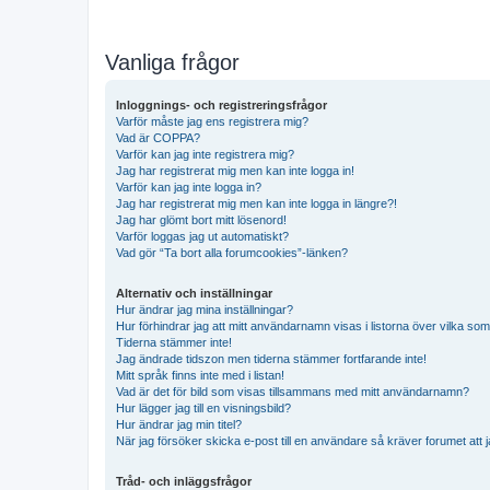
Vanliga frågor
Inloggnings- och registreringsfrågor
Varför måste jag ens registrera mig?
Vad är COPPA?
Varför kan jag inte registrera mig?
Jag har registrerat mig men kan inte logga in!
Varför kan jag inte logga in?
Jag har registrerat mig men kan inte logga in längre?!
Jag har glömt bort mitt lösenord!
Varför loggas jag ut automatiskt?
Vad gör “Ta bort alla forumcookies”-länken?
Alternativ och inställningar
Hur ändrar jag mina inställningar?
Hur förhindrar jag att mitt användarnamn visas i listorna över vilka som
Tiderna stämmer inte!
Jag ändrade tidszon men tiderna stämmer fortfarande inte!
Mitt språk finns inte med i listan!
Vad är det för bild som visas tillsammans med mitt användarnamn?
Hur lägger jag till en visningsbild?
Hur ändrar jag min titel?
När jag försöker skicka e-post till en användare så kräver forumet att j
Tråd- och inläggsfrågor