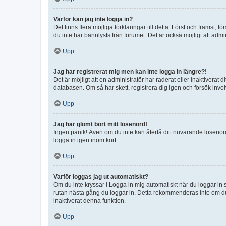
Varför kan jag inte logga in?
Det finns flera möjliga förklaringar till detta. Först och främst
du inte har bannlysts från forumet. Det är också möjligt att admi
Upp
Jag har registrerat mig men kan inte logga in längre?!
Det är möjligt att en administratör har raderat eller inaktiver
databasen. Om så har skett, registrera dig igen och försök invo
Upp
Jag har glömt bort mitt lösenord!
Ingen panik! Även om du inte kan återfå ditt nuvarande lösenord
logga in igen inom kort.
Upp
Varför loggas jag ut automatiskt?
Om du inte kryssar i Logga in mig automatiskt när du loggar in så
rutan nästa gång du loggar in. Detta rekommenderas inte om du b
inaktiverat denna funktion.
Upp