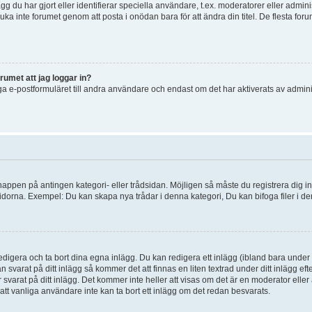
g du har gjort eller identifierar speciella användare, t.ex. moderatorer eller admin
uka inte forumet genom att posta i onödan bara för att ändra din titel. De flesta foru
rumet att jag loggar in?
a e-postformuläret till andra användare och endast om det har aktiverats av admini
knappen på antingen kategori- eller trådsidan. Möjligen så måste du registrera dig i
idorna. Exempel: Du kan skapa nya trådar i denna kategori, Du kan bifoga filer i de
digera och ta bort dina egna inlägg. Du kan redigera ett inlägg (ibland bara under e
svarat på ditt inlägg så kommer det att finnas en liten textrad under ditt inlägg ef
 svarat på ditt inlägg. Det kommer inte heller att visas om det är en moderator elle
t vanliga användare inte kan ta bort ett inlägg om det redan besvarats.