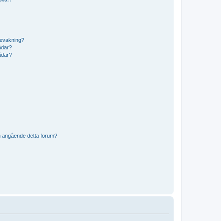
bevakning?
rådar?
rådar?
n angående detta forum?