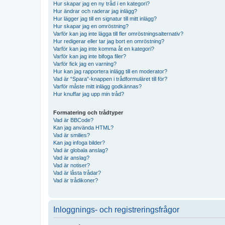
Hur skapar jag en ny tråd i en kategori?
Hur ändrar och raderar jag inlägg?
Hur lägger jag till en signatur till mitt inlägg?
Hur skapar jag en omröstning?
Varför kan jag inte lägga till fler omröstningsalternativ?
Hur redigerar eller tar jag bort en omröstning?
Varför kan jag inte komma åt en kategori?
Varför kan jag inte bifoga filer?
Varför fick jag en varning?
Hur kan jag rapportera inlägg till en moderator?
Vad är “Spara”-knappen i trådformuläret till för?
Varför måste mitt inlägg godkännas?
Hur knuffar jag upp min tråd?
Formatering och trådtyper
Vad är BBCode?
Kan jag använda HTML?
Vad är smilies?
Kan jag infoga bilder?
Vad är globala anslag?
Vad är anslag?
Vad är notiser?
Vad är låsta trådar?
Vad är trådikoner?
Inloggnings- och registreringsfrågor