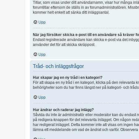
Titlar, som visas under ditt användarnamn, visar hur många inläg
forumtitlar eftersom de ställs in av forumadministratören. Missbr
kommer helt enkelt att sänka ditt inläggsantal.
Upp
När jag försöker skicka e-post till en användare så kräver fo
Endast registrerade användare kan skicka e-post via det inbygg
använder det för att skicka skräppost.
Upp
Tråd- och inläggsfrågor
Hur skapar jag en ny tråd i en kategori?
För att skapa en ny tråd i en kategori, klicka på den relevanta 
behörigheter som du har finns längst ner på kategori- och tråds
Upp
Hur ändrar och raderar jag inlägg?
Såvida du inte är administratör eller moderator kan du endast re
på redigera-knappen för det relevanta inlägget. Om någon redan 
har redigerat inlägget. Detta kommer inte att visas om ingen har
lämna ett meddelande om vad de ändrat och varför. Observera at