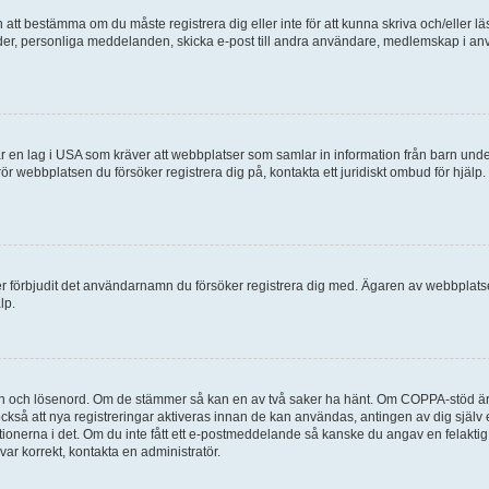
en att bestämma om du måste registrera dig eller inte för att kunna skriva och/eller lä
bilder, personliga meddelanden, skicka e-post till andra användare, medlemskap i a
 en lag i USA som kräver att webbplatser som samlar in information från barn under 1
 rör webbplatsen du försöker registrera dig på, kontakta ett juridiskt ombud för hjäl
ler förbjudit det användarnamn du försöker registrera dig med. Ägaren av webbplatsen
lp.
mn och lösenord. Om de stämmer så kan en av två saker ha hänt. Om COPPA-stöd är 
 också att nya registreringar aktiveras innan de kan användas, antingen av dig själv
uktionerna i det. Om du inte fått ett e-postmeddelande så kanske du angav en felakti
ar korrekt, kontakta en administratör.