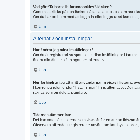
Vad gör “Ta bort alla forumcookies”-länken?
Genom att klicka på den länken så tas alla cookies som har skap
Om du har problem med att logga in eller logga ut så kan det hjä
Upp
Alternativ och inställningar
Hur ändrar jag mina inställningar?
Om du är registrerad så sparas alla dina inställningar i forumets
ändra alla dina inställningar och alternativ.
Upp
Hur förhindrar jag att mitt användarnamn visas i listorna öve
I kontrollpanelen under “Inställningar” finns alternativet Dölj a
räknas som en dold användare.
Upp
Tiderna stämmer inte!
Det kan vara så att tiderna som visas är för en annan tidszon än d
Observera att endast registrerade användare kan byta tidszon, de
Upp