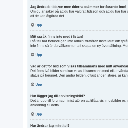
Jag ändrade tidszon men tiderna stämmer fortfarande inte!
Om du är säker på att du har valt rätt tidszon och att du har har
att de kan åtgärda det.
Upp
Mitt språk finns inte med i listan!
I så fall har förmodligen inte administratören installerat ditt sp
inte finns så är du välkommen att skapa en ny översättning. M
Upp
Vad är det för bild som visas tillsammans med mitt använd
Det finns två bilder som kan visas tillsammans med ett användarna
status på forumet. Den andra bilden, oftast är den större, är kä
Upp
Hur lägger jag till en visningsbild?
Det är upp till forumadministratören att tillåta visningsbilder
anledning till detta.
Upp
Hur ändrar jag min titel?