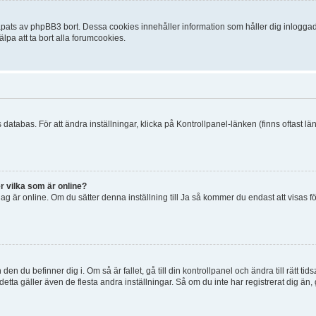
ats av phpBB3 bort. Dessa cookies innehåller information som håller dig inloggad på
lpa att ta bort alla forumcookies.
 databas. För att ändra inställningar, klicka på Kontrollpanel-länken (finns oftast lä
r vilka som är online?
tt jag är online. Om du sätter denna inställning till Ja så kommer du endast att visas 
en du befinner dig i. Om så är fallet, gå till din kontrollpanel och ändra till rätt t
tta gäller även de flesta andra inställningar. Så om du inte har registrerat dig än, 