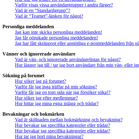
Varför visas vissa användargrupper i andra färger?
Vad är en “Standardgrupp”?
Vad är “Teamet”-länken för något?
Personliga meddelanden
Jag kan inte skicka personliga meddelanden!
Jag får oönskade personliga meddelanden!
Jag har fått skräppost eller anstötliga e-postmeddelanden från 
Vänner och ignorerade användare
Vad är vän- och ignorerade användarelistan för något?
Hur lägger jag till / tar jag bort användare från min vän- eller 
Sökning på forumet
Hur söker jag på forumet?
Varför får jag inga träffar på min sökning?
Varför får jag en tom sida när jag försöker söka!?
Hur söker jag efter medlemmar?
Hur hittar jag mina egna inlägg och trådar?
Bevakningar och bokmärken
Vad är skillnaden mellan bokmärkning och bevakning?
Hur bevakar jag specifika kategorier eller trådar?
Hur bevakar jag specifika kategorier eller trådar?
Hur tar jag bort mina bevakningar?