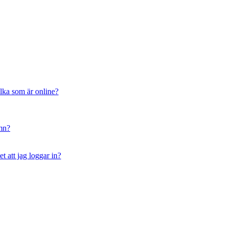
ilka som är online?
amn?
t att jag loggar in?