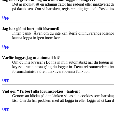
Det är möjligt att en administratör har raderat eller inaktiver
på databasen. Om så har skett, registrera dig igen och försök in
Upp
Jag har glömt bort mitt lösenord!
Ingen panik! Även om du inte kan återfå ditt nuvarande lösenord
kunna logga in igen inom kort.
Upp
Varför loggas jag ut automatiskt?
Om du inte kryssar i Logga in mig automatiskt när du loggar in s
kryssa i rutan nästa gång du loggar in. Detta rekommenderas inte
forumadministratören inaktiverat denna funktion.
Upp
Vad gör “Ta bort alla forumcookies”-länken?
Genom att klicka på den länken så tas alla cookies som har skap
läst. Om du har problem med att logga in eller logga ut så kan de
Upp