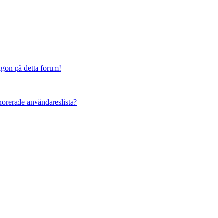
någon på detta forum!
ignorerade användareslista?