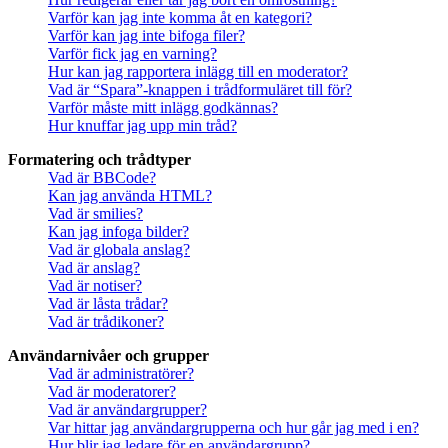
Varför kan jag inte komma åt en kategori?
Varför kan jag inte bifoga filer?
Varför fick jag en varning?
Hur kan jag rapportera inlägg till en moderator?
Vad är “Spara”-knappen i trådformuläret till för?
Varför måste mitt inlägg godkännas?
Hur knuffar jag upp min tråd?
Formatering och trådtyper
Vad är BBCode?
Kan jag använda HTML?
Vad är smilies?
Kan jag infoga bilder?
Vad är globala anslag?
Vad är anslag?
Vad är notiser?
Vad är låsta trådar?
Vad är trådikoner?
Användarnivåer och grupper
Vad är administratörer?
Vad är moderatorer?
Vad är användargrupper?
Var hittar jag användargrupperna och hur går jag med i en?
Hur blir jag ledare för en användargrupp?