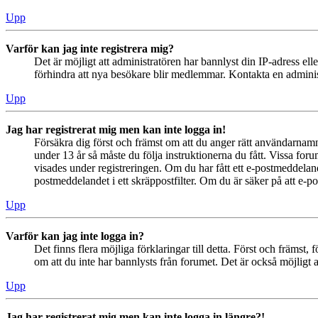
Upp
Varför kan jag inte registrera mig?
Det är möjligt att administratören har bannlyst din IP-adress el
förhindra att nya besökare blir medlemmar. Kontakta en administ
Upp
Jag har registrerat mig men kan inte logga in!
Försäkra dig först och främst om att du anger rätt användarna
under 13 år så måste du följa instruktionerna du fått. Vissa for
visades under registreringen. Om du har fått ett e-postmeddeland
postmeddelandet i ett skräppostfilter. Om du är säker på att e-p
Upp
Varför kan jag inte logga in?
Det finns flera möjliga förklaringar till detta. Först och främs
om att du inte har bannlysts från forumet. Det är också möjligt a
Upp
Jag har registrerat mig men kan inte logga in längre?!