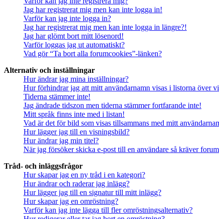
Varför kan jag inte registrera mig?
Jag har registrerat mig men kan inte logga in!
Varför kan jag inte logga in?
Jag har registrerat mig men kan inte logga in längre?!
Jag har glömt bort mitt lösenord!
Varför loggas jag ut automatiskt?
Vad gör “Ta bort alla forumcookies”-länken?
Alternativ och inställningar
Hur ändrar jag mina inställningar?
Hur förhindrar jag att mitt användarnamn visas i listorna över v
Tiderna stämmer inte!
Jag ändrade tidszon men tiderna stämmer fortfarande inte!
Mitt språk finns inte med i listan!
Vad är det för bild som visas tillsammans med mitt användarn
Hur lägger jag till en visningsbild?
Hur ändrar jag min titel?
När jag försöker skicka e-post till en användare så kräver forume
Tråd- och inläggsfrågor
Hur skapar jag en ny tråd i en kategori?
Hur ändrar och raderar jag inlägg?
Hur lägger jag till en signatur till mitt inlägg?
Hur skapar jag en omröstning?
Varför kan jag inte lägga till fler omröstningsalternativ?
Hur redigerar eller tar jag bort en omröstning?