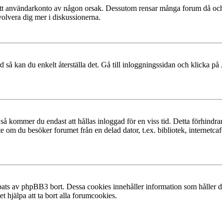
at ditt användarkonto av någon orsak. Dessutom rensar många forum då och
volvera dig mer i diskussionerna.
 så kan du enkelt återställa det. Gå till inloggningssidan och klicka på
å kommer du endast att hållas inloggad för en viss tid. Detta förhindrar
 om du besöker forumet från en delad dator, t.ex. bibliotek, internetcaf
ats av phpBB3 bort. Dessa cookies innehåller information som håller dig
t hjälpa att ta bort alla forumcookies.