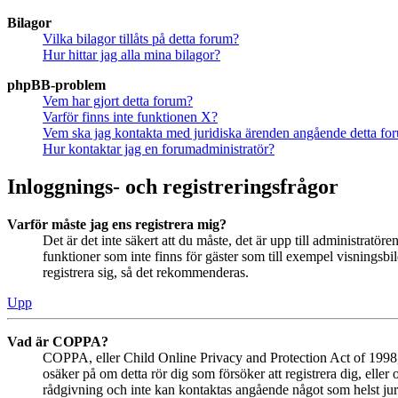
Bilagor
Vilka bilagor tillåts på detta forum?
Hur hittar jag alla mina bilagor?
phpBB-problem
Vem har gjort detta forum?
Varför finns inte funktionen X?
Vem ska jag kontakta med juridiska ärenden angående detta fo
Hur kontaktar jag en forumadministratör?
Inloggnings- och registreringsfrågor
Varför måste jag ens registrera mig?
Det är det inte säkert att du måste, det är upp till administratör
funktioner som inte finns för gäster som till exempel visningsb
registrera sig, så det rekommenderas.
Upp
Vad är COPPA?
COPPA, eller Child Online Privacy and Protection Act of 1998, ä
osäker på om detta rör dig som försöker att registrera dig, eller
rådgivning och inte kan kontaktas angående något som helst juri