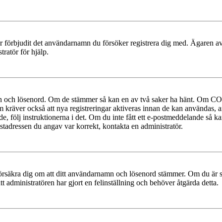
ler förbjudit det användarnamn du försöker registrera dig med. Ägaren av
ratör för hjälp.
mn och lösenord. Om de stämmer så kan en av två saker ha hänt. Om COP
um kräver också att nya registreringar aktiveras innan de kan användas, a
e, följ instruktionerna i det. Om du inte fått ett e-postmeddelande så ka
ostadressen du angav var korrekt, kontakta en administratör.
t, försäkra dig om att ditt användarnamn och lösenord stämmer. Om du är s
tt administratören har gjort en felinställning och behöver åtgärda detta.