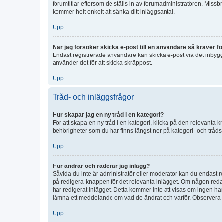
forumtitlar eftersom de ställs in av forumadministratören. Missbr
kommer helt enkelt att sänka ditt inläggsantal.
Upp
När jag försöker skicka e-post till en användare så kräver fo
Endast registrerade användare kan skicka e-post via det inbygg
använder det för att skicka skräppost.
Upp
Tråd- och inläggsfrågor
Hur skapar jag en ny tråd i en kategori?
För att skapa en ny tråd i en kategori, klicka på den relevanta 
behörigheter som du har finns längst ner på kategori- och tråds
Upp
Hur ändrar och raderar jag inlägg?
Såvida du inte är administratör eller moderator kan du endast re
på redigera-knappen för det relevanta inlägget. Om någon redan 
har redigerat inlägget. Detta kommer inte att visas om ingen har
lämna ett meddelande om vad de ändrat och varför. Observera at
Upp