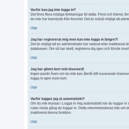
Varför kan jag inte logga in?
Det finns flera möjliga förklaringar till detta. Först och främst
du inte har bannlysts från forumet. Det är också möjligt att admi
Upp
Jag har registrerat mig men kan inte logga in längre?!
Det är möjligt att en administratör har raderat eller inaktiver
databasen. Om så har skett, registrera dig igen och försök invo
Upp
Jag har glömt bort mitt lösenord!
Ingen panik! Även om du inte kan återfå ditt nuvarande lösenord
logga in igen inom kort.
Upp
Varför loggas jag ut automatiskt?
Om du inte kryssar i Logga in mig automatiskt när du loggar in så
rutan nästa gång du loggar in. Detta rekommenderas inte om du b
inaktiverat denna funktion.
Upp