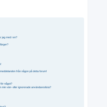
r jag med i en?
 färger?
n!
ostmeddelanden från någon på detta forum!
 för något?
från min vän- eller ignorerade användareslista?
söka!?