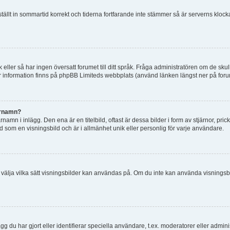
 ställt in sommartid korrekt och tiderna fortfarande inte stämmer så är serverns kloc
råk eller så har ingen översatt forumet till ditt språk. Fråga administratören om de s
er information finns på phpBB Limiteds webbplats (använd länken längst ner på for
arnamn?
mn i inlägg. Den ena är en titelbild, oftast är dessa bilder i form av stjärnor, pric
nd som en visningsbild och är i allmänhet unik eller personlig för varje användare.
 och välja vilka sätt visningsbilder kan användas på. Om du inte kan använda visning
g du har gjort eller identifierar speciella användare, t.ex. moderatorer eller admin