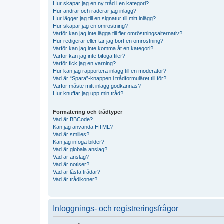
Hur skapar jag en ny tråd i en kategori?
Hur ändrar och raderar jag inlägg?
Hur lägger jag till en signatur till mitt inlägg?
Hur skapar jag en omröstning?
Varför kan jag inte lägga till fler omröstningsalternativ?
Hur redigerar eller tar jag bort en omröstning?
Varför kan jag inte komma åt en kategori?
Varför kan jag inte bifoga filer?
Varför fick jag en varning?
Hur kan jag rapportera inlägg till en moderator?
Vad är “Spara”-knappen i trådformuläret till för?
Varför måste mitt inlägg godkännas?
Hur knuffar jag upp min tråd?
Formatering och trådtyper
Vad är BBCode?
Kan jag använda HTML?
Vad är smilies?
Kan jag infoga bilder?
Vad är globala anslag?
Vad är anslag?
Vad är notiser?
Vad är låsta trådar?
Vad är trådikoner?
Inloggnings- och registreringsfrågor