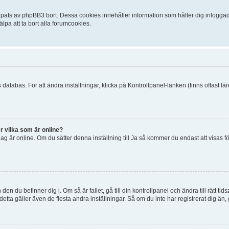
ats av phpBB3 bort. Dessa cookies innehåller information som håller dig inloggad på
lpa att ta bort alla forumcookies.
 databas. För att ändra inställningar, klicka på Kontrollpanel-länken (finns oftast lä
r vilka som är online?
tt jag är online. Om du sätter denna inställning till Ja så kommer du endast att visas 
en du befinner dig i. Om så är fallet, gå till din kontrollpanel och ändra till rätt t
tta gäller även de flesta andra inställningar. Så om du inte har registrerat dig än, 