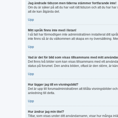
Jag ändrade tidszon men tiderna stämmer fortfarande inte!
Om du är säker på att du har valt rätt tidszon och att du har har
att de kan åtgärda det.
Upp
Mitt språk finns inte med i listan!
I så fall har förmodligen inte administratören installerat ditt sp
inte finns så är du välkommen att skapa en ny översättning. M
Upp
Vad är det för bild som visas tillsammans med mitt använd
Det finns två bilder som kan visas tillsammans med ett användarna
status på forumet. Den andra bilden, oftast är den större, är kä
Upp
Hur lägger jag till en visningsbild?
Det är upp till forumadministratören att tillåta visningsbilder
anledning till detta.
Upp
Hur ändrar jag min titel?
Titlar, som visas under ditt användarnamn, visar hur många inläg