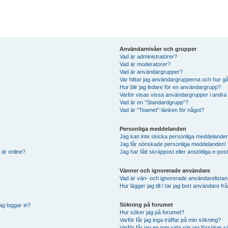
Användarnivåer och grupper
Vad är administratörer?
Vad är moderatorer?
Vad är användargrupper?
Var hittar jag användargrupperna och hur gå
Hur blir jag ledare för en användargrupp?
Varför visas vissa användargrupper i andra
Vad är en “Standardgrupp”?
Vad är “Teamet”-länken för något?
Personliga meddelanden
Jag kan inte skicka personliga meddelande
Jag får oönskade personliga meddelanden!
 är online?
Jag har fått skräppost eller anstötliga e-p
Vänner och ignorerade användare
Vad är vän- och ignorerade användarelistan
Hur lägger jag till / tar jag bort användare 
Sökning på forumet
ag loggar in?
Hur söker jag på forumet?
Varför får jag inga träffar på min sökning?
Varför får jag en tom sida när jag försöker 