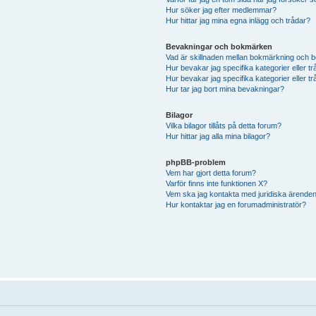
Hur söker jag efter medlemmar?
Hur hittar jag mina egna inlägg och trådar?
Bevakningar och bokmärken
Vad är skillnaden mellan bokmärkning och 
Hur bevakar jag specifika kategorier eller t
Hur bevakar jag specifika kategorier eller t
Hur tar jag bort mina bevakningar?
Bilagor
Vilka bilagor tillåts på detta forum?
Hur hittar jag alla mina bilagor?
phpBB-problem
Vem har gjort detta forum?
Varför finns inte funktionen X?
Vem ska jag kontakta med juridiska ärende
Hur kontaktar jag en forumadministratör?