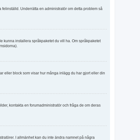
ka felinställd. Underrätta en administratör om detta problem så
kulle kunna installera språkpaketet du vill ha. Om språkpaketet
umsidorna).
kar eller block som visar hur många inlägg du har gjort eller din
sbilder, kontakta en forumadministratör och fråga de om deras
istratörer. I allmänhet kan du inte ändra namnet på några