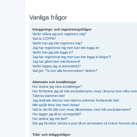
Vanliga frågor
Inloggnings- och registreringsfrågor
Varför måste jag ens registrera mig?
Vad är COPPA?
Varför kan jag inte registrera mig?
Jag har registrerat mig men kan inte logga in!
Varför kan jag inte logga in?
Jag har registrerat mig men kan inte logga in längre?!
Jag har glömt bort mitt lösenord!
Varför loggas jag ut automatiskt?
Vad gör “Ta bort alla forumcookies”-länken?
Alternativ och inställningar
Hur ändrar jag mina inställningar?
Hur förhindrar jag att mitt användarnamn visas i listorna över vilka som
Tiderna stämmer inte!
Jag ändrade tidszon men tiderna stämmer fortfarande inte!
Mitt språk finns inte med i listan!
Vad är det för bild som visas tillsammans med mitt användarnamn?
Hur lägger jag till en visningsbild?
Hur ändrar jag min titel?
När jag försöker skicka e-post till en användare så kräver forumet att j
Tråd- och inläggsfrågor