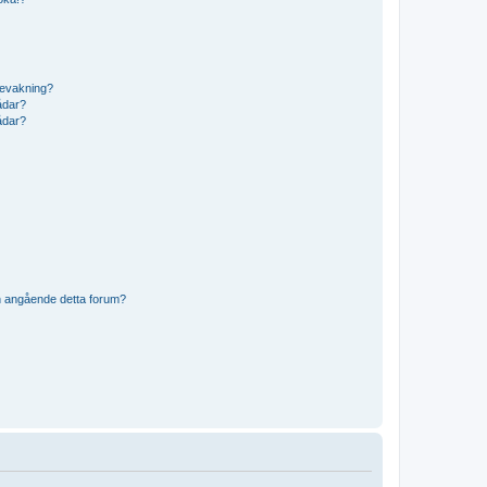
bevakning?
rådar?
rådar?
n angående detta forum?