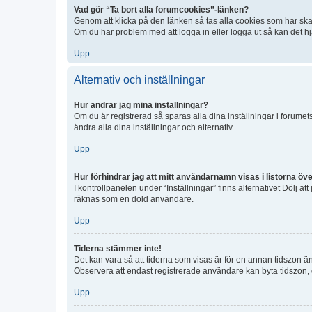
Vad gör “Ta bort alla forumcookies”-länken?
Genom att klicka på den länken så tas alla cookies som har skap
Om du har problem med att logga in eller logga ut så kan det hjä
Upp
Alternativ och inställningar
Hur ändrar jag mina inställningar?
Om du är registrerad så sparas alla dina inställningar i forumets
ändra alla dina inställningar och alternativ.
Upp
Hur förhindrar jag att mitt användarnamn visas i listorna öve
I kontrollpanelen under “Inställningar” finns alternativet Dölj a
räknas som en dold användare.
Upp
Tiderna stämmer inte!
Det kan vara så att tiderna som visas är för en annan tidszon än d
Observera att endast registrerade användare kan byta tidszon, de
Upp