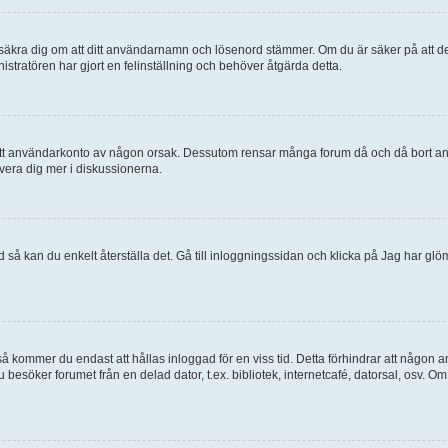
, försäkra dig om att ditt användarnamn och lösenord stämmer. Om du är säker på att d
nistratören har gjort en felinställning och behöver åtgärda detta.
at ditt användarkonto av någon orsak. Dessutom rensar många forum då och då bort a
lvera dig mer i diskussionerna.
 så kan du enkelt återställa det. Gå till inloggningssidan och klicka på Jag har glö
 kommer du endast att hållas inloggad för en viss tid. Detta förhindrar att någon ann
esöker forumet från en delad dator, t.ex. bibliotek, internetcafé, datorsal, osv. O