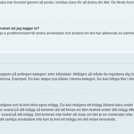
uka inte forumet genom att posta i onödan bara för att ändra din titel. De flesta foru
rumet att jag loggar in?
a e-postformuläret till andra användare och endast om det har aktiverats av admini
knappen på antingen kategori- eller trådsidan. Möjligen så måste du registrera dig i
idorna. Exempel: Du kan skapa nya trådar i denna kategori, Du kan bifoga filer i de
digera och ta bort dina egna inlägg. Du kan redigera ett inlägg (ibland bara under e
svarat på ditt inlägg så kommer det att finnas en liten textrad under ditt inlägg ef
 svarat på ditt inlägg. Det kommer inte heller att visas om det är en moderator elle
t vanliga användare inte kan ta bort ett inlägg om det redan besvarats.