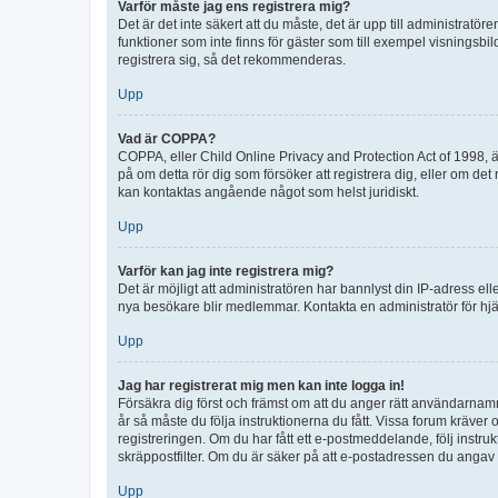
Varför måste jag ens registrera mig?
Det är det inte säkert att du måste, det är upp till administratör
funktioner som inte finns för gäster som till exempel visnings
registrera sig, så det rekommenderas.
Upp
Vad är COPPA?
COPPA, eller Child Online Privacy and Protection Act of 1998, är
på om detta rör dig som försöker att registrera dig, eller om det
kan kontaktas angående något som helst juridiskt.
Upp
Varför kan jag inte registrera mig?
Det är möjligt att administratören har bannlyst din IP-adress el
nya besökare blir medlemmar. Kontakta en administratör för hjä
Upp
Jag har registrerat mig men kan inte logga in!
Försäkra dig först och främst om att du anger rätt användarna
år så måste du följa instruktionerna du fått. Vissa forum kräver
registreringen. Om du har fått ett e-postmeddelande, följ instr
skräppostfilter. Om du är säker på att e-postadressen du angav v
Upp