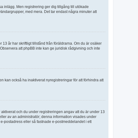
sa inlägg. Men registrering ger dig tillgång till utökade
nvändargrupper, med mera. Det tar endast några minuter att
3 år har skriftligt tillstånd från föräldrarna. Om du är osäker
p. Observera att phpBB inte kan ge juridisk rådgivning och inte
 kan också ha inaktiverat nyregistreringar för att förhindra att
aktiverat och du under registreringen angav att du är under 13
 eller av an administratör; denna information visades under
g e-postadress eller så fastnade e-postmeddelandet i ett