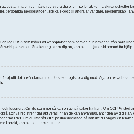
en att bestämma om du måste registrera dig eller inte för att kunna skriva och/eller lä
bilder, personliga meddelanden, skicka e-post till andra användare, medlemskap i a
 en lag i USA som kräver att webbplatser som samlar in information från barn under 1
 rör webbplatsen du försöker registrera dig på, kontakta ett juridiskt ombud för hjäl
ler förbjudit det användarnamn du försöker registrera dig med. Ägaren av webbplatsen
lp.
mn och lösenord. Om de stämmer så kan en av två saker ha hänt. Om COPPA-stöd är 
 också att nya registreringar aktiveras innan de kan användas, antingen av dig själv
uktionerna i det. Om du inte fått ett e-postmeddelande så kanske du angav en felakti
ar korrekt, kontakta en administratör.