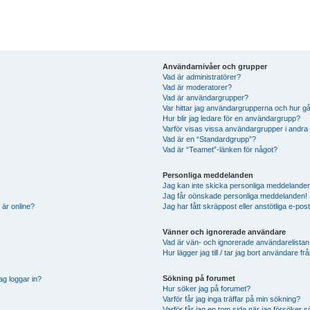
Användarnivåer och grupper
Vad är administratörer?
Vad är moderatorer?
Vad är användargrupper?
Var hittar jag användargrupperna och hur gå
Hur blir jag ledare för en användargrupp?
Varför visas vissa användargrupper i andra
Vad är en “Standardgrupp”?
Vad är “Teamet”-länken för något?
Personliga meddelanden
Jag kan inte skicka personliga meddelande
Jag får oönskade personliga meddelanden!
 är online?
Jag har fått skräppost eller anstötliga e-p
Vänner och ignorerade användare
Vad är vän- och ignorerade användarelistan
Hur lägger jag till / tar jag bort användare 
Sökning på forumet
ag loggar in?
Hur söker jag på forumet?
Varför får jag inga träffar på min sökning?
Varför får jag en tom sida när jag försöker 