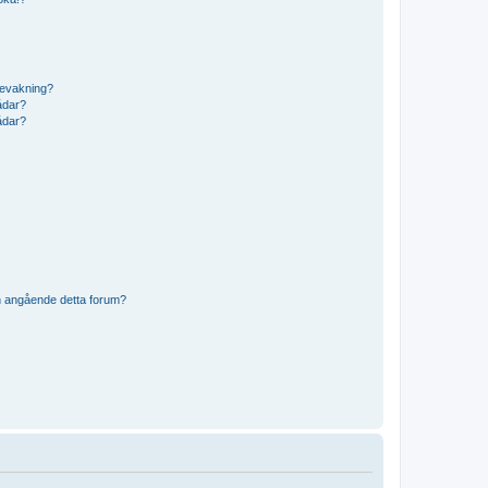
bevakning?
rådar?
rådar?
n angående detta forum?