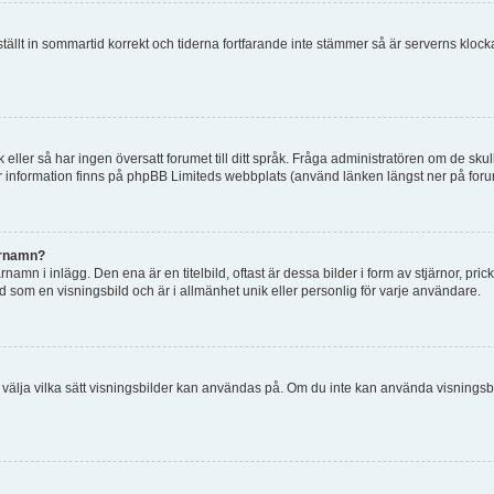
 ställt in sommartid korrekt och tiderna fortfarande inte stämmer så är serverns kloc
råk eller så har ingen översatt forumet till ditt språk. Fråga administratören om de s
er information finns på phpBB Limiteds webbplats (använd länken längst ner på for
arnamn?
mn i inlägg. Den ena är en titelbild, oftast är dessa bilder i form av stjärnor, pric
nd som en visningsbild och är i allmänhet unik eller personlig för varje användare.
 och välja vilka sätt visningsbilder kan användas på. Om du inte kan använda visning