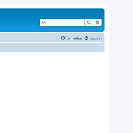
Sök
Avancerad söknin
Bli medlem
Logga in