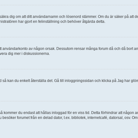
, försäkra dig om att ditt användarnamn och lösenord stämmer. Om du är säker på att d
nistratören har gjort en felinställning och behöver åtgärda detta.
at ditt användarkonto av någon orsak. Dessutom rensar många forum då och då bort a
lvera dig mer i diskussionerna.
 så kan du enkelt återställa det. Gå till inloggningssidan och klicka på Jag har glö
 kommer du endast att hållas inloggad för en viss tid. Detta förhindrar att någon ann
esöker forumet från en delad dator, t.ex. bibliotek, internetcafé, datorsal, osv. O