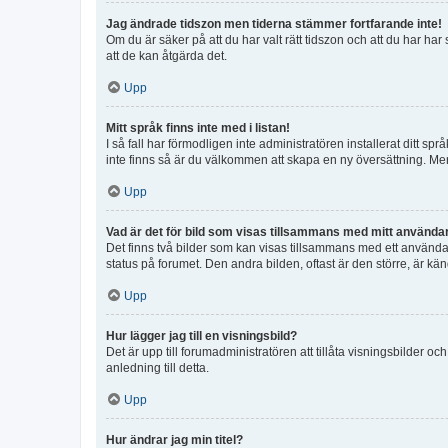
Jag ändrade tidszon men tiderna stämmer fortfarande inte!
Om du är säker på att du har valt rätt tidszon och att du har har
att de kan åtgärda det.
Upp
Mitt språk finns inte med i listan!
I så fall har förmodligen inte administratören installerat ditt sp
inte finns så är du välkommen att skapa en ny översättning. M
Upp
Vad är det för bild som visas tillsammans med mitt använd
Det finns två bilder som kan visas tillsammans med ett användarna
status på forumet. Den andra bilden, oftast är den större, är kä
Upp
Hur lägger jag till en visningsbild?
Det är upp till forumadministratören att tillåta visningsbilder
anledning till detta.
Upp
Hur ändrar jag min titel?