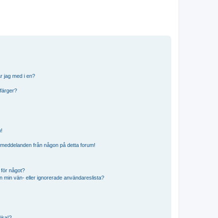
r jag med i en?
 färger?
n!
ostmeddelanden från någon på detta forum!
 för något?
från min vän- eller ignorerade användareslista?
söka!?