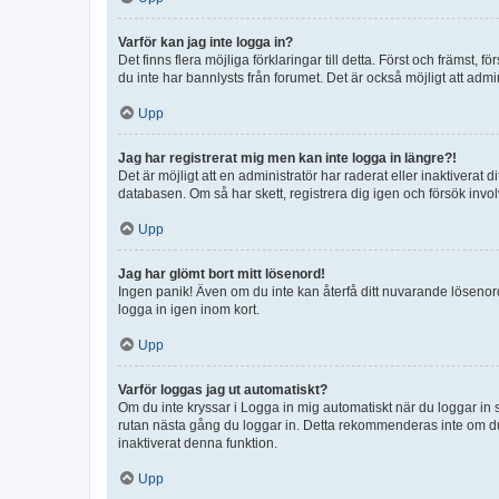
Varför kan jag inte logga in?
Det finns flera möjliga förklaringar till detta. Först och främst
du inte har bannlysts från forumet. Det är också möjligt att admi
Upp
Jag har registrerat mig men kan inte logga in längre?!
Det är möjligt att en administratör har raderat eller inaktiver
databasen. Om så har skett, registrera dig igen och försök invo
Upp
Jag har glömt bort mitt lösenord!
Ingen panik! Även om du inte kan återfå ditt nuvarande lösenord
logga in igen inom kort.
Upp
Varför loggas jag ut automatiskt?
Om du inte kryssar i Logga in mig automatiskt när du loggar in så
rutan nästa gång du loggar in. Detta rekommenderas inte om du b
inaktiverat denna funktion.
Upp