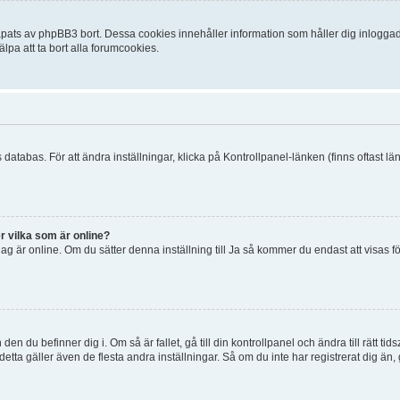
ats av phpBB3 bort. Dessa cookies innehåller information som håller dig inloggad på
lpa att ta bort alla forumcookies.
 databas. För att ändra inställningar, klicka på Kontrollpanel-länken (finns oftast lä
r vilka som är online?
tt jag är online. Om du sätter denna inställning till Ja så kommer du endast att visas 
en du befinner dig i. Om så är fallet, gå till din kontrollpanel och ändra till rätt t
tta gäller även de flesta andra inställningar. Så om du inte har registrerat dig än, 