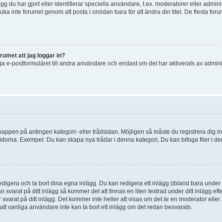
g du har gjort eller identifierar speciella användare, t.ex. moderatorer eller admin
uka inte forumet genom att posta i onödan bara för att ändra din titel. De flesta foru
rumet att jag loggar in?
a e-postformuläret till andra användare och endast om det har aktiverats av admini
knappen på antingen kategori- eller trådsidan. Möjligen så måste du registrera dig i
idorna. Exempel: Du kan skapa nya trådar i denna kategori, Du kan bifoga filer i de
digera och ta bort dina egna inlägg. Du kan redigera ett inlägg (ibland bara under e
svarat på ditt inlägg så kommer det att finnas en liten textrad under ditt inlägg ef
 svarat på ditt inlägg. Det kommer inte heller att visas om det är en moderator elle
t vanliga användare inte kan ta bort ett inlägg om det redan besvarats.