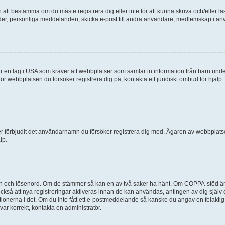
en att bestämma om du måste registrera dig eller inte för att kunna skriva och/eller lä
bilder, personliga meddelanden, skicka e-post till andra användare, medlemskap i a
 en lag i USA som kräver att webbplatser som samlar in information från barn under 1
 rör webbplatsen du försöker registrera dig på, kontakta ett juridiskt ombud för hjäl
ler förbjudit det användarnamn du försöker registrera dig med. Ägaren av webbplatsen
lp.
mn och lösenord. Om de stämmer så kan en av två saker ha hänt. Om COPPA-stöd är 
 också att nya registreringar aktiveras innan de kan användas, antingen av dig själv
uktionerna i det. Om du inte fått ett e-postmeddelande så kanske du angav en felakti
ar korrekt, kontakta en administratör.