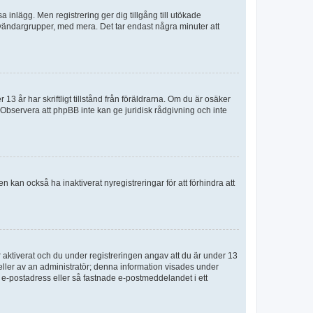
sa inlägg. Men registrering ger dig tillgång till utökade
nvändargrupper, med mera. Det tar endast några minuter att
3 år har skriftligt tillstånd från föräldrarna. Om du är osäker
p. Observera att phpBB inte kan ge juridisk rådgivning och inte
 kan också ha inaktiverat nyregistreringar för att förhindra att
aktiverat och du under registreringen angav att du är under 13
 eller av an administratör; denna information visades under
g e-postadress eller så fastnade e-postmeddelandet i ett