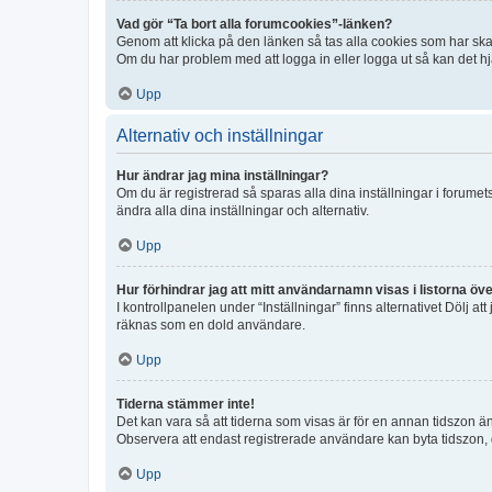
Vad gör “Ta bort alla forumcookies”-länken?
Genom att klicka på den länken så tas alla cookies som har skap
Om du har problem med att logga in eller logga ut så kan det hjä
Upp
Alternativ och inställningar
Hur ändrar jag mina inställningar?
Om du är registrerad så sparas alla dina inställningar i forumets
ändra alla dina inställningar och alternativ.
Upp
Hur förhindrar jag att mitt användarnamn visas i listorna öve
I kontrollpanelen under “Inställningar” finns alternativet Dölj a
räknas som en dold användare.
Upp
Tiderna stämmer inte!
Det kan vara så att tiderna som visas är för en annan tidszon än d
Observera att endast registrerade användare kan byta tidszon, de
Upp