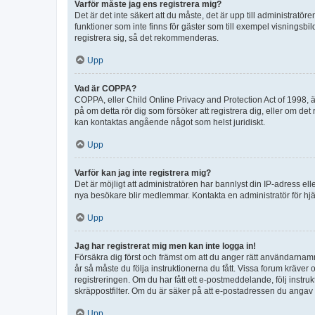
Varför måste jag ens registrera mig?
Det är det inte säkert att du måste, det är upp till administratör
funktioner som inte finns för gäster som till exempel visnings
registrera sig, så det rekommenderas.
Upp
Vad är COPPA?
COPPA, eller Child Online Privacy and Protection Act of 1998, är
på om detta rör dig som försöker att registrera dig, eller om det
kan kontaktas angående något som helst juridiskt.
Upp
Varför kan jag inte registrera mig?
Det är möjligt att administratören har bannlyst din IP-adress el
nya besökare blir medlemmar. Kontakta en administratör för hjä
Upp
Jag har registrerat mig men kan inte logga in!
Försäkra dig först och främst om att du anger rätt användarna
år så måste du följa instruktionerna du fått. Vissa forum kräver
registreringen. Om du har fått ett e-postmeddelande, följ instr
skräppostfilter. Om du är säker på att e-postadressen du angav v
Upp