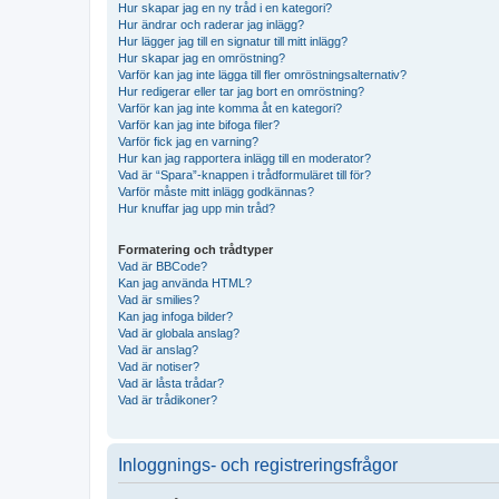
Hur skapar jag en ny tråd i en kategori?
Hur ändrar och raderar jag inlägg?
Hur lägger jag till en signatur till mitt inlägg?
Hur skapar jag en omröstning?
Varför kan jag inte lägga till fler omröstningsalternativ?
Hur redigerar eller tar jag bort en omröstning?
Varför kan jag inte komma åt en kategori?
Varför kan jag inte bifoga filer?
Varför fick jag en varning?
Hur kan jag rapportera inlägg till en moderator?
Vad är “Spara”-knappen i trådformuläret till för?
Varför måste mitt inlägg godkännas?
Hur knuffar jag upp min tråd?
Formatering och trådtyper
Vad är BBCode?
Kan jag använda HTML?
Vad är smilies?
Kan jag infoga bilder?
Vad är globala anslag?
Vad är anslag?
Vad är notiser?
Vad är låsta trådar?
Vad är trådikoner?
Inloggnings- och registreringsfrågor