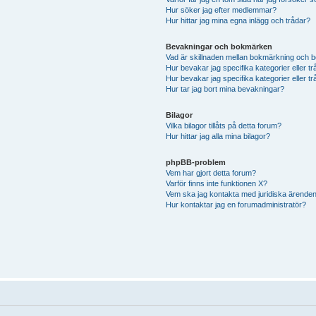
Hur söker jag efter medlemmar?
Hur hittar jag mina egna inlägg och trådar?
Bevakningar och bokmärken
Vad är skillnaden mellan bokmärkning och 
Hur bevakar jag specifika kategorier eller t
Hur bevakar jag specifika kategorier eller t
Hur tar jag bort mina bevakningar?
Bilagor
Vilka bilagor tillåts på detta forum?
Hur hittar jag alla mina bilagor?
phpBB-problem
Vem har gjort detta forum?
Varför finns inte funktionen X?
Vem ska jag kontakta med juridiska ärende
Hur kontaktar jag en forumadministratör?