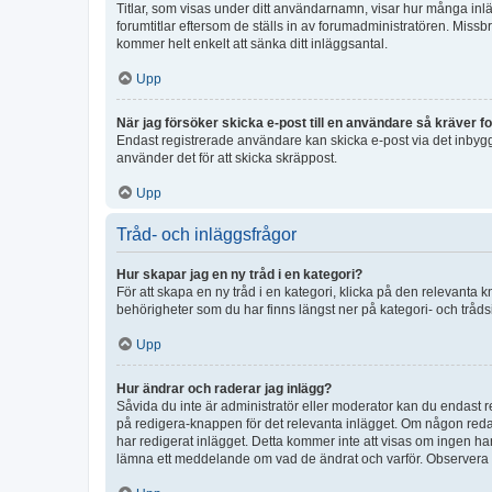
Titlar, som visas under ditt användarnamn, visar hur många inläg
forumtitlar eftersom de ställs in av forumadministratören. Missbr
kommer helt enkelt att sänka ditt inläggsantal.
Upp
När jag försöker skicka e-post till en användare så kräver fo
Endast registrerade användare kan skicka e-post via det inbygg
använder det för att skicka skräppost.
Upp
Tråd- och inläggsfrågor
Hur skapar jag en ny tråd i en kategori?
För att skapa en ny tråd i en kategori, klicka på den relevanta 
behörigheter som du har finns längst ner på kategori- och tråds
Upp
Hur ändrar och raderar jag inlägg?
Såvida du inte är administratör eller moderator kan du endast re
på redigera-knappen för det relevanta inlägget. Om någon redan 
har redigerat inlägget. Detta kommer inte att visas om ingen har
lämna ett meddelande om vad de ändrat och varför. Observera at