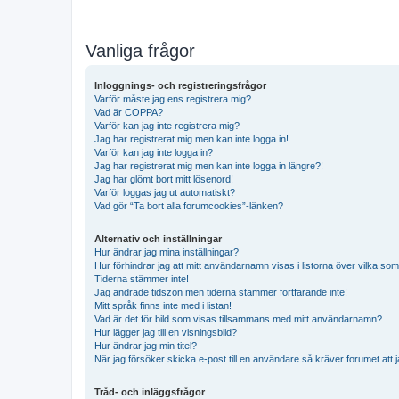
Vanliga frågor
Inloggnings- och registreringsfrågor
Varför måste jag ens registrera mig?
Vad är COPPA?
Varför kan jag inte registrera mig?
Jag har registrerat mig men kan inte logga in!
Varför kan jag inte logga in?
Jag har registrerat mig men kan inte logga in längre?!
Jag har glömt bort mitt lösenord!
Varför loggas jag ut automatiskt?
Vad gör “Ta bort alla forumcookies”-länken?
Alternativ och inställningar
Hur ändrar jag mina inställningar?
Hur förhindrar jag att mitt användarnamn visas i listorna över vilka som
Tiderna stämmer inte!
Jag ändrade tidszon men tiderna stämmer fortfarande inte!
Mitt språk finns inte med i listan!
Vad är det för bild som visas tillsammans med mitt användarnamn?
Hur lägger jag till en visningsbild?
Hur ändrar jag min titel?
När jag försöker skicka e-post till en användare så kräver forumet att j
Tråd- och inläggsfrågor