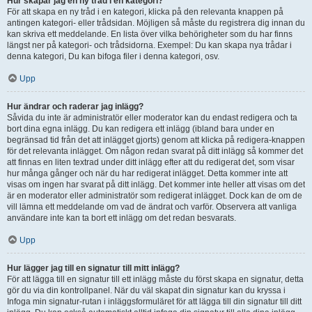
Hur skapar jag en ny tråd i en kategori?
För att skapa en ny tråd i en kategori, klicka på den relevanta knappen på
antingen kategori- eller trådsidan. Möjligen så måste du registrera dig innan du
kan skriva ett meddelande. En lista över vilka behörigheter som du har finns
längst ner på kategori- och trådsidorna. Exempel: Du kan skapa nya trådar i
denna kategori, Du kan bifoga filer i denna kategori, osv.
Upp
Hur ändrar och raderar jag inlägg?
Såvida du inte är administratör eller moderator kan du endast redigera och ta
bort dina egna inlägg. Du kan redigera ett inlägg (ibland bara under en
begränsad tid från det att inlägget gjorts) genom att klicka på redigera-knappen
för det relevanta inlägget. Om någon redan svarat på ditt inlägg så kommer det
att finnas en liten textrad under ditt inlägg efter att du redigerat det, som visar
hur många gånger och när du har redigerat inlägget. Detta kommer inte att
visas om ingen har svarat på ditt inlägg. Det kommer inte heller att visas om det
är en moderator eller administratör som redigerat inlägget. Dock kan de om de
vill lämna ett meddelande om vad de ändrat och varför. Observera att vanliga
användare inte kan ta bort ett inlägg om det redan besvarats.
Upp
Hur lägger jag till en signatur till mitt inlägg?
För att lägga till en signatur till ett inlägg måste du först skapa en signatur, detta
gör du via din kontrollpanel. När du väl skapat din signatur kan du kryssa i
Infoga min signatur-rutan i inläggsformuläret för att lägga till din signatur till ditt