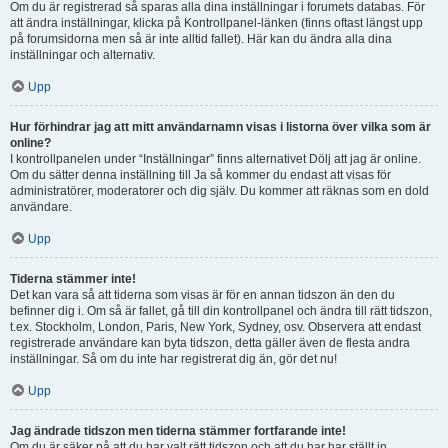
Om du är registrerad så sparas alla dina inställningar i forumets databas. För
att ändra inställningar, klicka på Kontrollpanel-länken (finns oftast längst upp
på forumsidorna men så är inte alltid fallet). Här kan du ändra alla dina
inställningar och alternativ.
Upp
Hur förhindrar jag att mitt användarnamn visas i listorna över vilka som är
online?
I kontrollpanelen under “Inställningar” finns alternativet Dölj att jag är online.
Om du sätter denna inställning till Ja så kommer du endast att visas för
administratörer, moderatorer och dig själv. Du kommer att räknas som en dold
användare.
Upp
Tiderna stämmer inte!
Det kan vara så att tiderna som visas är för en annan tidszon än den du
befinner dig i. Om så är fallet, gå till din kontrollpanel och ändra till rätt tidszon,
t.ex. Stockholm, London, Paris, New York, Sydney, osv. Observera att endast
registrerade användare kan byta tidszon, detta gäller även de flesta andra
inställningar. Så om du inte har registrerat dig än, gör det nu!
Upp
Jag ändrade tidszon men tiderna stämmer fortfarande inte!
Om du är säker på att du har valt rätt tidszon och att du har har ställt in