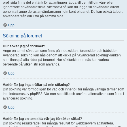
profilsida finns det en länk för att antingen lägga till dem till din vän- eller
ignorerade användareslista. Alternativt så kan du lägga till användare direkt
genom att ange deras användarnamn i din kontrollpanel. Du kan också ta bort
användare från din lista på samma sida.
Upp
Sökning på forumet
Hur söker jag på forumet?
Ange en term i sökrutan som finns på indexsidan, forumsidor och trådsidor.
Avancerad sökning kan nås genom att klicka på “Avancerad sökning”-länken
som finns på alla sidor på forumet. Hur sökfunktionen nås kan variera
beroende på vilken stil som används.
Upp
Varför får jag inga träffar på min sökning?
Din sökning var förmodligen för vag och innehöll för många vanliga termer som
inte indexeras av phpBB3. Var mer specifik och använd alternativen som finns i
avancerad sökning.
Upp
Varför får jag en tom sida när jag försöker söka!?
Din sökning resulterade i för många resultat för webbservern att hantera.