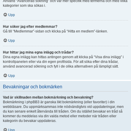
Använd “Avancerad sökning” och var mer specifik med termerna och med vilka
kategorier som ska sökas i.
Upp
Hur söker jag efter medlemmar?
Gå till “Medlemmar”-sidan och klicka på “Hitta en medlem”-länken.
Upp
Hur hittar jag mina egna inlägg och trådar?
Dina egna inlägg kan hittas antingen genom att klicka på “Visa dina inlägg” i
kontrollpanelen eller via din egen profilsida. För att söka efter dina trådar,
använd avancerad sökning och fyll i de olika alternativen på lämpligt sätt.
Upp
Bevakningar och bokmärken
Vad är skillnaden mellan bokmärkning och bevakning?
Bokmärkning i phpBB3 är ganska likt bokmärkning (eller favoriter) i din
webbläsare. Du uppmärksammas inte nödvändigtvis vid uppdateringar, men
du kan senare enkelt återvända till tråden. Om du istället bevakar en tråd så
kommer du meddelas via din valda metod eller metoder när tråden eller
kategorin du bevakar uppdateras.
Upp