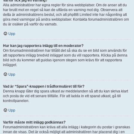
Varför fick jag en varning?
Alla administratörer har egna regler för sina webbplatser. Om de anser att du
har brutit mot en regel så kan de utfärda en varning mot dig. Observera att
detta är administratörens beslut, och att phpBB Limited inte har någonting att
göra med varningar på andra webbplatser. Kontakta forumadministratören om
du är osäker på varför du varnats.
Upp
Hur kan jag rapportera inlägg till en moderator?
Om forumadministratören har tillåtit det så ska du se en bild som används för
att rapportera inlägg bredvid inlägget som du vill rapportera. Klicka på denna
bild och du kommer att guidas igenom stegen som krävs för att rapportera
inlägget.
Upp
Vad är “Spara”-knappen i trådformuläret till för?
Denna knapp låter dig spara utkast av meddelanden så att du kan skriva klart
och posta de vid ett senare tillfälle. För att ladda in ett sparat utkast, gå till
kontrollpanelen.
Upp
Varför måste mitt inlägg godkännas?
Forumadministratören kan kräva att alla inlägg i kategorin du postar i granskas
innan de visas. Det är också möjligt att administratören har placerat dig i en