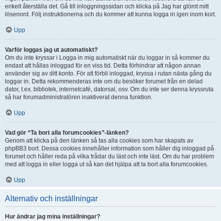
enkelt återställa det. Gå till inloggningssidan och klicka på Jag har glömt mitt
lösenord. Följ instruktionerna och du kommer att kunna logga in igen inom kort.
Upp
Varför loggas jag ut automatiskt?
Om du inte kryssar i Logga in mig automatiskt när du loggar in så kommer du
endast att hållas inloggad för en viss tid. Detta förhindrar att någon annan
använder sig av ditt konto. För att förbli inloggad, kryssa i rutan nästa gång du
loggar in. Detta rekommenderas inte om du besöker forumet från en delad
dator, t.ex. bibliotek, internetcafé, datorsal, osv. Om du inte ser denna kryssruta
så har forumadministratören inaktiverat denna funktion.
Upp
Vad gör “Ta bort alla forumcookies”-länken?
Genom att klicka på den länken så tas alla cookies som har skapats av
phpBB3 bort. Dessa cookies innehåller information som håller dig inloggad på
forumet och håller reda på vilka trådar du läst och inte läst. Om du har problem
med att logga in eller logga ut så kan det hjälpa att ta bort alla forumcookies.
Upp
Alternativ och inställningar
Hur ändrar jag mina inställningar?