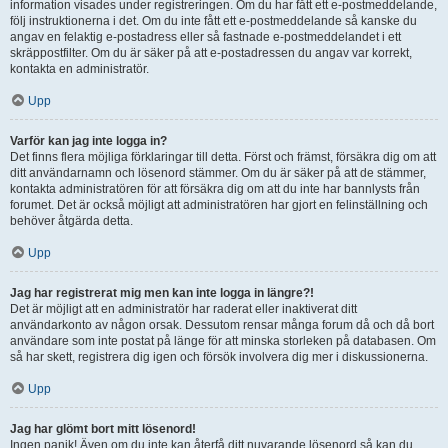
information visades under registreringen. Om du har fått ett e-postmeddelande,
följ instruktionerna i det. Om du inte fått ett e-postmeddelande så kanske du
angav en felaktig e-postadress eller så fastnade e-postmeddelandet i ett
skräppostfilter. Om du är säker på att e-postadressen du angav var korrekt,
kontakta en administratör.
Upp
Varför kan jag inte logga in?
Det finns flera möjliga förklaringar till detta. Först och främst, försäkra dig om att
ditt användarnamn och lösenord stämmer. Om du är säker på att de stämmer,
kontakta administratören för att försäkra dig om att du inte har bannlysts från
forumet. Det är också möjligt att administratören har gjort en felinställning och
behöver åtgärda detta.
Upp
Jag har registrerat mig men kan inte logga in längre?!
Det är möjligt att en administratör har raderat eller inaktiverat ditt
användarkonto av någon orsak. Dessutom rensar många forum då och då bort
användare som inte postat på länge för att minska storleken på databasen. Om
så har skett, registrera dig igen och försök involvera dig mer i diskussionerna.
Upp
Jag har glömt bort mitt lösenord!
Ingen panik! Även om du inte kan återfå ditt nuvarande lösenord så kan du