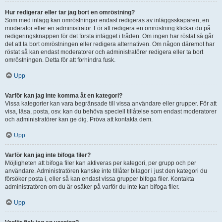
Hur redigerar eller tar jag bort en omröstning?
Som med inlägg kan omröstningar endast redigeras av inläggsskaparen, en
moderator eller en administratör. För att redigera en omröstning klickar du på
redigeringsknappen för det första inlägget i tråden. Om ingen har röstat så går
det att ta bort omröstningen eller redigera alternativen. Om någon däremot har
röstat så kan endast moderatorer och administratörer redigera eller ta bort
omröstningen. Detta för att förhindra fusk.
Upp
Varför kan jag inte komma åt en kategori?
Vissa kategorier kan vara begränsade till vissa användare eller grupper. För att
visa, läsa, posta, osv. kan du behöva speciell tillåtelse som endast moderatorer
och administratörer kan ge dig. Pröva att kontakta dem.
Upp
Varför kan jag inte bifoga filer?
Möjligheten att bifoga filer kan aktiveras per kategori, per grupp och per
användare. Administratören kanske inte tillåter bilagor i just den kategori du
försöker posta i, eller så kan endast vissa grupper bifoga filer. Kontakta
administratören om du är osäker på varför du inte kan bifoga filer.
Upp