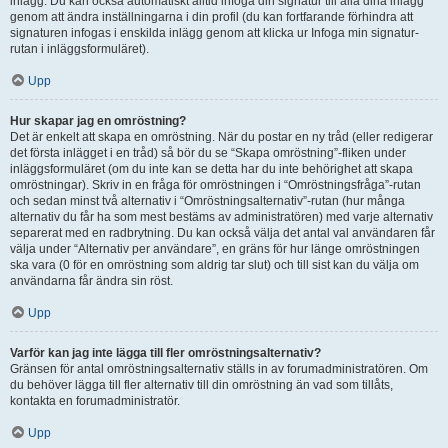
inlägg. Du kan också automatiskt alltid infoga din signatur till alla dina inlägg
genom att ändra inställningarna i din profil (du kan fortfarande förhindra att
signaturen infogas i enskilda inlägg genom att klicka ur Infoga min signatur-
rutan i inläggsformuläret).
Upp
Hur skapar jag en omröstning?
Det är enkelt att skapa en omröstning. När du postar en ny tråd (eller redigerar
det första inlägget i en tråd) så bör du se “Skapa omröstning”-fliken under
inläggsformuläret (om du inte kan se detta har du inte behörighet att skapa
omröstningar). Skriv in en fråga för omröstningen i “Omröstningsfråga”-rutan
och sedan minst två alternativ i “Omröstningsalternativ”-rutan (hur många
alternativ du får ha som mest bestäms av administratören) med varje alternativ
separerat med en radbrytning. Du kan också välja det antal val användaren får
välja under “Alternativ per användare”, en gräns för hur länge omröstningen
ska vara (0 för en omröstning som aldrig tar slut) och till sist kan du välja om
användarna får ändra sin röst.
Upp
Varför kan jag inte lägga till fler omröstningsalternativ?
Gränsen för antal omröstningsalternativ ställs in av forumadministratören. Om
du behöver lägga till fler alternativ till din omröstning än vad som tillåts,
kontakta en forumadministratör.
Upp