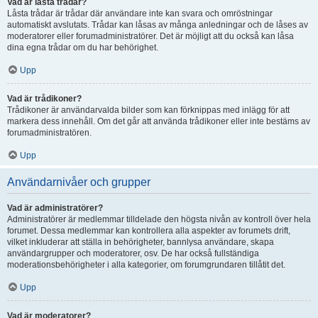
Vad är låsta trådar?
Låsta trådar är trådar där användare inte kan svara och omröstningar
automatiskt avslutats. Trådar kan låsas av många anledningar och de låses av
moderatorer eller forumadministratörer. Det är möjligt att du också kan låsa
dina egna trådar om du har behörighet.
Upp
Vad är trådikoner?
Trådikoner är användarvalda bilder som kan förknippas med inlägg för att
markera dess innehåll. Om det går att använda trådikoner eller inte bestäms av
forumadministratören.
Upp
Användarnivåer och grupper
Vad är administratörer?
Administratörer är medlemmar tilldelade den högsta nivån av kontroll över hela
forumet. Dessa medlemmar kan kontrollera alla aspekter av forumets drift,
vilket inkluderar att ställa in behörigheter, bannlysa användare, skapa
användargrupper och moderatorer, osv. De har också fullständiga
moderationsbehörigheter i alla kategorier, om forumgrundaren tillåtit det.
Upp
Vad är moderatorer?