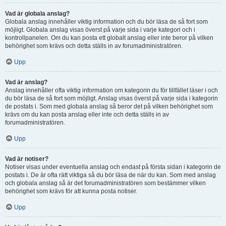
Vad är globala anslag?
Globala anslag innehåller viktig information och du bör läsa de så fort som
möjligt. Globala anslag visas överst på varje sida i varje kategori och i
kontrollpanelen. Om du kan posta ett globalt anslag eller inte beror på vilken
behörighet som krävs och detta ställs in av forumadministratören.
Upp
Vad är anslag?
Anslag innehåller ofta viktig information om kategorin du för tillfället läser i och
du bör läsa de så fort som möjligt. Anslag visas överst på varje sida i kategorin
de postats i. Som med globala anslag så beror det på vilken behörighet som
krävs om du kan posta anslag eller inte och detta ställs in av
forumadministratören.
Upp
Vad är notiser?
Notiser visas under eventuella anslag och endast på första sidan i kategorin de
postats i. De är ofta rätt viktiga så du bör läsa de när du kan. Som med anslag
och globala anslag så är det forumadministratören som bestämmer vilken
behörighet som krävs för att kunna posta notiser.
Upp