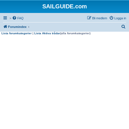
SAILGUIDE.com
>
FAQ
Bli medlem
Logga in
S
Forumindex
Lista forumkategorier
|
Lista Aktiva trådar
(alla forumkategorier)
ö
k