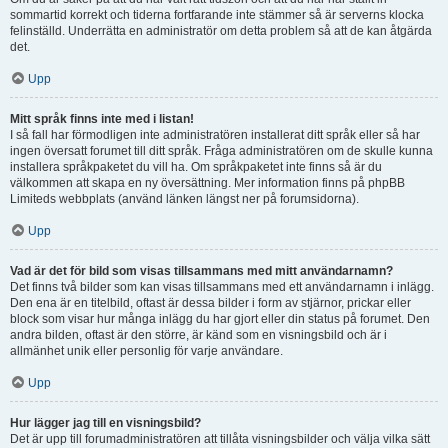
sommartid korrekt och tiderna fortfarande inte stämmer så är serverns klocka
felinställd. Underrätta en administratör om detta problem så att de kan åtgärda
det.
Upp
Mitt språk finns inte med i listan!
I så fall har förmodligen inte administratören installerat ditt språk eller så har
ingen översatt forumet till ditt språk. Fråga administratören om de skulle kunna
installera språkpaketet du vill ha. Om språkpaketet inte finns så är du
välkommen att skapa en ny översättning. Mer information finns på phpBB
Limiteds webbplats (använd länken längst ner på forumsidorna).
Upp
Vad är det för bild som visas tillsammans med mitt användarnamn?
Det finns två bilder som kan visas tillsammans med ett användarnamn i inlägg.
Den ena är en titelbild, oftast är dessa bilder i form av stjärnor, prickar eller
block som visar hur många inlägg du har gjort eller din status på forumet. Den
andra bilden, oftast är den större, är känd som en visningsbild och är i
allmänhet unik eller personlig för varje användare.
Upp
Hur lägger jag till en visningsbild?
Det är upp till forumadministratören att tillåta visningsbilder och välja vilka sätt