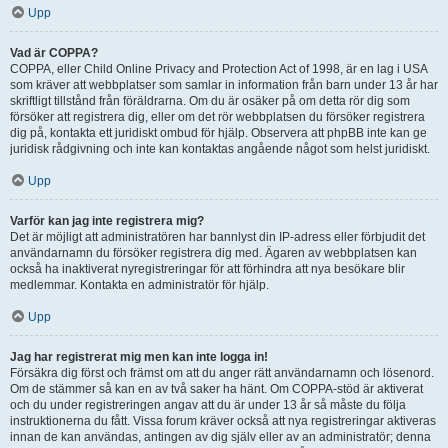
Upp
Vad är COPPA?
COPPA, eller Child Online Privacy and Protection Act of 1998, är en lag i USA
som kräver att webbplatser som samlar in information från barn under 13 år har
skriftligt tillstånd från föräldrarna. Om du är osäker på om detta rör dig som
försöker att registrera dig, eller om det rör webbplatsen du försöker registrera
dig på, kontakta ett juridiskt ombud för hjälp. Observera att phpBB inte kan ge
juridisk rådgivning och inte kan kontaktas angående något som helst juridiskt.
Upp
Varför kan jag inte registrera mig?
Det är möjligt att administratören har bannlyst din IP-adress eller förbjudit det
användarnamn du försöker registrera dig med. Ägaren av webbplatsen kan
också ha inaktiverat nyregistreringar för att förhindra att nya besökare blir
medlemmar. Kontakta en administratör för hjälp.
Upp
Jag har registrerat mig men kan inte logga in!
Försäkra dig först och främst om att du anger rätt användarnamn och lösenord.
Om de stämmer så kan en av två saker ha hänt. Om COPPA-stöd är aktiverat
och du under registreringen angav att du är under 13 år så måste du följa
instruktionerna du fått. Vissa forum kräver också att nya registreringar aktiveras
innan de kan användas, antingen av dig själv eller av an administratör; denna