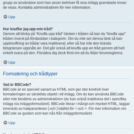
grupp av användare som han anser behöver få sina inlägg granskade innan
de visas. Kontakta administratören för mer information.
Upp
Hur knuffar jag upp min tråd?
Genom att klicka på “Knuffa upp tråd”-länken i tråden så kan du "knuffa upp"
tråden överst på förstasidan i kategorin. Om du inte ser denna länk så kan
uppknuffning av trådar vara inaktiverat, eller så har inte den krävda
tidsgränsen uppnåts än. Det går också att knuffa upp en tråd genom att helt
enkelt svara på den. Försäkra dig dock först om att du följer forumreglerna.
Upp
Formatering och trådtyper
Vad är BBCode?
BBCode är en speciell variant av HTML som ger stor kontroll över
formateringen av särskilda objekt i ett inlägg. Om du kan använda BBCode
eller inte bestäms av administratören (du kan också inaktivera det i specifika
inlägg via inläggsformuläret). BBCode liknar i mångt och mycket HTML, taggar
innesluts av hakparanteser [ och ] istället för < och >. För mer information om
BBCode se guiden som kan nås från inläggsformuläret.
Upp