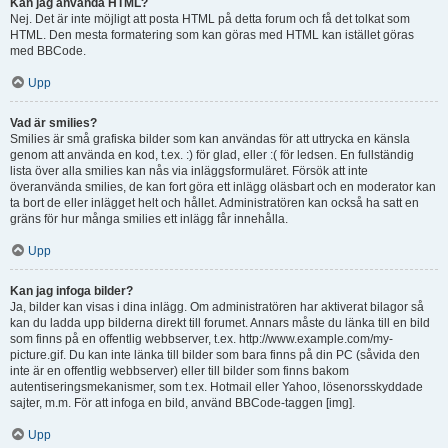
Kan jag använda HTML?
Nej. Det är inte möjligt att posta HTML på detta forum och få det tolkat som
HTML. Den mesta formatering som kan göras med HTML kan istället göras
med BBCode.
Upp
Vad är smilies?
Smilies är små grafiska bilder som kan användas för att uttrycka en känsla
genom att använda en kod, t.ex. :) för glad, eller :( för ledsen. En fullständig
lista över alla smilies kan nås via inläggsformuläret. Försök att inte
överanvända smilies, de kan fort göra ett inlägg oläsbart och en moderator kan
ta bort de eller inlägget helt och hållet. Administratören kan också ha satt en
gräns för hur många smilies ett inlägg får innehålla.
Upp
Kan jag infoga bilder?
Ja, bilder kan visas i dina inlägg. Om administratören har aktiverat bilagor så
kan du ladda upp bilderna direkt till forumet. Annars måste du länka till en bild
som finns på en offentlig webbserver, t.ex. http://www.example.com/my-
picture.gif. Du kan inte länka till bilder som bara finns på din PC (såvida den
inte är en offentlig webbserver) eller till bilder som finns bakom
autentiseringsmekanismer, som t.ex. Hotmail eller Yahoo, lösenorsskyddade
sajter, m.m. För att infoga en bild, använd BBCode-taggen [img].
Upp