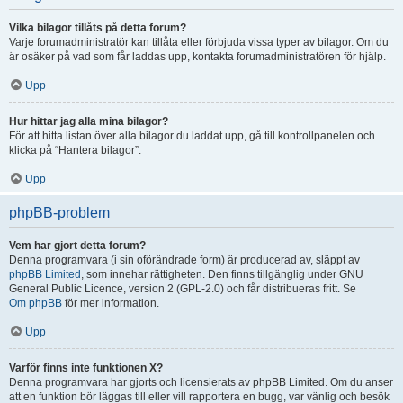
Vilka bilagor tillåts på detta forum?
Varje forumadministratör kan tillåta eller förbjuda vissa typer av bilagor. Om du
är osäker på vad som får laddas upp, kontakta forumadministratören för hjälp.
Upp
Hur hittar jag alla mina bilagor?
För att hitta listan över alla bilagor du laddat upp, gå till kontrollpanelen och
klicka på “Hantera bilagor”.
Upp
phpBB-problem
Vem har gjort detta forum?
Denna programvara (i sin oförändrade form) är producerad av, släppt av
phpBB Limited
, som innehar rättigheten. Den finns tillgänglig under GNU
General Public Licence, version 2 (GPL-2.0) och får distribueras fritt. Se
Om phpBB
för mer information.
Upp
Varför finns inte funktionen X?
Denna programvara har gjorts och licensierats av phpBB Limited. Om du anser
att en funktion bör läggas till eller vill rapportera en bugg, var vänlig och besök