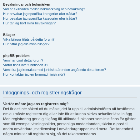
Bevakningar och bokmärken
Vad är skillnaden mellan bokmärkning och bevakning?
Hur bevakar jag specifika kategorier eller trådar?
Hur bevakar jag specifika kategorier eller trådar?
Hur tar jag bort mina bevakningar?
Bilagor
Vilka bilagor tillåts på detta forum?
Hur hittar jag alla mina bilagor?
phpBB-problem
Vem har gjort detta forum?
Varför finns inte funktionen X?
Vem ska jag kontakta med juridiska ärenden angående detta forum?
Hur kontaktar jag en forumadministratör?
Inloggnings- och registreringsfrågor
Varför måste jag ens registrera mig?
Det är det inte säkert att du måste, det är upp till administratören att bestämma
om du måste registrera dig eller inte för att kunna skriva och/eller läsa inlägg.
Men registrering ger dig tillgång till utökade funktioner som inte finns för gäster
som till exempel visningsbilder, personliga meddelanden, skicka e-post till
andra användare, medlemskap i användargrupper, med mera. Det tar endast
några minuter att registrera sig, så det rekommenderas.