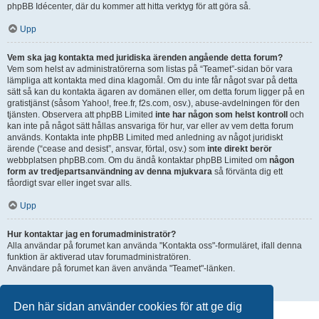
phpBB Idécenter, där du kommer att hitta verktyg för att göra så.
Upp
Vem ska jag kontakta med juridiska ärenden angående detta forum?
Vem som helst av administratörerna som listas på “Teamet”-sidan bör vara
lämpliga att kontakta med dina klagomål. Om du inte får något svar på detta
sätt så kan du kontakta ägaren av domänen eller, om detta forum ligger på en
gratistjänst (såsom Yahoo!, free.fr, f2s.com, osv.), abuse-avdelningen för den
tjänsten. Observera att phpBB Limited
inte har någon som helst kontroll
och
kan inte på något sätt hållas ansvariga för hur, var eller av vem detta forum
används. Kontakta inte phpBB Limited med anledning av något juridiskt
ärende (“cease and desist”, ansvar, förtal, osv.) som
inte direkt berör
webbplatsen phpBB.com. Om du ändå kontaktar phpBB Limited om
någon
form av tredjepartsanvändning av denna mjukvara
så förvänta dig ett
fåordigt svar eller inget svar alls.
Upp
Hur kontaktar jag en forumadministratör?
Alla användar på forumet kan använda "Kontakta oss"-formuläret, ifall denna
funktion är aktiverad utav forumadministratören.
Användare på forumet kan även använda "Teamet"-länken.
Upp
Den här sidan använder cookies för att ge dig