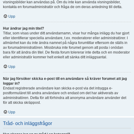
visningsbilder kan användas på. Om du inte kan använda visningsbilder,
kontakta en forumadministratör och fråga de om deras anledning till detta.
Upp
Hur ändrar jag min titel?
Titlar, som visas under ditt användarnamn, visar hur många inlägg du har gjort
eller identifierar speciella användare, t.ex. moderatorer eller administratörer. I
allmänhet kan du inte ändra namnet på några forumtitlar eftersom de ställs in
av forumadministratören. Missbruka inte forumet genom att posta i onödan
bara för att ändra din titel. De flesta forum tolererar inte detta och en moderator
eller administratör kommer helt enkelt att sänka ditt inläggsantal.
Upp
När jag försöker skicka e-post till en användare så kräver forumet att jag
loggar in?
Endast registrerade användare kan skicka e-post via det inbygga e-
postformuläret till andra användare och endast om det har aktiverats av
administratören. Detta för att förhindra att anonyma användare använder det
för att skicka skräppost.
Upp
Tråd- och inläggsfrågor