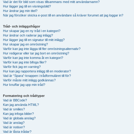
Vad är det för bild som visas tillsammans med mitt användarnamn?
Hur lägger jag till en visningsbild?
Hur ändrar jag min titel?
När jag försöker skicka e-post till en användare så kräver forumet att jag loggar in?
Tråd- och inläggsfrågor
Hur skapar jag en ny tråd i en kategori?
Hur ändrar och raderar jag inlägg?
Hur lägger jag till en signatur till mitt inlägg?
Hur skapar jag en omröstning?
Varför kan jag inte lägga till fler omröstningsalternativ?
Hur redigerar eller tar jag bort en omröstning?
Varför kan jag inte komma åt en kategori?
Varför kan jag inte bifoga filer?
Varför fick jag en varning?
Hur kan jag rapportera inlägg till en moderator?
Vad är “Spara”-knappen i trådformuläret till för?
Varför måste mitt inlägg godkännas?
Hur knuffar jag upp min tråd?
Formatering och trådtyper
Vad är BBCode?
Kan jag använda HTML?
Vad är smilies?
Kan jag infoga bilder?
Vad är globala anslag?
Vad är anslag?
Vad är notiser?
Vad är låsta trådar?