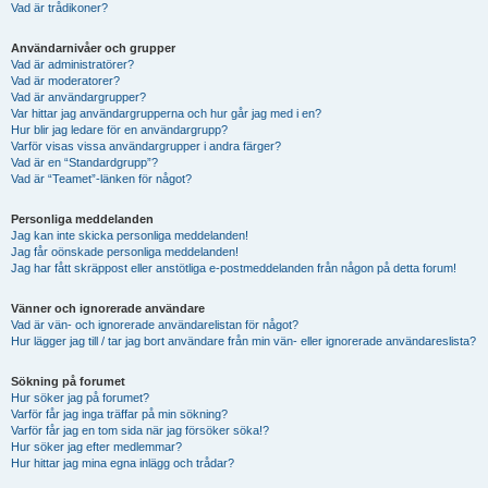
Vad är trådikoner?
Användarnivåer och grupper
Vad är administratörer?
Vad är moderatorer?
Vad är användargrupper?
Var hittar jag användargrupperna och hur går jag med i en?
Hur blir jag ledare för en användargrupp?
Varför visas vissa användargrupper i andra färger?
Vad är en “Standardgrupp”?
Vad är “Teamet”-länken för något?
Personliga meddelanden
Jag kan inte skicka personliga meddelanden!
Jag får oönskade personliga meddelanden!
Jag har fått skräppost eller anstötliga e-postmeddelanden från någon på detta forum!
Vänner och ignorerade användare
Vad är vän- och ignorerade användarelistan för något?
Hur lägger jag till / tar jag bort användare från min vän- eller ignorerade användareslista?
Sökning på forumet
Hur söker jag på forumet?
Varför får jag inga träffar på min sökning?
Varför får jag en tom sida när jag försöker söka!?
Hur söker jag efter medlemmar?
Hur hittar jag mina egna inlägg och trådar?