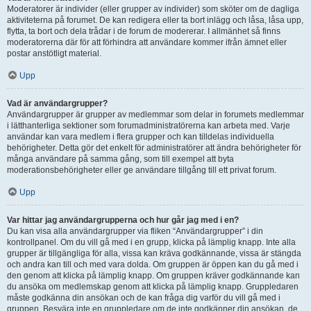
Moderatorer är individer (eller grupper av individer) som sköter om de dagliga
aktiviteterna på forumet. De kan redigera eller ta bort inlägg och låsa, låsa upp,
flytta, ta bort och dela trådar i de forum de modererar. I allmänhet så finns
moderatorerna där för att förhindra att användare kommer ifrån ämnet eller
postar anstötligt material.
Upp
Vad är användargrupper?
Användargrupper är grupper av medlemmar som delar in forumets medlemmar
i lätthanterliga sektioner som forumadministratörerna kan arbeta med. Varje
användar kan vara medlem i flera grupper och kan tilldelas individuella
behörigheter. Detta gör det enkelt för administratörer att ändra behörigheter för
många användare på samma gång, som till exempel att byta
moderationsbehörigheter eller ge användare tillgång till ett privat forum.
Upp
Var hittar jag användargrupperna och hur går jag med i en?
Du kan visa alla användargrupper via fliken “Användargrupper” i din
kontrollpanel. Om du vill gå med i en grupp, klicka på lämplig knapp. Inte alla
grupper är tillgängliga för alla, vissa kan kräva godkännande, vissa är stängda
och andra kan till och med vara dolda. Om gruppen är öppen kan du gå med i
den genom att klicka på lämplig knapp. Om gruppen kräver godkännande kan
du ansöka om medlemskap genom att klicka på lämplig knapp. Gruppledaren
måste godkänna din ansökan och de kan fråga dig varför du vill gå med i
gruppen. Besvära inte en gruppledare om de inte godkänner din ansökan, de