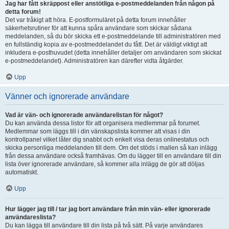
Jag har fått skräppost eller anstötliga e-postmeddelanden från någon på
detta forum!
Det var tråkigt att höra. E-postformuläret på detta forum innehåller
säkerhetsrutiner för att kunna spåra användare som skickar sådana
meddelanden, så du bör skicka ett e-postmeddelande till administratören med
en fullständig kopia av e-postmeddelandet du fått. Det är väldigt viktigt att
inkludera e-posthuvudet (detta innehåller detaljer om användaren som skickat
e-postmeddelandet). Administratören kan därefter vidta åtgärder.
Upp
Vänner och ignorerade användare
Vad är vän- och ignorerade användarelistan för något?
Du kan använda dessa listor för att organisera medlemmar på forumet.
Medlemmar som läggs till i din vänskapslista kommer att visas i din
kontrollpanel vilket låter dig snabbt och enkelt visa deras onlinestatus och
skicka personliga meddelanden till dem. Om det stöds i mallen så kan inlägg
från dessa användare också framhävas. Om du lägger till en användare till din
lista över ignorerade användare, så kommer alla inlägg de gör att döljas
automatiskt.
Upp
Hur lägger jag till / tar jag bort användare från min vän- eller ignorerade
användareslista?
Du kan lägga till användare till din lista på två sätt. På varje användares