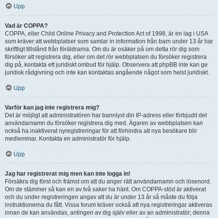
Upp
Vad är COPPA?
COPPA, eller Child Online Privacy and Protection Act of 1998, är en lag i USA
som kräver att webbplatser som samlar in information från barn under 13 år har
skriftligt tillstånd från föräldrarna. Om du är osäker på om detta rör dig som
försöker att registrera dig, eller om det rör webbplatsen du försöker registrera
dig på, kontakta ett juridiskt ombud för hjälp. Observera att phpBB inte kan ge
juridisk rådgivning och inte kan kontaktas angående något som helst juridiskt.
Upp
Varför kan jag inte registrera mig?
Det är möjligt att administratören har bannlyst din IP-adress eller förbjudit det
användarnamn du försöker registrera dig med. Ägaren av webbplatsen kan
också ha inaktiverat nyregistreringar för att förhindra att nya besökare blir
medlemmar. Kontakta en administratör för hjälp.
Upp
Jag har registrerat mig men kan inte logga in!
Försäkra dig först och främst om att du anger rätt användarnamn och lösenord.
Om de stämmer så kan en av två saker ha hänt. Om COPPA-stöd är aktiverat
och du under registreringen angav att du är under 13 år så måste du följa
instruktionerna du fått. Vissa forum kräver också att nya registreringar aktiveras
innan de kan användas, antingen av dig själv eller av an administratör; denna