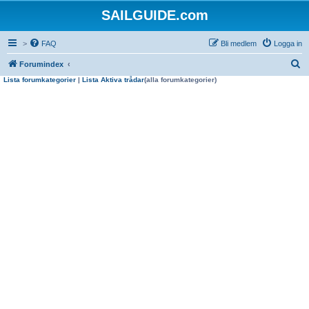
SAILGUIDE.com
>
FAQ
Bli medlem
Logga in
S
Forumindex
Lista forumkategorier
|
Lista Aktiva trådar
(alla forumkategorier)
ö
k