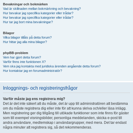
Bevakningar och bokmärken
Vad är skillnaden mellan bokmärkning och bevakning?
Hur bevakar jag specifika kategorier eller trådar?
Hur bevakar jag specifika kategorier eller trådar?
Hur tar jag bort mina bevakningar?
Bilagor
Vilka bilagor tillåts på detta forum?
Hur hittar jag alla mina bilagor?
phpBB-problem
Vem har gjort detta forum?
Varför finns inte funktionen X?
Vem ska jag kontakta med juridiska ärenden angående detta forum?
Hur kontaktar jag en forumadministratör?
Inloggnings- och registreringsfrågor
Varför måste jag ens registrera mig?
Det är det inte säkert att du måste, det är upp till administratören att bestämma
om du måste registrera dig eller inte för att kunna skriva och/eller läsa inlägg.
Men registrering ger dig tillgång till utökade funktioner som inte finns för gäster
som till exempel visningsbilder, personliga meddelanden, skicka e-post till
andra användare, medlemskap i användargrupper, med mera. Det tar endast
några minuter att registrera sig, så det rekommenderas.