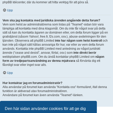
phpBB Idécenter, där du kommer att hitta verktyg för att göra så.
Upp
Vem ska jag kontakta med juridiska ärenden angående detta forum?
Vem som helst av administratörerna som listas på “Teamet”-sidan bör vara
lämpliga att kontakta med dina klagomål. Om du inte får något svar på detta
sätt så kan du kontakta ägaren av domänen eller, om detta forum ligger på en
gratistjänst (såsom Yahoo!, free.fr, f2s.com, osv.), abuse-avdelningen för den
tjänsten. Observera att phpBB Limited
inte har någon som helst kontroll
och
kan inte på något sätt hållas ansvariga för hur, var eller av vem detta forum
används. Kontakta inte phpBB Limited med anledning av något juridiskt
ärende (“cease and desist”, ansvar, förtal, osv.) som
inte direkt berör
webbplatsen phpBB.com. Om du ändå kontaktar phpBB Limited om
någon
form av tredjepartsanvändning av denna mjukvara
så förvänta dig ett
fåordigt svar eller inget svar alls.
Upp
Hur kontaktar jag en forumadministratör?
Alla användar på forumet kan använda "Kontakta oss"-formuläret, ifall denna
funktion är aktiverad utav forumadministratören.
Användare på forumet kan även använda "Teamet"-länken.
Upp
Den här sidan använder cookies för att ge dig