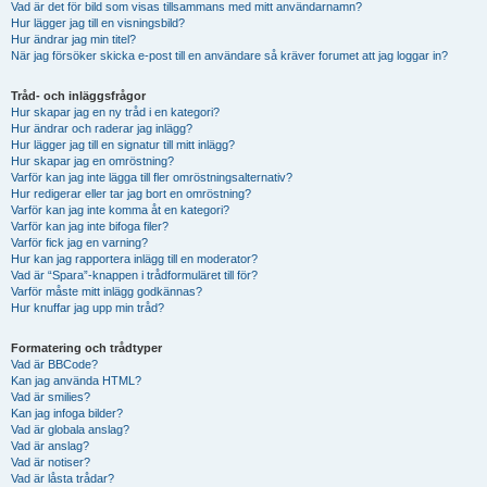
Vad är det för bild som visas tillsammans med mitt användarnamn?
Hur lägger jag till en visningsbild?
Hur ändrar jag min titel?
När jag försöker skicka e-post till en användare så kräver forumet att jag loggar in?
Tråd- och inläggsfrågor
Hur skapar jag en ny tråd i en kategori?
Hur ändrar och raderar jag inlägg?
Hur lägger jag till en signatur till mitt inlägg?
Hur skapar jag en omröstning?
Varför kan jag inte lägga till fler omröstningsalternativ?
Hur redigerar eller tar jag bort en omröstning?
Varför kan jag inte komma åt en kategori?
Varför kan jag inte bifoga filer?
Varför fick jag en varning?
Hur kan jag rapportera inlägg till en moderator?
Vad är “Spara”-knappen i trådformuläret till för?
Varför måste mitt inlägg godkännas?
Hur knuffar jag upp min tråd?
Formatering och trådtyper
Vad är BBCode?
Kan jag använda HTML?
Vad är smilies?
Kan jag infoga bilder?
Vad är globala anslag?
Vad är anslag?
Vad är notiser?
Vad är låsta trådar?