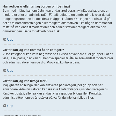
Hur redigerar eller tar jag bort en omröstning?
Som med inlägg kan omröstningar endast redigeras av inläggsskaparen, en
moderator eller en administratör. För att redigera en omröstning klickar du på
redigeringsknappen för det första inlägget i tråden. Om ingen har röstat så går
det att ta bort omröstningen eller redigera alternativen. Om någon däremot har
röstat så kan endast moderatorer och administratörer redigera eller ta bort
omröstningen. Detta för att förhindra fusk.
Upp
Varför kan jag inte komma åt en kategori?
Vissa kategorier kan vara begränsade till vissa användare eller grupper. För att
visa, läsa, posta, osv. kan du behöva speciell tillåtelse som endast moderatorer
och administratörer kan ge dig. Pröva att kontakta dem.
Upp
Varför kan jag inte bifoga filer?
Möjligheten att bifoga filer kan aktiveras per kategori, per grupp och per
användare. Administratören kanske inte tillåter bilagor i just den kategori du
försöker posta i, eller så kan endast vissa grupper bifoga filer. Kontakta
administratören om du är osäker på varför du inte kan bifoga filer.
Upp