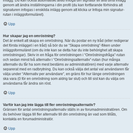
inlägg. Du kan också automatiskt alltid infoga din signatur till alla dina inlägg
genom att ändra inställningarna i din profil (du kan fortfarande förhindra att
signaturen infogas i enskilda inlägg genom att klicka ur Infoga min signatur-
rutan i inläggsformuläret).
Upp
Hur skapar jag en omröstning?
Det är enkelt att skapa en omröstning. När du postar en ny tråd (eller redigerar
det första inlägget i en tråd) så bör du se “Skapa omröstning”-fliken under
inläggsformuläret (om du inte kan se detta har du inte behörighet att skapa
omröstningar). Skriv in en fråga för omröstningen i “Omröstningsfråga”-rutan
och sedan minst två alternativ i “Omröstningsalternativ”-rutan (hur många
alternativ du får ha som mest bestäms av administratören) med varje alternativ
separerat med en radbrytning. Du kan också välja det antal val användaren får
välja under “Alternativ per användare”, en gräns för hur länge omröstningen
ska vara (0 för en omröstning som aldrig tar slut) och till sist kan du välja om
användarna får ändra sin röst.
Upp
Varför kan jag inte lägga till fler omröstningsalternativ?
Gränsen för antal omröstningsalternativ ställs in av forumadministratören. Om
du behöver lägga till fler alternativ till din omröstning än vad som tillåts,
kontakta en forumadministratör.
Upp