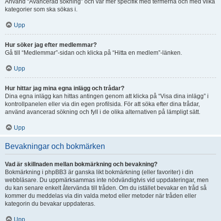
Använd “Avancerad sökning” och var mer specifik med termerna och med vilka
kategorier som ska sökas i.
Upp
Hur söker jag efter medlemmar?
Gå till “Medlemmar”-sidan och klicka på “Hitta en medlem”-länken.
Upp
Hur hittar jag mina egna inlägg och trådar?
Dina egna inlägg kan hittas antingen genom att klicka på “Visa dina inlägg” i
kontrollpanelen eller via din egen profilsida. För att söka efter dina trådar,
använd avancerad sökning och fyll i de olika alternativen på lämpligt sätt.
Upp
Bevakningar och bokmärken
Vad är skillnaden mellan bokmärkning och bevakning?
Bokmärkning i phpBB3 är ganska likt bokmärkning (eller favoriter) i din
webbläsare. Du uppmärksammas inte nödvändigtvis vid uppdateringar, men
du kan senare enkelt återvända till tråden. Om du istället bevakar en tråd så
kommer du meddelas via din valda metod eller metoder när tråden eller
kategorin du bevakar uppdateras.
Upp