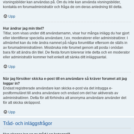
visningsbilder kan användas på. Om du inte kan använda visningsbilder,
kontakta en forumadministratör och fråga de om deras anledning till detta.
Upp
Hur ändrar jag min titel?
Titlar, som visas under ditt användarnamn, visar hur många inlägg du har gjort
eller identifierar speciella användare, t.ex. moderatorer eller administratörer. I
allmänhet kan du inte ändra namnet på några forumtitlar eftersom de ställs in
av forumadministratören. Missbruka inte forumet genom att posta i onödan
bara för att ändra din titel. De flesta forum tolererar inte detta och en moderator
eller administratör kommer helt enkelt att sänka ditt inläggsantal.
Upp
När jag försöker skicka e-post till en användare så kräver forumet att jag
loggar in?
Endast registrerade användare kan skicka e-post via det inbygga e-
postformuläret till andra användare och endast om det har aktiverats av
administratören. Detta för att förhindra att anonyma användare använder det
för att skicka skräppost.
Upp
Tråd- och inläggsfrågor