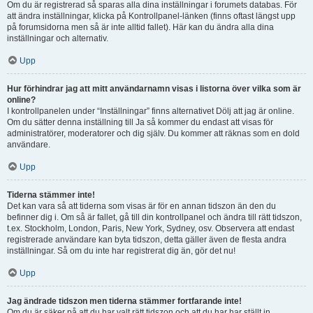
Om du är registrerad så sparas alla dina inställningar i forumets databas. För
att ändra inställningar, klicka på Kontrollpanel-länken (finns oftast längst upp
på forumsidorna men så är inte alltid fallet). Här kan du ändra alla dina
inställningar och alternativ.
Upp
Hur förhindrar jag att mitt användarnamn visas i listorna över vilka som är
online?
I kontrollpanelen under “Inställningar” finns alternativet Dölj att jag är online.
Om du sätter denna inställning till Ja så kommer du endast att visas för
administratörer, moderatorer och dig själv. Du kommer att räknas som en dold
användare.
Upp
Tiderna stämmer inte!
Det kan vara så att tiderna som visas är för en annan tidszon än den du
befinner dig i. Om så är fallet, gå till din kontrollpanel och ändra till rätt tidszon,
t.ex. Stockholm, London, Paris, New York, Sydney, osv. Observera att endast
registrerade användare kan byta tidszon, detta gäller även de flesta andra
inställningar. Så om du inte har registrerat dig än, gör det nu!
Upp
Jag ändrade tidszon men tiderna stämmer fortfarande inte!
Om du är säker på att du har valt rätt tidszon och att du har har ställt in