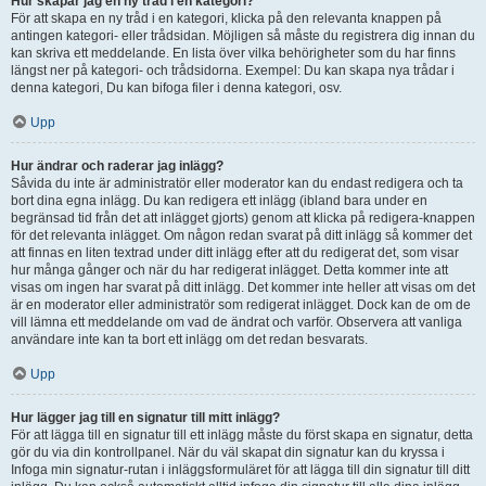
Hur skapar jag en ny tråd i en kategori?
För att skapa en ny tråd i en kategori, klicka på den relevanta knappen på
antingen kategori- eller trådsidan. Möjligen så måste du registrera dig innan du
kan skriva ett meddelande. En lista över vilka behörigheter som du har finns
längst ner på kategori- och trådsidorna. Exempel: Du kan skapa nya trådar i
denna kategori, Du kan bifoga filer i denna kategori, osv.
Upp
Hur ändrar och raderar jag inlägg?
Såvida du inte är administratör eller moderator kan du endast redigera och ta
bort dina egna inlägg. Du kan redigera ett inlägg (ibland bara under en
begränsad tid från det att inlägget gjorts) genom att klicka på redigera-knappen
för det relevanta inlägget. Om någon redan svarat på ditt inlägg så kommer det
att finnas en liten textrad under ditt inlägg efter att du redigerat det, som visar
hur många gånger och när du har redigerat inlägget. Detta kommer inte att
visas om ingen har svarat på ditt inlägg. Det kommer inte heller att visas om det
är en moderator eller administratör som redigerat inlägget. Dock kan de om de
vill lämna ett meddelande om vad de ändrat och varför. Observera att vanliga
användare inte kan ta bort ett inlägg om det redan besvarats.
Upp
Hur lägger jag till en signatur till mitt inlägg?
För att lägga till en signatur till ett inlägg måste du först skapa en signatur, detta
gör du via din kontrollpanel. När du väl skapat din signatur kan du kryssa i
Infoga min signatur-rutan i inläggsformuläret för att lägga till din signatur till ditt