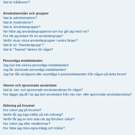
Vad är trådikoner?
Användarnivåer och grupper
Vad är administratörer?
Vad är moderatorer?
Vad är användargrupper?
Var hittar jag användargrupperna och hur går jag med i en?
Hur blir jag ledare för en användargrupp?
Varför visas vissa användargrupper i andra färger?
Vad är en “Standardgrupp”?
Vad är “Teamet”-länken för något?
Personliga meddelanden
Jag kan inte skicka personliga meddelanden!
Jag får oönskade personliga meddelanden!
Jag har fått skräppost eller anstötliga e-postmeddelanden från någon på detta forum!
Vänner och ignorerade användare
Vad är vän- och ignorerade användarelistan för något?
Hur lägger jag till / tar jag bort användare från min vän- eller ignorerade användareslista?
Sökning på forumet
Hur söker jag på forumet?
Varför får jag inga träffar på min sökning?
Varför får jag en tom sida när jag försöker söka!?
Hur söker jag efter medlemmar?
Hur hittar jag mina egna inlägg och trådar?