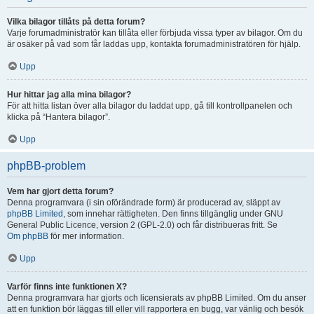
Vilka bilagor tillåts på detta forum?
Varje forumadministratör kan tillåta eller förbjuda vissa typer av bilagor. Om du
är osäker på vad som får laddas upp, kontakta forumadministratören för hjälp.
Upp
Hur hittar jag alla mina bilagor?
För att hitta listan över alla bilagor du laddat upp, gå till kontrollpanelen och
klicka på “Hantera bilagor”.
Upp
phpBB-problem
Vem har gjort detta forum?
Denna programvara (i sin oförändrade form) är producerad av, släppt av
phpBB Limited
, som innehar rättigheten. Den finns tillgänglig under GNU
General Public Licence, version 2 (GPL-2.0) och får distribueras fritt. Se
Om phpBB
för mer information.
Upp
Varför finns inte funktionen X?
Denna programvara har gjorts och licensierats av phpBB Limited. Om du anser
att en funktion bör läggas till eller vill rapportera en bugg, var vänlig och besök