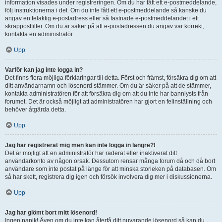
information visades under registreringen. Om du har fått ett e-postmeddelande,
följ instruktionerna i det. Om du inte fått ett e-postmeddelande så kanske du
angav en felaktig e-postadress eller så fastnade e-postmeddelandet i ett
skräppostfilter. Om du är säker på att e-postadressen du angav var korrekt,
kontakta en administratör.
Upp
Varför kan jag inte logga in?
Det finns flera möjliga förklaringar till detta. Först och främst, försäkra dig om att
ditt användarnamn och lösenord stämmer. Om du är säker på att de stämmer,
kontakta administratören för att försäkra dig om att du inte har bannlysts från
forumet. Det är också möjligt att administratören har gjort en felinställning och
behöver åtgärda detta.
Upp
Jag har registrerat mig men kan inte logga in längre?!
Det är möjligt att en administratör har raderat eller inaktiverat ditt
användarkonto av någon orsak. Dessutom rensar många forum då och då bort
användare som inte postat på länge för att minska storleken på databasen. Om
så har skett, registrera dig igen och försök involvera dig mer i diskussionerna.
Upp
Jag har glömt bort mitt lösenord!
Ingen panik! Även om du inte kan återfå ditt nuvarande lösenord så kan du