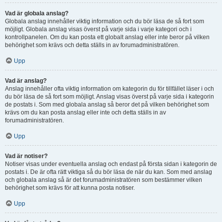
Vad är globala anslag?
Globala anslag innehåller viktig information och du bör läsa de så fort som
möjligt. Globala anslag visas överst på varje sida i varje kategori och i
kontrollpanelen. Om du kan posta ett globalt anslag eller inte beror på vilken
behörighet som krävs och detta ställs in av forumadministratören.
Upp
Vad är anslag?
Anslag innehåller ofta viktig information om kategorin du för tillfället läser i och
du bör läsa de så fort som möjligt. Anslag visas överst på varje sida i kategorin
de postats i. Som med globala anslag så beror det på vilken behörighet som
krävs om du kan posta anslag eller inte och detta ställs in av
forumadministratören.
Upp
Vad är notiser?
Notiser visas under eventuella anslag och endast på första sidan i kategorin de
postats i. De är ofta rätt viktiga så du bör läsa de när du kan. Som med anslag
och globala anslag så är det forumadministratören som bestämmer vilken
behörighet som krävs för att kunna posta notiser.
Upp