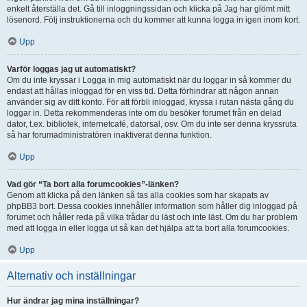
enkelt återställa det. Gå till inloggningssidan och klicka på Jag har glömt mitt
lösenord. Följ instruktionerna och du kommer att kunna logga in igen inom kort.
Upp
Varför loggas jag ut automatiskt?
Om du inte kryssar i Logga in mig automatiskt när du loggar in så kommer du
endast att hållas inloggad för en viss tid. Detta förhindrar att någon annan
använder sig av ditt konto. För att förbli inloggad, kryssa i rutan nästa gång du
loggar in. Detta rekommenderas inte om du besöker forumet från en delad
dator, t.ex. bibliotek, internetcafé, datorsal, osv. Om du inte ser denna kryssruta
så har forumadministratören inaktiverat denna funktion.
Upp
Vad gör “Ta bort alla forumcookies”-länken?
Genom att klicka på den länken så tas alla cookies som har skapats av
phpBB3 bort. Dessa cookies innehåller information som håller dig inloggad på
forumet och håller reda på vilka trådar du läst och inte läst. Om du har problem
med att logga in eller logga ut så kan det hjälpa att ta bort alla forumcookies.
Upp
Alternativ och inställningar
Hur ändrar jag mina inställningar?