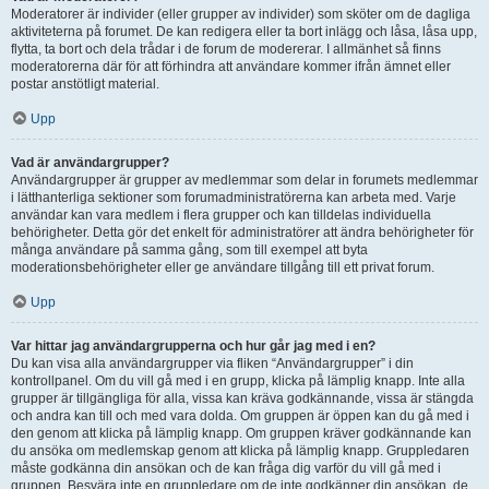
Moderatorer är individer (eller grupper av individer) som sköter om de dagliga
aktiviteterna på forumet. De kan redigera eller ta bort inlägg och låsa, låsa upp,
flytta, ta bort och dela trådar i de forum de modererar. I allmänhet så finns
moderatorerna där för att förhindra att användare kommer ifrån ämnet eller
postar anstötligt material.
Upp
Vad är användargrupper?
Användargrupper är grupper av medlemmar som delar in forumets medlemmar
i lätthanterliga sektioner som forumadministratörerna kan arbeta med. Varje
användar kan vara medlem i flera grupper och kan tilldelas individuella
behörigheter. Detta gör det enkelt för administratörer att ändra behörigheter för
många användare på samma gång, som till exempel att byta
moderationsbehörigheter eller ge användare tillgång till ett privat forum.
Upp
Var hittar jag användargrupperna och hur går jag med i en?
Du kan visa alla användargrupper via fliken “Användargrupper” i din
kontrollpanel. Om du vill gå med i en grupp, klicka på lämplig knapp. Inte alla
grupper är tillgängliga för alla, vissa kan kräva godkännande, vissa är stängda
och andra kan till och med vara dolda. Om gruppen är öppen kan du gå med i
den genom att klicka på lämplig knapp. Om gruppen kräver godkännande kan
du ansöka om medlemskap genom att klicka på lämplig knapp. Gruppledaren
måste godkänna din ansökan och de kan fråga dig varför du vill gå med i
gruppen. Besvära inte en gruppledare om de inte godkänner din ansökan, de