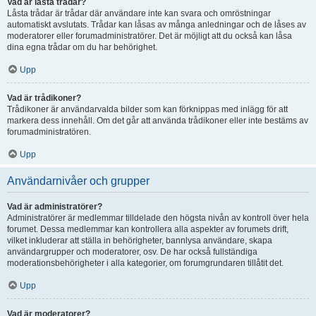
Vad är låsta trådar?
Låsta trådar är trådar där användare inte kan svara och omröstningar
automatiskt avslutats. Trådar kan låsas av många anledningar och de låses av
moderatorer eller forumadministratörer. Det är möjligt att du också kan låsa
dina egna trådar om du har behörighet.
Upp
Vad är trådikoner?
Trådikoner är användarvalda bilder som kan förknippas med inlägg för att
markera dess innehåll. Om det går att använda trådikoner eller inte bestäms av
forumadministratören.
Upp
Användarnivåer och grupper
Vad är administratörer?
Administratörer är medlemmar tilldelade den högsta nivån av kontroll över hela
forumet. Dessa medlemmar kan kontrollera alla aspekter av forumets drift,
vilket inkluderar att ställa in behörigheter, bannlysa användare, skapa
användargrupper och moderatorer, osv. De har också fullständiga
moderationsbehörigheter i alla kategorier, om forumgrundaren tillåtit det.
Upp
Vad är moderatorer?