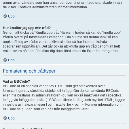
grupp av användare som han anser behöver få sina inlägg granskade innan
de visas. Kontakta administratören för mer information.
Upp
Hur knuffar jag upp min tråd?
Genom att klicka på “Knuffa upp tråd”-länken i tråden så kan du "knuffa upp"
tråden överst på förstasidan i kategorin. Om du inte ser denna länk så kan
uppknuffning av trådar vara inaktiverat, eller så har inte den krävda
tidsgränsen uppnåts än. Det går också att knuffa upp en tråd genom att helt
enkelt svara på den. Försäkra dig dock först om att du följer forumreglerna.
Upp
Formatering och trådtyper
Vad är BBCode?
BBCode är en speciell variant av HTML som ger stor kontroll över
formateringen av särskilda objekt i ett inlägg. Om du kan använda BBCode
eller inte bestäms av administratören (du kan också inaktivera det i specifika
inlägg via inläggsformuläret). BBCode liknar i mångt och mycket HTML, taggar
innesluts av hakparanteser [ och ] istället för < och >. För mer information om
BBCode se guiden som kan nås från inläggsformuläret.
Upp