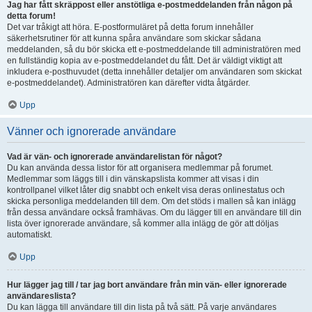
Jag har fått skräppost eller anstötliga e-postmeddelanden från någon på
detta forum!
Det var tråkigt att höra. E-postformuläret på detta forum innehåller
säkerhetsrutiner för att kunna spåra användare som skickar sådana
meddelanden, så du bör skicka ett e-postmeddelande till administratören med
en fullständig kopia av e-postmeddelandet du fått. Det är väldigt viktigt att
inkludera e-posthuvudet (detta innehåller detaljer om användaren som skickat
e-postmeddelandet). Administratören kan därefter vidta åtgärder.
Upp
Vänner och ignorerade användare
Vad är vän- och ignorerade användarelistan för något?
Du kan använda dessa listor för att organisera medlemmar på forumet.
Medlemmar som läggs till i din vänskapslista kommer att visas i din
kontrollpanel vilket låter dig snabbt och enkelt visa deras onlinestatus och
skicka personliga meddelanden till dem. Om det stöds i mallen så kan inlägg
från dessa användare också framhävas. Om du lägger till en användare till din
lista över ignorerade användare, så kommer alla inlägg de gör att döljas
automatiskt.
Upp
Hur lägger jag till / tar jag bort användare från min vän- eller ignorerade
användareslista?
Du kan lägga till användare till din lista på två sätt. På varje användares