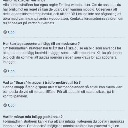
Varför fick jag en varning?
Alla administratörer har egna regler för sina webbplatser. Om de anser att du
har brutit mot en regel så kan de utfärda en varning mot dig. Observera att
detta är administratörens beslut, och att phpBB Limited inte har någonting att
göra med varningar på andra webbplatser. Kontakta forumadministratören om
du är osäker på varför du varnats.
Upp
Hur kan jag rapportera inlägg till en moderator?
Om forumadministratören har tillåtit det så ska du se en bild som används för
att rapportera inlägg bredvid inlägget som du vill rapportera. Klicka på denna
bild och du kommer att guidas igenom stegen som krävs för att rapportera
inlägget.
Upp
Vad är “Spara”-knappen i trådformuläret till för?
Denna knapp låter dig spara utkast av meddelanden så att du kan skriva klart
och posta de vid ett senare tillfälle. För att ladda in ett sparat utkast, gå till
kontrollpanelen.
Upp
Varför måste mitt inlägg godkännas?
Forumadministratören kan kräva att alla inlägg i kategorin du postar i granskas
innan de visas. Det är också möjligt att administratören har placerat dig i en