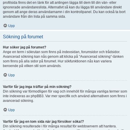
profilsida finns det en länk för att antingen lägga till dem till din vän- eller
ignorerade användareslista. Alternativt så kan du lägga till användare direkt
genom att ange deras användarnamn i din kontrollpanel. Du kan också ta bort
användare från din lista på samma sida.
Upp
Sökning på forumet
Hur söker jag på forumet?
Ange en term i sökrutan som finns på indexsidan, forumsidor och trådsidor.
Avancerad sökning kan nås genom att klicka på “Avancerad sökning”-länken
som finns på alla sidor på forumet. Hur sökfunktionen nås kan variera
beroende på vilken stil som används.
Upp
Varför får jag inga träffar på min sökning?
Din sökning var förmodligen för vag och innehöll för många vanliga termer som
inte indexeras av phpBB3. Var mer specifik och använd alternativen som finns i
avancerad sökning.
Upp
Varför får jag en tom sida när jag försöker söka!?
Din sökning resulterade i för många resultat för webbservern att hantera.