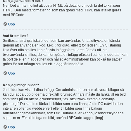
Kan jag använda HTML?
Nej. Det är inte möjligt att posta HTML på detta forum och få det tolkat som
HTML. Den mesta formatering som kan göras med HTML kan istället göras
med BBCode.
Upp
Vad är smilies?
Smilies är små grafiska bilder som kan användas för att uttrycka en känsla
genom att använda en kod, t.ex. :) för glad, eller :( för ledsen. En fullständig
lista över alla smilies kan nås via inläggsformuläret. Försök att inte
överanvända smilies, de kan fort göra ett inlägg oläsbart och en moderator kan
ta bort de eller inlägget helt och hållet. Administratören kan också ha satt en
gräns för hur många smilies ett inlägg får innehålla.
Upp
Kan jag infoga bilder?
Ja, bilder kan visas i dina inlägg. Om administratören har aktiverat bilagor så
kan du ladda upp bilderna direkt till forumet. Annars måste du länka till en bild
som finns på en offentlig webbserver, t.ex. http://www.example.com/my-
picture.gif. Du kan inte länka till bilder som bara finns på din PC (såvida den
inte är en offentlig webbserver) eller till bilder som finns bakom
autentiseringsmekanismer, som t.ex. Hotmail eller Yahoo, lösenorsskyddade
sajter, m.m. För att infoga en bild, använd BBCode-taggen [img].
Upp