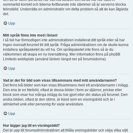
sommartid korrekt och tiderna fortfarande inte stämmer så är serverns klocka
felinställd. Underrätta en administratör om detta problem så att de kan åtgärda
det.
Upp
Mitt språk finns inte med i listan!
I så fall har förmodligen inte administratören installerat ditt språk eller så har
ingen översatt forumet till ditt språk. Fråga administratören om de skulle kunna
installera språkpaketet du vill ha. Om språkpaketet inte finns så är du
välkommen att skapa en ny översättning. Mer information finns på phpBB
Limiteds webbplats (använd länken längst ner på forumsidorna).
Upp
Vad är det för bild som visas tillsammans med mitt användarnamn?
Det finns två bilder som kan visas tillsammans med ett användarnamn i inlägg.
Den ena är en titelbild, oftast är dessa bilder i form av stjärnor, prickar eller
block som visar hur många inlägg du har gjort eller din status på forumet. Den
andra bilden, oftast är den större, är känd som en visningsbild och är i
allmänhet unik eller personlig för varje användare.
Upp
Hur lägger jag till en visningsbild?
Det är upp till forumadministratören att tillåta visningsbilder och välja vilka sätt