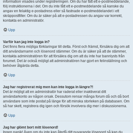
information visades under registreringen. Om du har fått ett e-postmeddelande,
följ instruktionerna i det. Om du inte fått ett e-postmeddelande så kanske du
angav en felaktig e-postadress eller så fastnade e-postmeddelandet i ett
skräppostfilter. Om du är säker på att e-postadressen du angav var korrekt,
kontakta en administratör.
Upp
Varför kan jag inte logga in?
Det finns flera möjliga förklaringar till detta. Först och främst, försäkra dig om att
ditt användarnamn och lösenord stämmer. Om du är säker på att de stämmer,
kontakta administratören för att försäkra dig om att du inte har bannlysts från
forumet. Det är också möjligt att administratören har gjort en felinställning och
behöver åtgärda detta.
Upp
Jag har registrerat mig men kan inte logga in längre?!
Det är möjligt att en administratör har raderat eller inaktiverat ditt
användarkonto av någon orsak. Dessutom rensar många forum då och då bort
användare som inte postat på länge för att minska storleken på databasen. Om
så har skett, registrera dig igen och försök involvera dig mer i diskussionerna.
Upp
Jag har glömt bort mitt lösenord!
Ingen panik! Även om du inte kan återfå ditt nuvarande lösenord så kan du