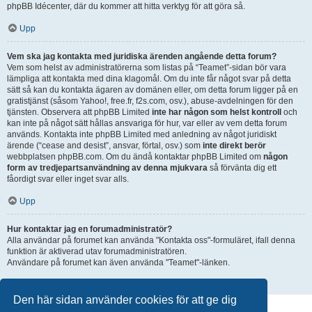
phpBB Idécenter, där du kommer att hitta verktyg för att göra så.
Upp
Vem ska jag kontakta med juridiska ärenden angående detta forum?
Vem som helst av administratörerna som listas på “Teamet”-sidan bör vara
lämpliga att kontakta med dina klagomål. Om du inte får något svar på detta
sätt så kan du kontakta ägaren av domänen eller, om detta forum ligger på en
gratistjänst (såsom Yahoo!, free.fr, f2s.com, osv.), abuse-avdelningen för den
tjänsten. Observera att phpBB Limited
inte har någon som helst kontroll
och
kan inte på något sätt hållas ansvariga för hur, var eller av vem detta forum
används. Kontakta inte phpBB Limited med anledning av något juridiskt
ärende (“cease and desist”, ansvar, förtal, osv.) som
inte direkt berör
webbplatsen phpBB.com. Om du ändå kontaktar phpBB Limited om
någon
form av tredjepartsanvändning av denna mjukvara
så förvänta dig ett
fåordigt svar eller inget svar alls.
Upp
Hur kontaktar jag en forumadministratör?
Alla användar på forumet kan använda "Kontakta oss"-formuläret, ifall denna
funktion är aktiverad utav forumadministratören.
Användare på forumet kan även använda "Teamet"-länken.
Upp
Den här sidan använder cookies för att ge dig