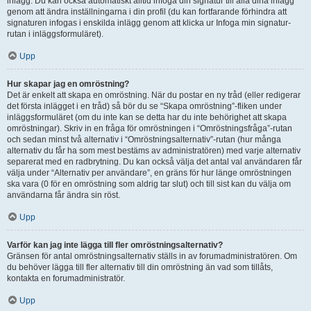
inlägg. Du kan också automatiskt alltid infoga din signatur till alla dina inlägg
genom att ändra inställningarna i din profil (du kan fortfarande förhindra att
signaturen infogas i enskilda inlägg genom att klicka ur Infoga min signatur-
rutan i inläggsformuläret).
Upp
Hur skapar jag en omröstning?
Det är enkelt att skapa en omröstning. När du postar en ny tråd (eller redigerar
det första inlägget i en tråd) så bör du se “Skapa omröstning”-fliken under
inläggsformuläret (om du inte kan se detta har du inte behörighet att skapa
omröstningar). Skriv in en fråga för omröstningen i “Omröstningsfråga”-rutan
och sedan minst två alternativ i “Omröstningsalternativ”-rutan (hur många
alternativ du får ha som mest bestäms av administratören) med varje alternativ
separerat med en radbrytning. Du kan också välja det antal val användaren får
välja under “Alternativ per användare”, en gräns för hur länge omröstningen
ska vara (0 för en omröstning som aldrig tar slut) och till sist kan du välja om
användarna får ändra sin röst.
Upp
Varför kan jag inte lägga till fler omröstningsalternativ?
Gränsen för antal omröstningsalternativ ställs in av forumadministratören. Om
du behöver lägga till fler alternativ till din omröstning än vad som tillåts,
kontakta en forumadministratör.
Upp