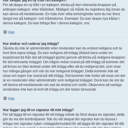
Hur skapar jag en ny tråd i en kategori?
För att skapa en ny tråd i en kategori, klicka på den relevanta knappen på
antingen kategori- eller trådsidan. Möjligen så måste du registrera dig innan du
kan skriva ett meddelande. En lista över vilka behörigheter som du har finns
längst ner på kategori- och trådsidorna. Exempel: Du kan skapa nya trådar i
denna kategori, Du kan bifoga filer i denna kategori, osv.
Upp
Hur ändrar och raderar jag inlägg?
Såvida du inte är administratör eller moderator kan du endast redigera och ta
bort dina egna inlägg. Du kan redigera ett inlägg (ibland bara under en
begränsad tid från det att inlägget gjorts) genom att klicka på redigera-knappen
för det relevanta inlägget. Om någon redan svarat på ditt inlägg så kommer det
att finnas en liten textrad under ditt inlägg efter att du redigerat det, som visar
hur många gånger och när du har redigerat inlägget. Detta kommer inte att
visas om ingen har svarat på ditt inlägg. Det kommer inte heller att visas om det
är en moderator eller administratör som redigerat inlägget. Dock kan de om de
vill lämna ett meddelande om vad de ändrat och varför. Observera att vanliga
användare inte kan ta bort ett inlägg om det redan besvarats.
Upp
Hur lägger jag till en signatur till mitt inlägg?
För att lägga till en signatur till ett inlägg måste du först skapa en signatur, detta
gör du via din kontrollpanel. När du väl skapat din signatur kan du kryssa i
Infoga min signatur-rutan i inläggsformuläret för att lägga till din signatur till ditt