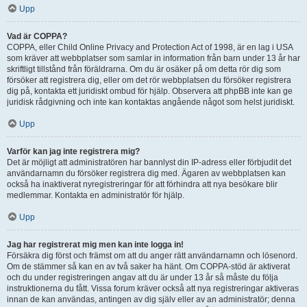
Upp
Vad är COPPA?
COPPA, eller Child Online Privacy and Protection Act of 1998, är en lag i USA
som kräver att webbplatser som samlar in information från barn under 13 år har
skriftligt tillstånd från föräldrarna. Om du är osäker på om detta rör dig som
försöker att registrera dig, eller om det rör webbplatsen du försöker registrera
dig på, kontakta ett juridiskt ombud för hjälp. Observera att phpBB inte kan ge
juridisk rådgivning och inte kan kontaktas angående något som helst juridiskt.
Upp
Varför kan jag inte registrera mig?
Det är möjligt att administratören har bannlyst din IP-adress eller förbjudit det
användarnamn du försöker registrera dig med. Ägaren av webbplatsen kan
också ha inaktiverat nyregistreringar för att förhindra att nya besökare blir
medlemmar. Kontakta en administratör för hjälp.
Upp
Jag har registrerat mig men kan inte logga in!
Försäkra dig först och främst om att du anger rätt användarnamn och lösenord.
Om de stämmer så kan en av två saker ha hänt. Om COPPA-stöd är aktiverat
och du under registreringen angav att du är under 13 år så måste du följa
instruktionerna du fått. Vissa forum kräver också att nya registreringar aktiveras
innan de kan användas, antingen av dig själv eller av an administratör; denna