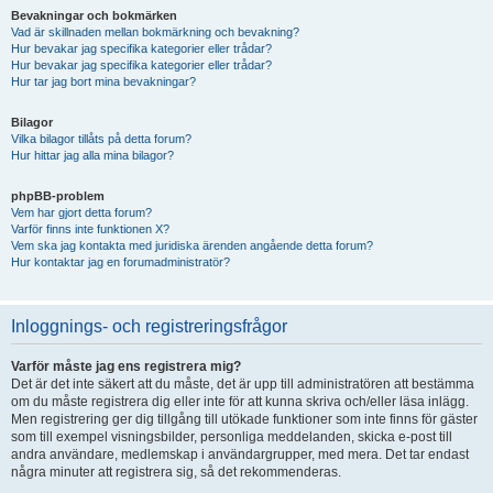
Bevakningar och bokmärken
Vad är skillnaden mellan bokmärkning och bevakning?
Hur bevakar jag specifika kategorier eller trådar?
Hur bevakar jag specifika kategorier eller trådar?
Hur tar jag bort mina bevakningar?
Bilagor
Vilka bilagor tillåts på detta forum?
Hur hittar jag alla mina bilagor?
phpBB-problem
Vem har gjort detta forum?
Varför finns inte funktionen X?
Vem ska jag kontakta med juridiska ärenden angående detta forum?
Hur kontaktar jag en forumadministratör?
Inloggnings- och registreringsfrågor
Varför måste jag ens registrera mig?
Det är det inte säkert att du måste, det är upp till administratören att bestämma
om du måste registrera dig eller inte för att kunna skriva och/eller läsa inlägg.
Men registrering ger dig tillgång till utökade funktioner som inte finns för gäster
som till exempel visningsbilder, personliga meddelanden, skicka e-post till
andra användare, medlemskap i användargrupper, med mera. Det tar endast
några minuter att registrera sig, så det rekommenderas.