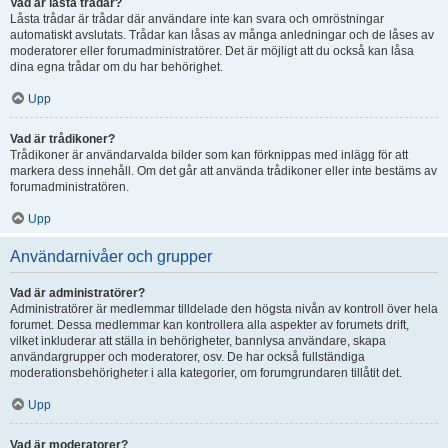
Vad är låsta trådar?
Låsta trådar är trådar där användare inte kan svara och omröstningar
automatiskt avslutats. Trådar kan låsas av många anledningar och de låses av
moderatorer eller forumadministratörer. Det är möjligt att du också kan låsa
dina egna trådar om du har behörighet.
Upp
Vad är trådikoner?
Trådikoner är användarvalda bilder som kan förknippas med inlägg för att
markera dess innehåll. Om det går att använda trådikoner eller inte bestäms av
forumadministratören.
Upp
Användarnivåer och grupper
Vad är administratörer?
Administratörer är medlemmar tilldelade den högsta nivån av kontroll över hela
forumet. Dessa medlemmar kan kontrollera alla aspekter av forumets drift,
vilket inkluderar att ställa in behörigheter, bannlysa användare, skapa
användargrupper och moderatorer, osv. De har också fullständiga
moderationsbehörigheter i alla kategorier, om forumgrundaren tillåtit det.
Upp
Vad är moderatorer?