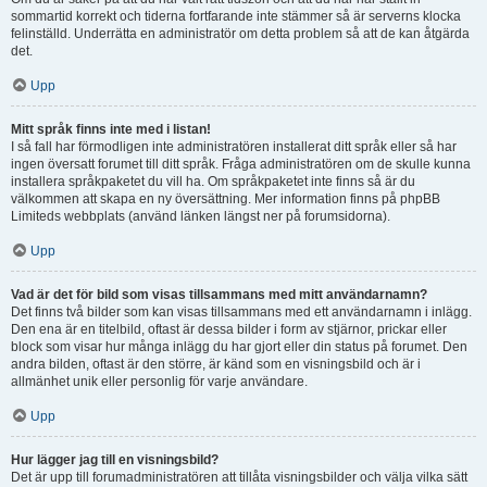
sommartid korrekt och tiderna fortfarande inte stämmer så är serverns klocka
felinställd. Underrätta en administratör om detta problem så att de kan åtgärda
det.
Upp
Mitt språk finns inte med i listan!
I så fall har förmodligen inte administratören installerat ditt språk eller så har
ingen översatt forumet till ditt språk. Fråga administratören om de skulle kunna
installera språkpaketet du vill ha. Om språkpaketet inte finns så är du
välkommen att skapa en ny översättning. Mer information finns på phpBB
Limiteds webbplats (använd länken längst ner på forumsidorna).
Upp
Vad är det för bild som visas tillsammans med mitt användarnamn?
Det finns två bilder som kan visas tillsammans med ett användarnamn i inlägg.
Den ena är en titelbild, oftast är dessa bilder i form av stjärnor, prickar eller
block som visar hur många inlägg du har gjort eller din status på forumet. Den
andra bilden, oftast är den större, är känd som en visningsbild och är i
allmänhet unik eller personlig för varje användare.
Upp
Hur lägger jag till en visningsbild?
Det är upp till forumadministratören att tillåta visningsbilder och välja vilka sätt