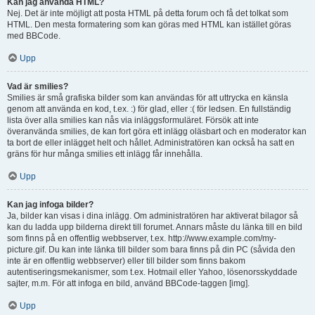
Kan jag använda HTML?
Nej. Det är inte möjligt att posta HTML på detta forum och få det tolkat som
HTML. Den mesta formatering som kan göras med HTML kan istället göras
med BBCode.
Upp
Vad är smilies?
Smilies är små grafiska bilder som kan användas för att uttrycka en känsla
genom att använda en kod, t.ex. :) för glad, eller :( för ledsen. En fullständig
lista över alla smilies kan nås via inläggsformuläret. Försök att inte
överanvända smilies, de kan fort göra ett inlägg oläsbart och en moderator kan
ta bort de eller inlägget helt och hållet. Administratören kan också ha satt en
gräns för hur många smilies ett inlägg får innehålla.
Upp
Kan jag infoga bilder?
Ja, bilder kan visas i dina inlägg. Om administratören har aktiverat bilagor så
kan du ladda upp bilderna direkt till forumet. Annars måste du länka till en bild
som finns på en offentlig webbserver, t.ex. http://www.example.com/my-
picture.gif. Du kan inte länka till bilder som bara finns på din PC (såvida den
inte är en offentlig webbserver) eller till bilder som finns bakom
autentiseringsmekanismer, som t.ex. Hotmail eller Yahoo, lösenorsskyddade
sajter, m.m. För att infoga en bild, använd BBCode-taggen [img].
Upp