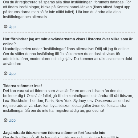
Om du är registrerad så sparas alla dina inställningar i forumets databas. För
att ändra inställningar, klicka på Kontrollpanel-länken (finns oftast längst upp
på forumsidorna men så är inte alltid fallet). Här kan du ändra alla dina
inställningar och alternativ.
Upp
Hur förhindrar jag att mitt användarnamn visas i listorna över vilka som är
online?
I kontrollpanelen under “Inställningar” finns alternativet Dölj att jag är online.
Om du sätter denna inställning till Ja så kommer du endast att visas för
administratörer, moderatorer och dig själv. Du kommer att räknas som en dold
användare.
Upp
Tiderna stämmer inte!
Det kan vara så att tiderna som visas är för en annan tidszon än den du
befinner dig i. Om så är fallet, gå till din kontrollpanel och ändra till rätt tidszon,
t.ex. Stockholm, London, Paris, New York, Sydney, osv. Observera att endast
registrerade användare kan byta tidszon, detta gäller även de flesta andra
inställningar. Så om du inte har registrerat dig än, gör det nu!
Upp
Jag ändrade tidszon men tiderna stämmer fortfarande inte!
Om du är säker på att du har valt rätt tidszon och att du har har ställt in