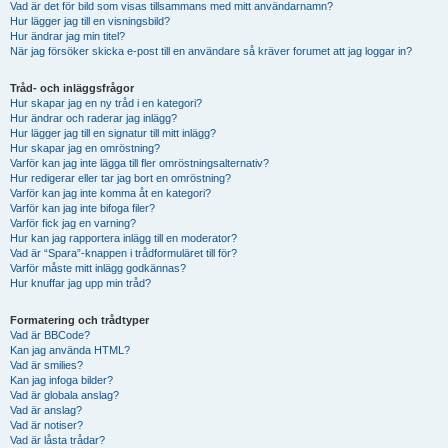
Vad är det för bild som visas tillsammans med mitt användarnamn?
Hur lägger jag till en visningsbild?
Hur ändrar jag min titel?
När jag försöker skicka e-post till en användare så kräver forumet att jag loggar in?
Tråd- och inläggsfrågor
Hur skapar jag en ny tråd i en kategori?
Hur ändrar och raderar jag inlägg?
Hur lägger jag till en signatur till mitt inlägg?
Hur skapar jag en omröstning?
Varför kan jag inte lägga till fler omröstningsalternativ?
Hur redigerar eller tar jag bort en omröstning?
Varför kan jag inte komma åt en kategori?
Varför kan jag inte bifoga filer?
Varför fick jag en varning?
Hur kan jag rapportera inlägg till en moderator?
Vad är “Spara”-knappen i trådformuläret till för?
Varför måste mitt inlägg godkännas?
Hur knuffar jag upp min tråd?
Formatering och trådtyper
Vad är BBCode?
Kan jag använda HTML?
Vad är smilies?
Kan jag infoga bilder?
Vad är globala anslag?
Vad är anslag?
Vad är notiser?
Vad är låsta trådar?