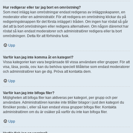
Hur redigerar eller tar jag bort en omröstning?
Som med inlägg kan omröstningar endast redigeras av inläggsskaparen, en
moderator eller en administratör. För att redigera en omröstning klickar du på
redigeringsknappen för det första inlägget i tråden. Om ingen har röstat så går
det att ta bort omröstningen eller redigera alternativen. Om någon däremot har
röstat så kan endast moderatorer och administratörer redigera eller ta bort
omröstningen. Detta för att förhindra fusk.
Upp
Varför kan jag inte komma åt en kategori?
Vissa kategorier kan vara begränsade till vissa användare eller grupper. För att
visa, läsa, posta, osv. kan du behöva speciell tillåtelse som endast moderatorer
och administratörer kan ge dig. Pröva att kontakta dem.
Upp
Varför kan jag inte bifoga filer?
Möjligheten att bifoga filer kan aktiveras per kategori, per grupp och per
användare. Administratören kanske inte tillåter bilagor i just den kategori du
försöker posta i, eller så kan endast vissa grupper bifoga filer. Kontakta
administratören om du är osäker på varför du inte kan bifoga filer.
Upp