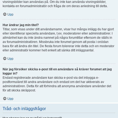
visningsbilder kan användas på. Om du inte kan använda visningsbilder,
kontakta en forumadministratör och fråga de om deras anledning till detta.
Upp
Hur ändrar jag min titel?
Titlar, som visas under ditt användarnamn, visar hur många inlägg du har gjort
eller identifierar speciella användare, t.ex. moderatorer eller administratörer. I
allmänhet kan du inte ändra namnet på några forumtitlar eftersom de ställs in
av forumadministratören. Missbruka inte forumet genom att posta i onödan
bara för att ändra din titel. De flesta forum tolererar inte detta och en moderator
eller administratör kommer helt enkelt att sänka ditt inläggsantal.
Upp
När jag försöker skicka e-post till en användare så kräver forumet att jag
loggar in?
Endast registrerade användare kan skicka e-post via det inbygga e-
postformuläret till andra användare och endast om det har aktiverats av
administratören. Detta för att förhindra att anonyma användare använder det
för att skicka skräppost.
Upp
Tråd- och inläggsfrågor