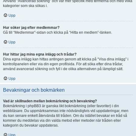
Använd “Avancerad sökning” och var mer specifik med termerna och med vilka
kategorier som ska sökas i.
Upp
Hur söker jag efter medlemmar?
Gå till “Medlemmar”-sidan och klicka på “Hitta en medlem”-länken.
Upp
Hur hittar jag mina egna inlägg och trådar?
Dina egna inlägg kan hittas antingen genom att klicka på “Visa dina inlägg” i
kontrollpanelen eller via din egen profilsida. För att söka efter dina trådar,
använd avancerad sökning och fyll i de olika alternativen på lämpligt sätt.
Upp
Bevakningar och bokmärken
Vad är skillnaden mellan bokmärkning och bevakning?
Bokmärkning i phpBB3 är ganska likt bokmärkning (eller favoriter) i din
webbläsare. Du uppmärksammas inte nödvändigtvis vid uppdateringar, men
du kan senare enkelt återvända till tråden. Om du istället bevakar en tråd så
kommer du meddelas via din valda metod eller metoder när tråden eller
kategorin du bevakar uppdateras.
Upp