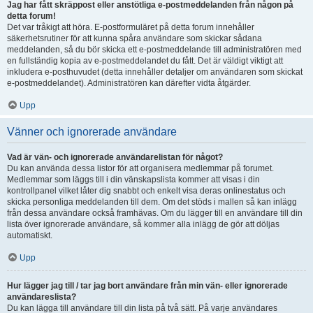
Jag har fått skräppost eller anstötliga e-postmeddelanden från någon på
detta forum!
Det var tråkigt att höra. E-postformuläret på detta forum innehåller
säkerhetsrutiner för att kunna spåra användare som skickar sådana
meddelanden, så du bör skicka ett e-postmeddelande till administratören med
en fullständig kopia av e-postmeddelandet du fått. Det är väldigt viktigt att
inkludera e-posthuvudet (detta innehåller detaljer om användaren som skickat
e-postmeddelandet). Administratören kan därefter vidta åtgärder.
Upp
Vänner och ignorerade användare
Vad är vän- och ignorerade användarelistan för något?
Du kan använda dessa listor för att organisera medlemmar på forumet.
Medlemmar som läggs till i din vänskapslista kommer att visas i din
kontrollpanel vilket låter dig snabbt och enkelt visa deras onlinestatus och
skicka personliga meddelanden till dem. Om det stöds i mallen så kan inlägg
från dessa användare också framhävas. Om du lägger till en användare till din
lista över ignorerade användare, så kommer alla inlägg de gör att döljas
automatiskt.
Upp
Hur lägger jag till / tar jag bort användare från min vän- eller ignorerade
användareslista?
Du kan lägga till användare till din lista på två sätt. På varje användares