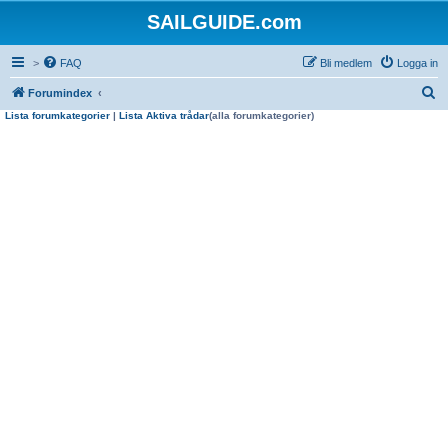
SAILGUIDE.com
>
FAQ
Bli medlem
Logga in
S
Forumindex
Lista forumkategorier
|
Lista Aktiva trådar
(alla forumkategorier)
ö
k