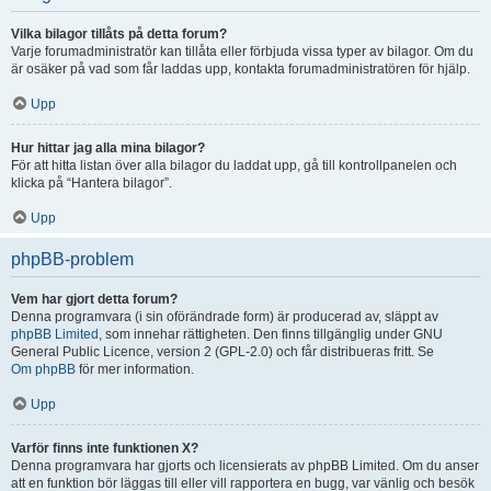
Vilka bilagor tillåts på detta forum?
Varje forumadministratör kan tillåta eller förbjuda vissa typer av bilagor. Om du
är osäker på vad som får laddas upp, kontakta forumadministratören för hjälp.
Upp
Hur hittar jag alla mina bilagor?
För att hitta listan över alla bilagor du laddat upp, gå till kontrollpanelen och
klicka på “Hantera bilagor”.
Upp
phpBB-problem
Vem har gjort detta forum?
Denna programvara (i sin oförändrade form) är producerad av, släppt av
phpBB Limited
, som innehar rättigheten. Den finns tillgänglig under GNU
General Public Licence, version 2 (GPL-2.0) och får distribueras fritt. Se
Om phpBB
för mer information.
Upp
Varför finns inte funktionen X?
Denna programvara har gjorts och licensierats av phpBB Limited. Om du anser
att en funktion bör läggas till eller vill rapportera en bugg, var vänlig och besök