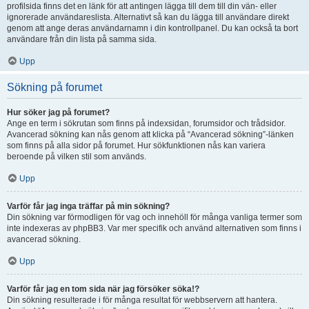
profilsida finns det en länk för att antingen lägga till dem till din vän- eller
ignorerade användareslista. Alternativt så kan du lägga till användare direkt
genom att ange deras användarnamn i din kontrollpanel. Du kan också ta bort
användare från din lista på samma sida.
Upp
Sökning på forumet
Hur söker jag på forumet?
Ange en term i sökrutan som finns på indexsidan, forumsidor och trådsidor.
Avancerad sökning kan nås genom att klicka på “Avancerad sökning”-länken
som finns på alla sidor på forumet. Hur sökfunktionen nås kan variera
beroende på vilken stil som används.
Upp
Varför får jag inga träffar på min sökning?
Din sökning var förmodligen för vag och innehöll för många vanliga termer som
inte indexeras av phpBB3. Var mer specifik och använd alternativen som finns i
avancerad sökning.
Upp
Varför får jag en tom sida när jag försöker söka!?
Din sökning resulterade i för många resultat för webbservern att hantera.