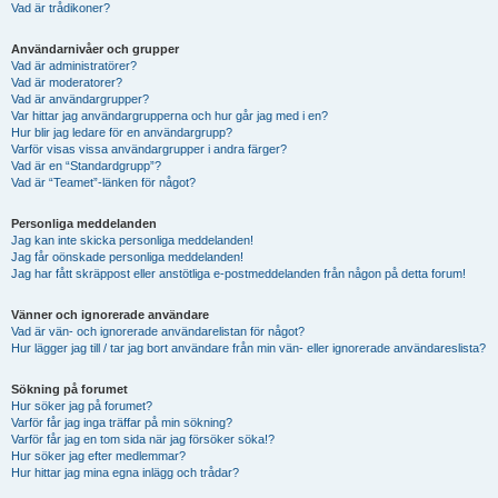
Vad är trådikoner?
Användarnivåer och grupper
Vad är administratörer?
Vad är moderatorer?
Vad är användargrupper?
Var hittar jag användargrupperna och hur går jag med i en?
Hur blir jag ledare för en användargrupp?
Varför visas vissa användargrupper i andra färger?
Vad är en “Standardgrupp”?
Vad är “Teamet”-länken för något?
Personliga meddelanden
Jag kan inte skicka personliga meddelanden!
Jag får oönskade personliga meddelanden!
Jag har fått skräppost eller anstötliga e-postmeddelanden från någon på detta forum!
Vänner och ignorerade användare
Vad är vän- och ignorerade användarelistan för något?
Hur lägger jag till / tar jag bort användare från min vän- eller ignorerade användareslista?
Sökning på forumet
Hur söker jag på forumet?
Varför får jag inga träffar på min sökning?
Varför får jag en tom sida när jag försöker söka!?
Hur söker jag efter medlemmar?
Hur hittar jag mina egna inlägg och trådar?