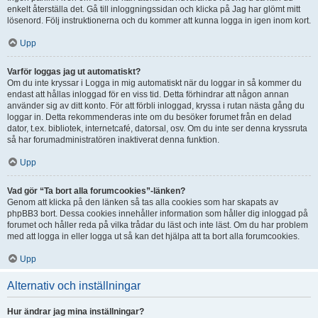
enkelt återställa det. Gå till inloggningssidan och klicka på Jag har glömt mitt
lösenord. Följ instruktionerna och du kommer att kunna logga in igen inom kort.
Upp
Varför loggas jag ut automatiskt?
Om du inte kryssar i Logga in mig automatiskt när du loggar in så kommer du
endast att hållas inloggad för en viss tid. Detta förhindrar att någon annan
använder sig av ditt konto. För att förbli inloggad, kryssa i rutan nästa gång du
loggar in. Detta rekommenderas inte om du besöker forumet från en delad
dator, t.ex. bibliotek, internetcafé, datorsal, osv. Om du inte ser denna kryssruta
så har forumadministratören inaktiverat denna funktion.
Upp
Vad gör “Ta bort alla forumcookies”-länken?
Genom att klicka på den länken så tas alla cookies som har skapats av
phpBB3 bort. Dessa cookies innehåller information som håller dig inloggad på
forumet och håller reda på vilka trådar du läst och inte läst. Om du har problem
med att logga in eller logga ut så kan det hjälpa att ta bort alla forumcookies.
Upp
Alternativ och inställningar
Hur ändrar jag mina inställningar?