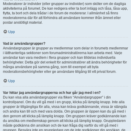
Moderatorer är individer (eller grupper av individer) som sköter om de dagliga
aktiviteterna på forumet. De kan redigera eller ta bort inlägg och låsa, låsa upp,
flytta, ta bort och dela trådar i de forum de modererar. I allmänhet så finns
moderatorerna där för att förhindra att användare kommer ifrån ämnet eller
postar anstötligt material.
Upp
Vad är användargrupper?
Användargrupper är grupper av medlemmar som delar in forumets medlemmar
i lätthanterliga sektioner som forumadministratörerna kan arbeta med. Varje
användar kan vara medlem i flera grupper och kan tilldelas individuella
behörigheter. Detta gör det enkelt för administratörer att ändra behörigheter för
många användare på samma gång, som till exempel att byta
moderationsbehörigheter eller ge användare tillgång till ett privat forum.
Upp
Var hittar jag användargrupperna och hur går jag med i en?
Du kan visa alla användargrupper via fliken “Användargrupper” i din
kontrollpanel. Om du vill gå med i en grupp, klicka på lämplig knapp. Inte alla
grupper är tillgängliga för alla, vissa kan kräva godkännande, vissa är stängda
och andra kan till och med vara dolda. Om gruppen är öppen kan du gå med i
den genom att klicka på lämplig knapp. Om gruppen kräver godkännande kan
du ansöka om medlemskap genom att klicka på lämplig knapp. Gruppledaren
måste godkänna din ansökan och de kan fråga dig varför du vill gå med i
gruppen. Besvära inte en gruppledare om de inte godkänner din ansökan, de