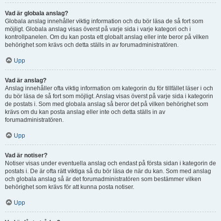
Vad är globala anslag?
Globala anslag innehåller viktig information och du bör läsa de så fort som
möjligt. Globala anslag visas överst på varje sida i varje kategori och i
kontrollpanelen. Om du kan posta ett globalt anslag eller inte beror på vilken
behörighet som krävs och detta ställs in av forumadministratören.
Upp
Vad är anslag?
Anslag innehåller ofta viktig information om kategorin du för tillfället läser i och
du bör läsa de så fort som möjligt. Anslag visas överst på varje sida i kategorin
de postats i. Som med globala anslag så beror det på vilken behörighet som
krävs om du kan posta anslag eller inte och detta ställs in av
forumadministratören.
Upp
Vad är notiser?
Notiser visas under eventuella anslag och endast på första sidan i kategorin de
postats i. De är ofta rätt viktiga så du bör läsa de när du kan. Som med anslag
och globala anslag så är det forumadministratören som bestämmer vilken
behörighet som krävs för att kunna posta notiser.
Upp