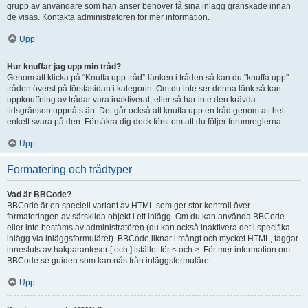
grupp av användare som han anser behöver få sina inlägg granskade innan
de visas. Kontakta administratören för mer information.
Upp
Hur knuffar jag upp min tråd?
Genom att klicka på “Knuffa upp tråd”-länken i tråden så kan du "knuffa upp"
tråden överst på förstasidan i kategorin. Om du inte ser denna länk så kan
uppknuffning av trådar vara inaktiverat, eller så har inte den krävda
tidsgränsen uppnåts än. Det går också att knuffa upp en tråd genom att helt
enkelt svara på den. Försäkra dig dock först om att du följer forumreglerna.
Upp
Formatering och trådtyper
Vad är BBCode?
BBCode är en speciell variant av HTML som ger stor kontroll över
formateringen av särskilda objekt i ett inlägg. Om du kan använda BBCode
eller inte bestäms av administratören (du kan också inaktivera det i specifika
inlägg via inläggsformuläret). BBCode liknar i mångt och mycket HTML, taggar
innesluts av hakparanteser [ och ] istället för < och >. För mer information om
BBCode se guiden som kan nås från inläggsformuläret.
Upp