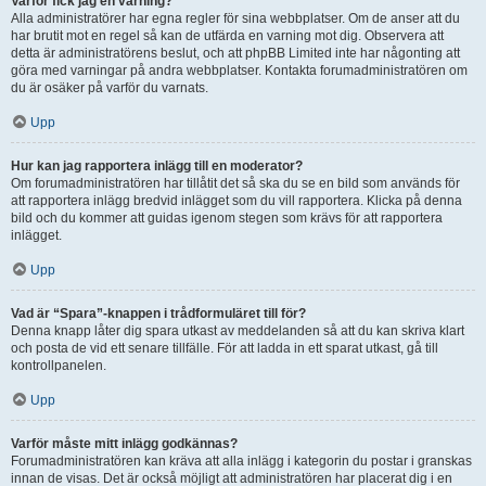
Varför fick jag en varning?
Alla administratörer har egna regler för sina webbplatser. Om de anser att du
har brutit mot en regel så kan de utfärda en varning mot dig. Observera att
detta är administratörens beslut, och att phpBB Limited inte har någonting att
göra med varningar på andra webbplatser. Kontakta forumadministratören om
du är osäker på varför du varnats.
Upp
Hur kan jag rapportera inlägg till en moderator?
Om forumadministratören har tillåtit det så ska du se en bild som används för
att rapportera inlägg bredvid inlägget som du vill rapportera. Klicka på denna
bild och du kommer att guidas igenom stegen som krävs för att rapportera
inlägget.
Upp
Vad är “Spara”-knappen i trådformuläret till för?
Denna knapp låter dig spara utkast av meddelanden så att du kan skriva klart
och posta de vid ett senare tillfälle. För att ladda in ett sparat utkast, gå till
kontrollpanelen.
Upp
Varför måste mitt inlägg godkännas?
Forumadministratören kan kräva att alla inlägg i kategorin du postar i granskas
innan de visas. Det är också möjligt att administratören har placerat dig i en