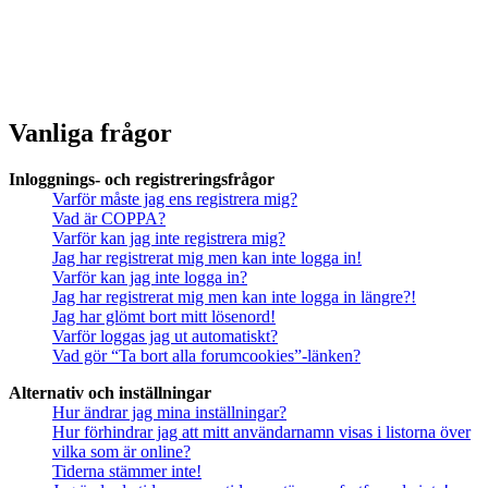
Vanliga frågor
Inloggnings- och registreringsfrågor
Varför måste jag ens registrera mig?
Vad är COPPA?
Varför kan jag inte registrera mig?
Jag har registrerat mig men kan inte logga in!
Varför kan jag inte logga in?
Jag har registrerat mig men kan inte logga in längre?!
Jag har glömt bort mitt lösenord!
Varför loggas jag ut automatiskt?
Vad gör “Ta bort alla forumcookies”-länken?
Alternativ och inställningar
Hur ändrar jag mina inställningar?
Hur förhindrar jag att mitt användarnamn visas i listorna över
vilka som är online?
Tiderna stämmer inte!