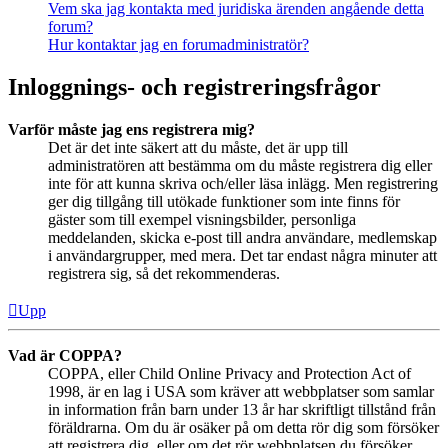
Vem ska jag kontakta med juridiska ärenden angående detta
forum?
Hur kontaktar jag en forumadministratör?
Inloggnings- och registreringsfrågor
Varför måste jag ens registrera mig?
Det är det inte säkert att du måste, det är upp till
administratören att bestämma om du måste registrera dig eller
inte för att kunna skriva och/eller läsa inlägg. Men registrering
ger dig tillgång till utökade funktioner som inte finns för
gäster som till exempel visningsbilder, personliga
meddelanden, skicka e-post till andra användare, medlemskap
i användargrupper, med mera. Det tar endast några minuter att
registrera sig, så det rekommenderas.
Upp
Vad är COPPA?
COPPA, eller Child Online Privacy and Protection Act of
1998, är en lag i USA som kräver att webbplatser som samlar
in information från barn under 13 år har skriftligt tillstånd från
föräldrarna. Om du är osäker på om detta rör dig som försöker
att registrera dig, eller om det rör webbplatsen du försöker