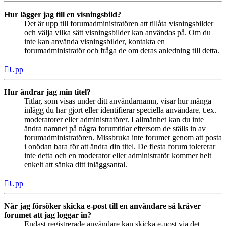
Hur lägger jag till en visningsbild?
Det är upp till forumadministratören att tillåta visningsbilder
och välja vilka sätt visningsbilder kan användas på. Om du
inte kan använda visningsbilder, kontakta en
forumadministratör och fråga de om deras anledning till detta.
Upp
Hur ändrar jag min titel?
Titlar, som visas under ditt användarnamn, visar hur många
inlägg du har gjort eller identifierar speciella användare, t.ex.
moderatorer eller administratörer. I allmänhet kan du inte
ändra namnet på några forumtitlar eftersom de ställs in av
forumadministratören. Missbruka inte forumet genom att posta
i onödan bara för att ändra din titel. De flesta forum tolererar
inte detta och en moderator eller administratör kommer helt
enkelt att sänka ditt inläggsantal.
Upp
När jag försöker skicka e-post till en användare så kräver
forumet att jag loggar in?
Endast registrerade användare kan skicka e-post via det