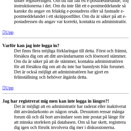
under registreringen. Om du har fått ett e-postmeddelande, följ
instruktionerna i det. Om du inte fått ett e-postmeddelande så
kanske du angav en felaktig e-postadress eller så fastnade e-
postmeddelandet i ett skräppostfilter. Om du är säker på att e-
postadressen du angav var korrekt, kontakta en administratör.
Upp
Varför kan jag inte logga in?
Det finns flera möjliga förklaringar till detta. Först och främst,
försäkra dig om att ditt användarnamn och lösenord stämmer.
Om du är säker på att de stämmer, kontakta administratören
för att försäkra dig om att du inte har bannlysts från forumet.
Det är också möjligt att administratören har gjort en
felinställning och behöver åtgärda detta.
Upp
Jag har registrerat mig men kan inte logga in längre?!
Det är möjligt att en administratör har raderat eller inaktiverat
ditt användarkonto av någon orsak. Dessutom rensar många
forum då och då bort användare som inte postat på länge för
att minska storleken på databasen. Om så har skett, registrera
dig igen och försök involvera dig mer i diskussionerna.