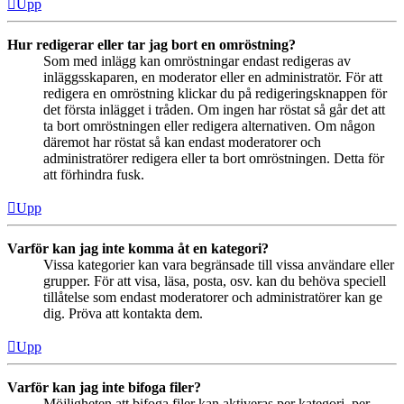
Upp
Hur redigerar eller tar jag bort en omröstning?
Som med inlägg kan omröstningar endast redigeras av
inläggsskaparen, en moderator eller en administratör. För att
redigera en omröstning klickar du på redigeringsknappen för
det första inlägget i tråden. Om ingen har röstat så går det att
ta bort omröstningen eller redigera alternativen. Om någon
däremot har röstat så kan endast moderatorer och
administratörer redigera eller ta bort omröstningen. Detta för
att förhindra fusk.
Upp
Varför kan jag inte komma åt en kategori?
Vissa kategorier kan vara begränsade till vissa användare eller
grupper. För att visa, läsa, posta, osv. kan du behöva speciell
tillåtelse som endast moderatorer och administratörer kan ge
dig. Pröva att kontakta dem.
Upp
Varför kan jag inte bifoga filer?
Möjligheten att bifoga filer kan aktiveras per kategori, per