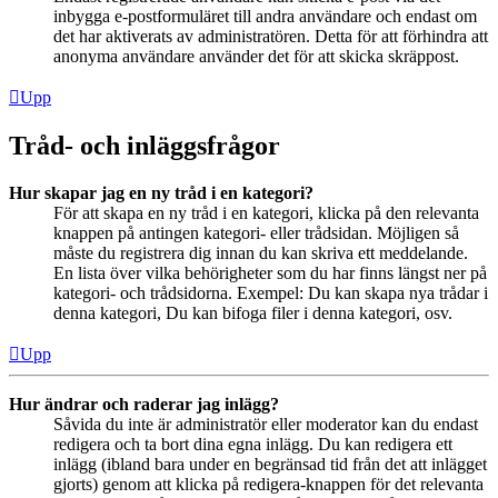
inbygga e-postformuläret till andra användare och endast om
det har aktiverats av administratören. Detta för att förhindra att
anonyma användare använder det för att skicka skräppost.
Upp
Tråd- och inläggsfrågor
Hur skapar jag en ny tråd i en kategori?
För att skapa en ny tråd i en kategori, klicka på den relevanta
knappen på antingen kategori- eller trådsidan. Möjligen så
måste du registrera dig innan du kan skriva ett meddelande.
En lista över vilka behörigheter som du har finns längst ner på
kategori- och trådsidorna. Exempel: Du kan skapa nya trådar i
denna kategori, Du kan bifoga filer i denna kategori, osv.
Upp
Hur ändrar och raderar jag inlägg?
Såvida du inte är administratör eller moderator kan du endast
redigera och ta bort dina egna inlägg. Du kan redigera ett
inlägg (ibland bara under en begränsad tid från det att inlägget
gjorts) genom att klicka på redigera-knappen för det relevanta