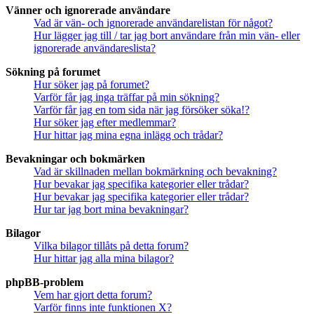
Vänner och ignorerade användare
Vad är vän- och ignorerade användarelistan för något?
Hur lägger jag till / tar jag bort användare från min vän- eller
ignorerade användareslista?
Sökning på forumet
Hur söker jag på forumet?
Varför får jag inga träffar på min sökning?
Varför får jag en tom sida när jag försöker söka!?
Hur söker jag efter medlemmar?
Hur hittar jag mina egna inlägg och trådar?
Bevakningar och bokmärken
Vad är skillnaden mellan bokmärkning och bevakning?
Hur bevakar jag specifika kategorier eller trådar?
Hur bevakar jag specifika kategorier eller trådar?
Hur tar jag bort mina bevakningar?
Bilagor
Vilka bilagor tillåts på detta forum?
Hur hittar jag alla mina bilagor?
phpBB-problem
Vem har gjort detta forum?
Varför finns inte funktionen X?