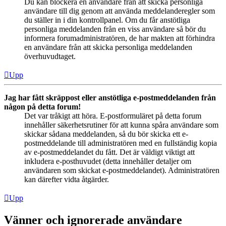
Du kan blockera en användare från att skicka personliga
användare till dig genom att använda meddelanderegler som
du ställer in i din kontrollpanel. Om du får anstötliga
personliga meddelanden från en viss användare så bör du
informera forumadministratören, de har makten att förhindra
en användare från att skicka personliga meddelanden
överhuvudtaget.
Upp
Jag har fått skräppost eller anstötliga e-postmeddelanden från
någon på detta forum!
Det var tråkigt att höra. E-postformuläret på detta forum
innehåller säkerhetsrutiner för att kunna spåra användare som
skickar sådana meddelanden, så du bör skicka ett e-
postmeddelande till administratören med en fullständig kopia
av e-postmeddelandet du fått. Det är väldigt viktigt att
inkludera e-posthuvudet (detta innehåller detaljer om
användaren som skickat e-postmeddelandet). Administratören
kan därefter vidta åtgärder.
Upp
Vänner och ignorerade användare