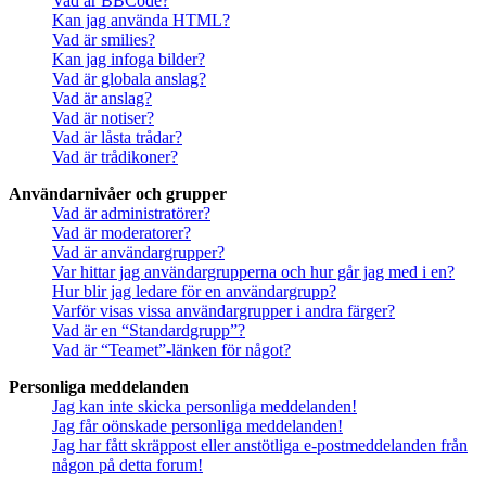
Vad är BBCode?
Kan jag använda HTML?
Vad är smilies?
Kan jag infoga bilder?
Vad är globala anslag?
Vad är anslag?
Vad är notiser?
Vad är låsta trådar?
Vad är trådikoner?
Användarnivåer och grupper
Vad är administratörer?
Vad är moderatorer?
Vad är användargrupper?
Var hittar jag användargrupperna och hur går jag med i en?
Hur blir jag ledare för en användargrupp?
Varför visas vissa användargrupper i andra färger?
Vad är en “Standardgrupp”?
Vad är “Teamet”-länken för något?
Personliga meddelanden
Jag kan inte skicka personliga meddelanden!
Jag får oönskade personliga meddelanden!
Jag har fått skräppost eller anstötliga e-postmeddelanden från
någon på detta forum!