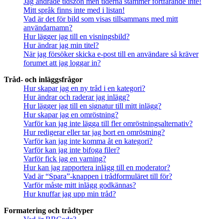
Jag ändrade tidszon men tiderna stämmer fortfarande inte!
Mitt språk finns inte med i listan!
Vad är det för bild som visas tillsammans med mitt
användarnamn?
Hur lägger jag till en visningsbild?
Hur ändrar jag min titel?
När jag försöker skicka e-post till en användare så kräver
forumet att jag loggar in?
Tråd- och inläggsfrågor
Hur skapar jag en ny tråd i en kategori?
Hur ändrar och raderar jag inlägg?
Hur lägger jag till en signatur till mitt inlägg?
Hur skapar jag en omröstning?
Varför kan jag inte lägga till fler omröstningsalternativ?
Hur redigerar eller tar jag bort en omröstning?
Varför kan jag inte komma åt en kategori?
Varför kan jag inte bifoga filer?
Varför fick jag en varning?
Hur kan jag rapportera inlägg till en moderator?
Vad är “Spara”-knappen i trådformuläret till för?
Varför måste mitt inlägg godkännas?
Hur knuffar jag upp min tråd?
Formatering och trådtyper