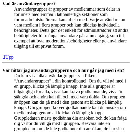
Vad är användargrupper?
Användargrupper är grupper av medlemmar som delar in
forumets medlemmar i lätthanterliga sektioner som
forumadministratörerna kan arbeta med. Varje användar kan
vara medlem i flera grupper och kan tilldelas individuella
behörigheter. Detta gör det enkelt för administratörer att ändra
behörigheter för många användare på samma gång, som till
exempel att byta moderationsbehörigheter eller ge användare
tillgång till ett privat forum.
Upp
Var hittar jag användargrupperna och hur går jag med i en?
Du kan visa alla användargrupper via fliken
“Användargrupper” i din kontrollpanel. Om du vill gå med i
en grupp, klicka på lämplig knapp. Inte alla grupper är
tillgängliga för alla, vissa kan kräva godkännande, vissa är
stängda och andra kan till och med vara dolda. Om gruppen
är öppen kan du gå med i den genom att klicka på lämplig
knapp. Om gruppen kräver godkännande kan du ansöka om
medlemskap genom att klicka på lämplig knapp.
Gruppledaren måste godkänna din ansökan och de kan fråga
dig varför du vill gå med i gruppen. Besvära inte en
gruppledare om de inte godkänner din ansökan, de har sina