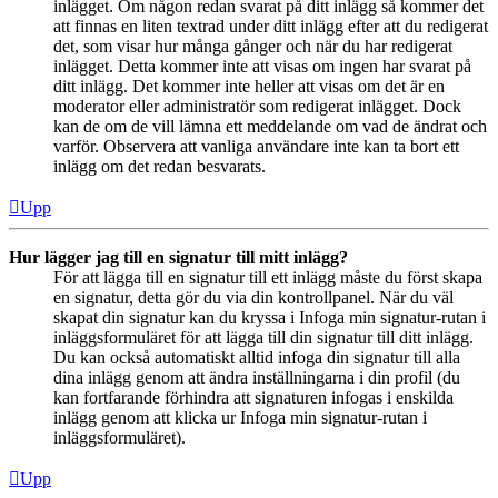
inlägget. Om någon redan svarat på ditt inlägg så kommer det
att finnas en liten textrad under ditt inlägg efter att du redigerat
det, som visar hur många gånger och när du har redigerat
inlägget. Detta kommer inte att visas om ingen har svarat på
ditt inlägg. Det kommer inte heller att visas om det är en
moderator eller administratör som redigerat inlägget. Dock
kan de om de vill lämna ett meddelande om vad de ändrat och
varför. Observera att vanliga användare inte kan ta bort ett
inlägg om det redan besvarats.
Upp
Hur lägger jag till en signatur till mitt inlägg?
För att lägga till en signatur till ett inlägg måste du först skapa
en signatur, detta gör du via din kontrollpanel. När du väl
skapat din signatur kan du kryssa i Infoga min signatur-rutan i
inläggsformuläret för att lägga till din signatur till ditt inlägg.
Du kan också automatiskt alltid infoga din signatur till alla
dina inlägg genom att ändra inställningarna i din profil (du
kan fortfarande förhindra att signaturen infogas i enskilda
inlägg genom att klicka ur Infoga min signatur-rutan i
inläggsformuläret).
Upp