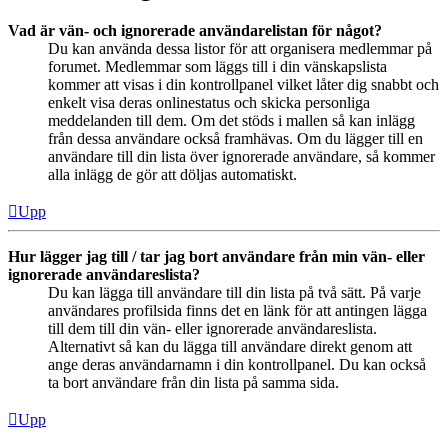
Vad är vän- och ignorerade användarelistan för något?
Du kan använda dessa listor för att organisera medlemmar på
forumet. Medlemmar som läggs till i din vänskapslista
kommer att visas i din kontrollpanel vilket låter dig snabbt och
enkelt visa deras onlinestatus och skicka personliga
meddelanden till dem. Om det stöds i mallen så kan inlägg
från dessa användare också framhävas. Om du lägger till en
användare till din lista över ignorerade användare, så kommer
alla inlägg de gör att döljas automatiskt.
Upp
Hur lägger jag till / tar jag bort användare från min vän- eller
ignorerade användareslista?
Du kan lägga till användare till din lista på två sätt. På varje
användares profilsida finns det en länk för att antingen lägga
till dem till din vän- eller ignorerade användareslista.
Alternativt så kan du lägga till användare direkt genom att
ange deras användarnamn i din kontrollpanel. Du kan också
ta bort användare från din lista på samma sida.
Upp