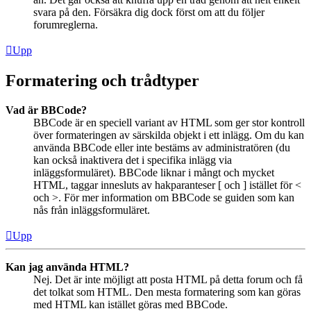
svara på den. Försäkra dig dock först om att du följer
forumreglerna.
Upp
Formatering och trådtyper
Vad är BBCode?
BBCode är en speciell variant av HTML som ger stor kontroll
över formateringen av särskilda objekt i ett inlägg. Om du kan
använda BBCode eller inte bestäms av administratören (du
kan också inaktivera det i specifika inlägg via
inläggsformuläret). BBCode liknar i mångt och mycket
HTML, taggar innesluts av hakparanteser [ och ] istället för <
och >. För mer information om BBCode se guiden som kan
nås från inläggsformuläret.
Upp
Kan jag använda HTML?
Nej. Det är inte möjligt att posta HTML på detta forum och få
det tolkat som HTML. Den mesta formatering som kan göras
med HTML kan istället göras med BBCode.