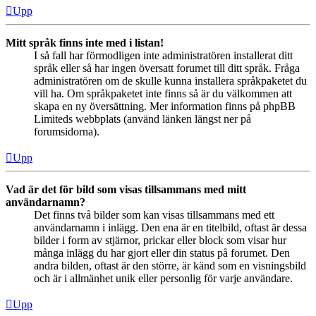
Upp
Mitt språk finns inte med i listan!
I så fall har förmodligen inte administratören installerat ditt
språk eller så har ingen översatt forumet till ditt språk. Fråga
administratören om de skulle kunna installera språkpaketet du
vill ha. Om språkpaketet inte finns så är du välkommen att
skapa en ny översättning. Mer information finns på phpBB
Limiteds webbplats (använd länken längst ner på
forumsidorna).
Upp
Vad är det för bild som visas tillsammans med mitt
användarnamn?
Det finns två bilder som kan visas tillsammans med ett
användarnamn i inlägg. Den ena är en titelbild, oftast är dessa
bilder i form av stjärnor, prickar eller block som visar hur
många inlägg du har gjort eller din status på forumet. Den
andra bilden, oftast är den större, är känd som en visningsbild
och är i allmänhet unik eller personlig för varje användare.
Upp