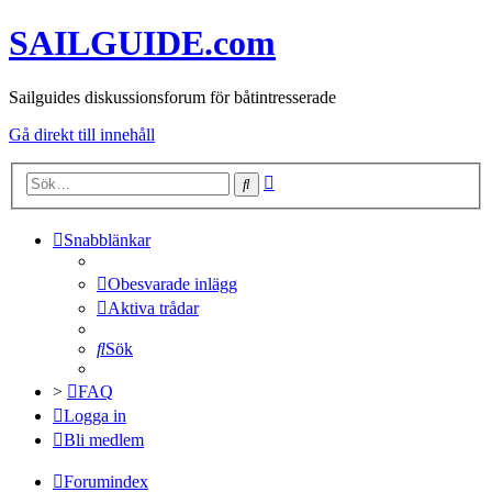
SAILGUIDE.com
Sailguides diskussionsforum för båtintresserade
Gå direkt till innehåll
Avancerad
Sök
sökning
Snabblänkar
Obesvarade inlägg
Aktiva trådar
Sök
>
FAQ
Logga in
Bli medlem
Forumindex