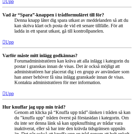
Upp
Vad är “Spara”-knappen i trådformuläret till för?
Denna knapp låter dig spara utkast av meddelanden så att du
kan skriva klart och posta de vid ett senare tillfälle. För att
ladda in ett sparat utkast, gå till kontrollpanelen.
Upp
Varför måste mitt inlägg godkännas?
Forumadministratören kan kräva att alla inlägg i kategorin du
postar i granskas innan de visas. Det är också möjligt att
administratören har placerat dig i en grupp av användare som
han anser behöver få sina inlägg granskade innan de visas.
Kontakta administratören för mer information.
Upp
Hur knuffar jag upp min tråd?
Genom att klicka på “Knuffa upp tråd”-länken i tråden så kan
du "knuffa upp" tråden överst på förstasidan i kategorin. Om
du inte ser denna länk så kan uppknuffning av trådar vara
inaktiverat, eller så har inte den krävda tidsgränsen uppnåts
än. Det går också att knuffa upp en tråd genom att helt enkelt