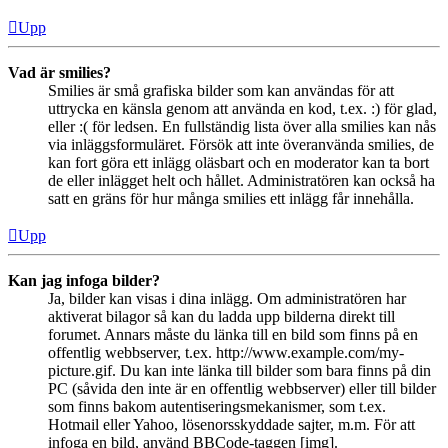
Upp
Vad är smilies?
Smilies är små grafiska bilder som kan användas för att
uttrycka en känsla genom att använda en kod, t.ex. :) för glad,
eller :( för ledsen. En fullständig lista över alla smilies kan nås
via inläggsformuläret. Försök att inte överanvända smilies, de
kan fort göra ett inlägg oläsbart och en moderator kan ta bort
de eller inlägget helt och hållet. Administratören kan också ha
satt en gräns för hur många smilies ett inlägg får innehålla.
Upp
Kan jag infoga bilder?
Ja, bilder kan visas i dina inlägg. Om administratören har
aktiverat bilagor så kan du ladda upp bilderna direkt till
forumet. Annars måste du länka till en bild som finns på en
offentlig webbserver, t.ex. http://www.example.com/my-
picture.gif. Du kan inte länka till bilder som bara finns på din
PC (såvida den inte är en offentlig webbserver) eller till bilder
som finns bakom autentiseringsmekanismer, som t.ex.
Hotmail eller Yahoo, lösenorsskyddade sajter, m.m. För att
infoga en bild, använd BBCode-taggen [img].