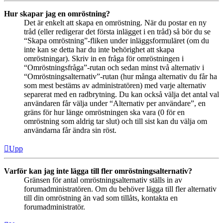
Hur skapar jag en omröstning?
Det är enkelt att skapa en omröstning. När du postar en ny
tråd (eller redigerar det första inlägget i en tråd) så bör du se
“Skapa omröstning”-fliken under inläggsformuläret (om du
inte kan se detta har du inte behörighet att skapa
omröstningar). Skriv in en fråga för omröstningen i
“Omröstningsfråga”-rutan och sedan minst två alternativ i
“Omröstningsalternativ”-rutan (hur många alternativ du får ha
som mest bestäms av administratören) med varje alternativ
separerat med en radbrytning. Du kan också välja det antal val
användaren får välja under “Alternativ per användare”, en
gräns för hur länge omröstningen ska vara (0 för en
omröstning som aldrig tar slut) och till sist kan du välja om
användarna får ändra sin röst.
Upp
Varför kan jag inte lägga till fler omröstningsalternativ?
Gränsen för antal omröstningsalternativ ställs in av
forumadministratören. Om du behöver lägga till fler alternativ
till din omröstning än vad som tillåts, kontakta en
forumadministratör.