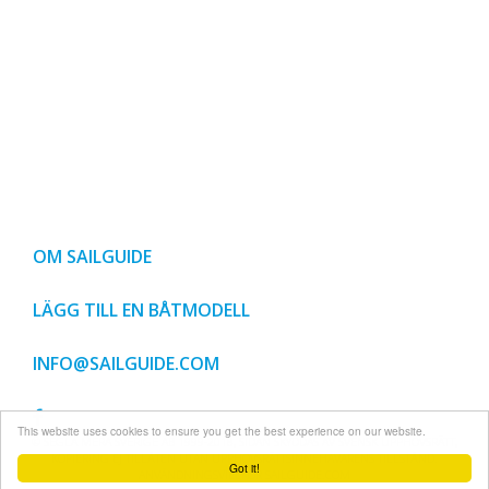
OM SAILGUIDE
LÄGG TILL EN BÅTMODELL
INFO@SAILGUIDE.COM
This website uses cookies to ensure you get the best experience on our website.
© SEGLA MERA SVERIGE AB 1999-2018, SIDAN SKYDDAS AV SVENSK UPPHOVSRÄTT,
KOPIERING EJ TILLÅTEN UTAN UPPHOVSRÄTTSINNEHAVARENS TILLSTÅND.
Got it!
ANVÄNDNINGSVILLKOR SAILGUIDE.COM