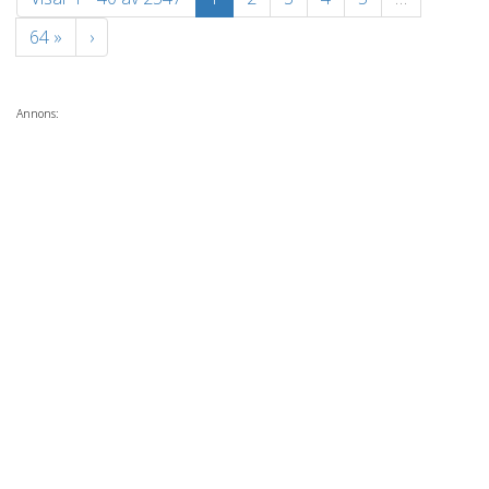
64 »
›
Annons: