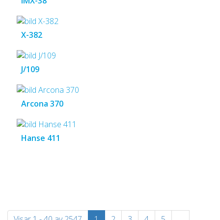
IMX-38
X-382
J/109
Arcona 370
Hanse 411
Visar 1 - 40 av 2547
1
2
3
4
5
…