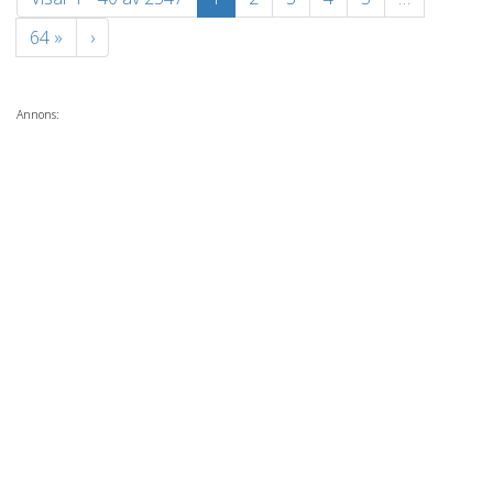
64 »
›
Annons: