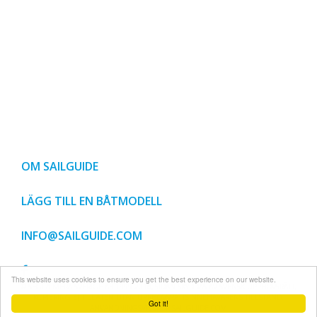
OM SAILGUIDE
LÄGG TILL EN BÅTMODELL
INFO@SAILGUIDE.COM
This website uses cookies to ensure you get the best experience on our website.
© SEGLA MERA SVERIGE AB 1999-2018, SIDAN SKYDDAS AV SVENSK UPPHOVSRÄTT,
KOPIERING EJ TILLÅTEN UTAN UPPHOVSRÄTTSINNEHAVARENS TILLSTÅND.
Got it!
ANVÄNDNINGSVILLKOR SAILGUIDE.COM