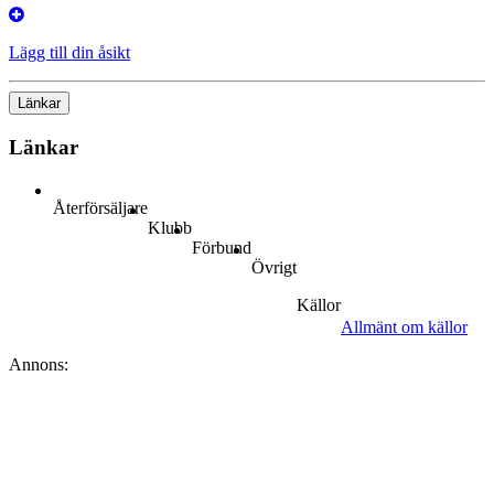
Lägg till din åsikt
Länkar
Länkar
Återförsäljare
Klubb
Förbund
Övrigt
Källor
Allmänt om källor
Annons: