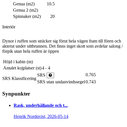
Genua (m2)
10.5
Genua 2 (m2)
Spinnaker (m2)
20
Interiör
Dynor i ruffen som sträcker sig förut hela vägen fram till fören och
akterut under sittbrunnen. Det finns inget skott som avdelar salong /
förpik utan hela ruffen är öppen
Höjd i kabin (m)
Antalet kojplatser (st)
4 - 4
0.765
SRS
SRS Klassificering
SRS utan undanvindssegel
0.743
Synpunkter
Rask, underhållande och t...
Henrik Nordqvist, 2026-05-14