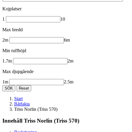
Kojplatser
1
10
Max bredd
2m
6m
Min ruffhöjd
1.7m
2m
Max djupgående
1m
2.5m
SÖK
Reset
Start
Båtfakta
Triss Norlin (Triss 570)
Innehåll Triss Norlin (Triss 570)