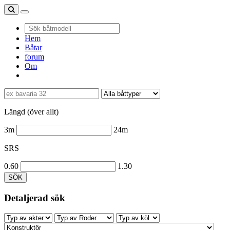
Hem
Båtar
forum
Om
Längd (över allt)
3m
24m
SRS
0.60
1.30
SÖK
Detaljerad sök