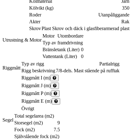
Kölmaterial
Järn
Kölvikt (kg)
350
Roder
Utanpåliggande
Akter
Rak
Skrov
Plast Skrov och däck i glasfiberarmerad plast
Motor
Utombordare
Utrustning & Motor
Typ av framdrivning
Bränsletank (Liter)
0
Vattentank (Liter)
0
Typ av rigg
Partialrigg
Riggmått
Rigg beskrivning
7/8-dels. Mast stående på rufftak
Riggmått I (m)
Riggmått J (m)
Riggmått P (m)
Riggmått E (m)
Övrigt
Total segelarea (m2)
Segel
Storsegel (m2)
9
Fock (m2)
7.5
Självslående fock (m2)