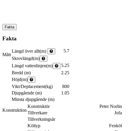
Fakta
Fakta
5.7
Längd över allt(m)
Mått
Skrovlängd(m)
5.25
Längd vattenlinjen(m)
Bredd (m)
2.25
Höjd(m)
Vikt/Deplacement(kg)
800
Djupgående (m)
1.05
Minsta djupgående (m)
Konstruktör
Peter Norlin
Konstruktion
Tillverkare
Jofa
Tillverkningsår
Költyp
Fenköl