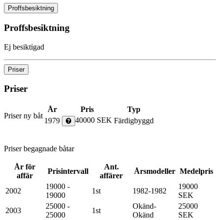
Proffsbesiktning
Proffsbesiktning
Ej besiktigad
Priser
Priser
År
Pris
Typ
Priser ny båt
40000 SEK
1979
Färdigbyggd
Priser begagnade båtar
År för
Ant.
Prisintervall
Årsmodeller
Medelpris
affär
affärer
19000 -
19000
2002
1st
1982-1982
19000
SEK
25000 -
Okänd-
25000
2003
1st
25000
Okänd
SEK