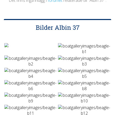
Det finns inga inlägg i
forumet
relaterade till "Albin 37".
Bilder Albin 37