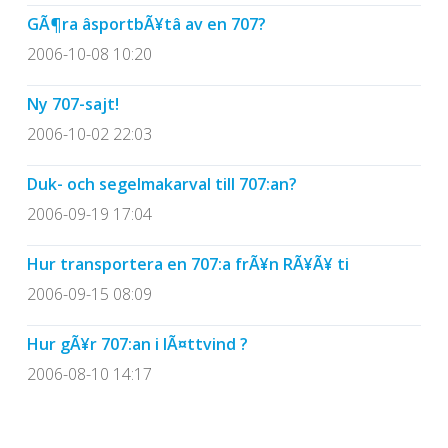
GÃ¶ra âsportbÃ¥tâ av en 707?
2006-10-08 10:20
Ny 707-sajt!
2006-10-02 22:03
Duk- och segelmakarval till 707:an?
2006-09-19 17:04
Hur transportera en 707:a frÃ¥n RÃ¥Ã¥ ti
2006-09-15 08:09
Hur gÃ¥r 707:an i lÃ¤ttvind ?
2006-08-10 14:17